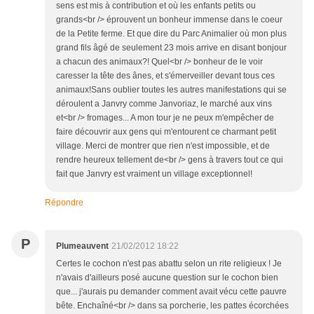
sens est mis à contribution et où les enfants petits ou
grands<br /> éprouvent un bonheur immense dans le coeur
de la Petite ferme. Et que dire du Parc Animalier où mon plus
grand fils âgé de seulement 23 mois arrive en disant bonjour
a chacun des animaux?! Quel<br /> bonheur de le voir
caresser la tête des ânes, et s'émerveiller devant tous ces
animaux!Sans oublier toutes les autres manifestations qui se
déroulent a Janvry comme Janvoriaz, le marché aux vins
et<br /> fromages... A mon tour je ne peux m'empêcher de
faire découvrir aux gens qui m'entourent ce charmant petit
village. Merci de montrer que rien n'est impossible, et de
rendre heureux tellement de<br /> gens à travers tout ce qui
fait que Janvry est vraiment un village exceptionnel!
Répondre
P
Plumeauvent
21/02/2012 18:22
Certes le cochon n'est pas abattu selon un rite religieux ! Je
n'avais d'ailleurs posé aucune question sur le cochon bien
que... j'aurais pu demander comment avait vécu cette pauvre
bête. Enchaîné<br /> dans sa porcherie, les pattes écorchées