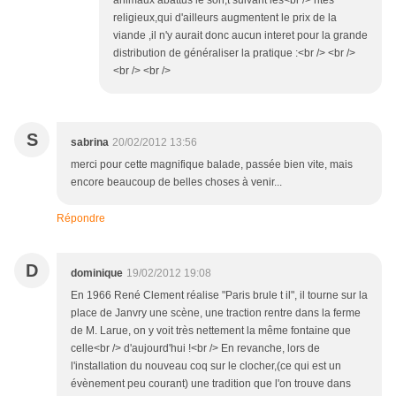
animaux abattus le son,t suivant les<br /> rites
religieux,qui d'ailleurs augmentent le prix de la
viande ,il n'y aurait donc aucun interet pour la grande
distribution de généraliser la pratique :<br /> <br />
<br /> <br />
S
sabrina
20/02/2012 13:56
merci pour cette magnifique balade, passée bien vite, mais
encore beaucoup de belles choses à venir...
Répondre
D
dominique
19/02/2012 19:08
En 1966 René Clement réalise "Paris brule t il", il tourne sur la
place de Janvry une scène, une traction rentre dans la ferme
de M. Larue, on y voit très nettement la même fontaine que
celle<br /> d'aujourd'hui !<br /> En revanche, lors de
l'installation du nouveau coq sur le clocher,(ce qui est un
évènement peu courant) une tradition que l'on trouve dans