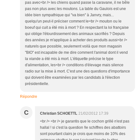
pas avec<br /> les chiens quand passe la caravane, il ne bêle
pas non plus avec les moutons. La table du Gaulois est une
idée bien sympathique qui "va bien" à Janvry, mais...
quelqu'un peut-il préciser comment le<br /> mouton ou le
boeuf qui cuit a été mis à mort ? En respectant la loi française
qui oblige l'étourdissement des animaux sacrifiés ? Depuis
des années je m'applique à acheter des produits aussi<br />
naturels que possible, seulement voilà que mon magasin
"BIO" est incapable de me dire comment l'animal dont il vend
la viande a été mis à mort. L'étiquette précise le type
d'alimentation, les<br /> conditions d'élevage mais silence
radio sur la mise à mort. C'est une des questions d'importance
qui doivent être examinées par les candidats à l'élection
présidentielle.
Répondre
C
Christian SCHOETTL
21/02/2012 17:39
<br /> <br /> je garantis que le cochon grillé n'est pas
hallal ! si c'est la question !le schiffres des abattoirs
sont pourtant clairs je crois que moins de 10% des