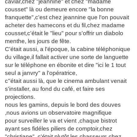
caviar,chez "jeannine" et chez "madame
cousset" là ou demeure encore "la bonne
franquette",c'est chez jeannine que l'on pouvait
acheter des hamecons et du fil,chez madame
cousset,c'était le "lieu" pour s'offrir un diabolo
menthe, les jours de fête.
C'était aussi, a l'époque, la cabine téléphonique
du village,il fallait activer une sorte de languette
sur le téléphone en ébonite et dire "ici le 1 tout
seul a janvry" a l'opératrice,
c''était aussi là, que le cinema ambulant venait
s'installer, au fond du café, et faire ses
projections.
nous les gamins, depuis le bord des douves
,nous avions un observatoire magnifique
pour surveiller le va et vient ,chaque bistrot
ayant ses fidéles piliers de comptoir,chez
"christiane" ,c'était plutôt les chasseurs,chez