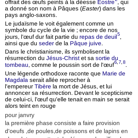
offrait des œufs peints à la déesse
Éostre
, qui
a donné son nom à Pâques (
Easter
) dans les
pays anglo-saxons.
Le judaïsme le voit également comme un
symbole du cycle de la vie ; encore de nos
5
jours, l’œuf dur fait partie du
repas de deuil
,
ainsi que du
seder
de la
Pâque juive
.
Dans le christianisme, ils symbolisent la
résurrection du
Jésus-Christ
et sa
sortie du
6
,
7
,
8
tombeau
, comme le poussin sort de l'œuf
.
Une légende orthodoxe raconte que
Marie de
Magdala
serait allée reprocher à
l'empereur
Tibère
la mort de Jésus, et lui
annoncer sa résurrection. Devant le scepticisme
de celui-ci, l’œuf qu'elle tenait en main se serait
alors teint en rouge
pour janvry
la première phase consiste a faire provision
d'oeufs ,de poules,de poissons et de lapins en