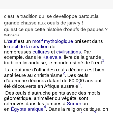
c'est la tradition qui se develloppe partout,la
gra
nde chasse aux oeufs de janvry !
qu'est ce que cette histoire d'oeufs de paques ?
Wikipédia
L'
œuf
est un
motif mythologique
présent dans
le
récit de la création
de
nombreuses
cultures
et
civilisations
. Par
exemple, dans le
Kalevala
, livre de la grande
1
tradition finlandaise, le monde est né de l'œuf
.
La coutume d'offrir des œufs décorés est bien
2
antérieure au christianisme
. Des œufs
d'autruche décorés datant de 60 000 ans ont
3
été découverts en Afrique australe
.
Des œufs d'autruche peints avec des motifs
géométrique, animalier ou végétal sont
retrouvés dans les tombes à
Sumer
ou
4
en
Égypte antique
. Dans la religion celtique, on
2