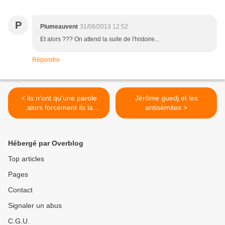
P
Plumeauvent
31/08/2013 12:52
Et alors ??? On attend la suite de l'histoire...
Répondre
< ils n'ont qu'une parole
Jérôme guedj et les
,alors forcément ils la
antisémites >
reprennent !
Hébergé par Overblog
Top articles
Pages
Contact
Signaler un abus
C.G.U.