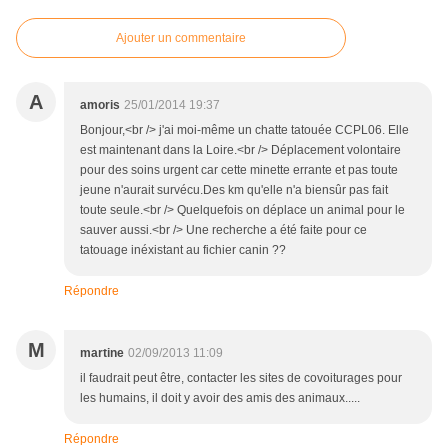
Ajouter un commentaire
A
amoris
25/01/2014 19:37
Bonjour,<br /> j'ai moi-même un chatte tatouée CCPL06. Elle
est maintenant dans la Loire.<br /> Déplacement volontaire
pour des soins urgent car cette minette errante et pas toute
jeune n'aurait survécu.Des km qu'elle n'a biensûr pas fait
toute seule.<br /> Quelquefois on déplace un animal pour le
sauver aussi.<br /> Une recherche a été faite pour ce
tatouage inéxistant au fichier canin ??
Répondre
M
martine
02/09/2013 11:09
il faudrait peut être, contacter les sites de covoiturages pour
les humains, il doit y avoir des amis des animaux.....
Répondre