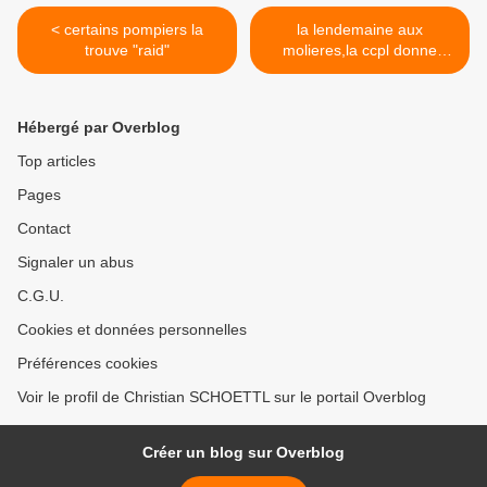
< certains pompiers la
la lendemaine aux
trouve "raid"
molieres,la ccpl donne
encore un sérieux coup de
pouce >
Hébergé par Overblog
Top articles
Pages
Contact
Signaler un abus
C.G.U.
Cookies et données personnelles
Préférences cookies
Voir le profil de Christian SCHOETTL sur le portail Overblog
Créer un blog sur Overblog