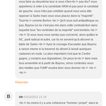
vous faire au deuxième tour si vous n'tes<br /> pas élu? vous
appellerez à voter à la candidate NKM et pas pour le candidat
de gauche. vous n'tes pas crédible quand vous vous dite
opposer à Sarko mais vous vous placez dans la "majorité".
Tout<br /> comme Borloo.<br /> Qu'il vous soit antipathique ou
pas; Bayrou lui ne c'est pas mis dans cette contradiction dans
laquelle tous "les centristes de la majorité" sont tombés.<br />
<br /> Si vous nous vous sentez pas concerné, alors quittez le
NC, parti radical et autre, car ils ne servent qu'à décorer la
table de Sarko.<br /> Ayez le courage d'accepter que Bayrou
a raison meme si la traversé du désert à laissé quelques
cadavres en route. Le plus important c'est que le Centre
gagne, y compris aux législatives. On peux le<br /> faire mais
tous ensemble et à partir de Bayrou, sinon contentez-vous
des miettes que l'UMP voudra bien vous donner.<br /> <br />
<br />
Répondre
B
blh
03/10/2011 21:19
<br /> Au moins il y a une cohérence "homme / projet", dans le