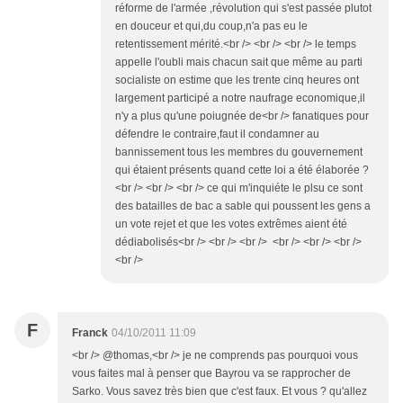
réforme de l'armée ,révolution qui s'est passée plutot
en douceur et qui,du coup,n'a pas eu le
retentissement mérité.<br /> <br /> <br /> le temps
appelle l'oubli mais chacun sait que même au parti
socialiste on estime que les trente cinq heures ont
largement participé a notre naufrage economique,il
n'y a plus qu'une poiugnée de<br /> fanatiques pour
défendre le contraire,faut il condamner au
bannissement tous les membres du gouvernement
qui étaient présents quand cette loi a été élaborée ?
<br /> <br /> <br /> ce qui m'inquiéte le plsu ce sont
des batailles de bac a sable qui poussent les gens a
un vote rejet et que les votes extrêmes aient été
dédiabolisés<br /> <br /> <br /> <br /> <br /> <br />
<br />
F
Franck
04/10/2011 11:09
<br /> @thomas,<br /> je ne comprends pas pourquoi vous
vous faites mal à penser que Bayrou va se rapprocher de
Sarko. Vous savez très bien que c'est faux. Et vous ? qu'allez