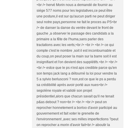
<br /> hervé Morin nous a demandé de fournir au
siége 577 noms pour les legislatives,ce peut être
une posture,il est sur qu'aucun parti ne peut diriger
seul notre pays,personne ne fait le proces au PS<br
/> de danser la danse du ventre devant le front de
gauche ,a observer le passage des candidats a la
primaire a la fête de l'huma,sans parler des
tractations avec les verts;<br /> <br /> <br /> ce qui
compte c'est le nombre ,soit il est incontournable et
du coup,on peut poser la main sur la barre soit il est
insignifiant et l'on devient des supplétifs.<br /> <br />
<br /> estce que le ps n'est aps credible parce qu'en
son temps jack lang a détourné la loi pour vendre la
5 a sylvio berlusconi ? non,est ce que le ps a perdu
sa crédibilité après avoir porté aux nues<br />
segoléne royale et validé son projet
présidentiel,alors que chacun savait qu'il ne tenait
p&as debout ? non<br /> <br /> <br /> peut on
reprocher honnetement a borloo d'avoir participé au
gouvernement et fait voter le grenelle de
l'environnement ,avec ses milles imperfections ?peut
on reprocher a morin d'avoir fait<br /> aboutir la