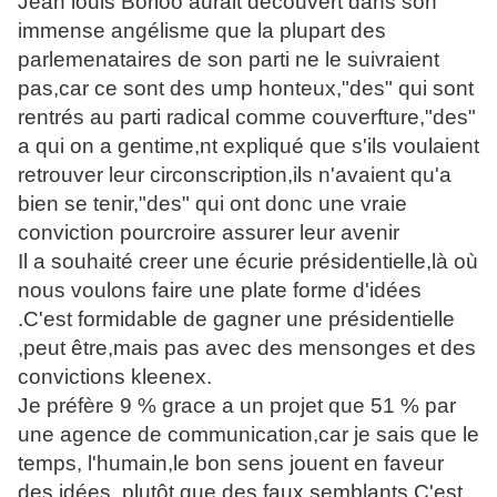
Jean louis Borloo aurait découvert dans son
immense angélisme que la plupart des
parlemenataires de son parti ne le suivraient
pas,car ce sont des ump honteux,"des" qui sont
rentrés au parti radical comme couverfture,"des"
a qui on a gentime,nt expliqué que s'ils voulaient
retrouver leur circonscription,ils n'avaient qu'a
bien se tenir,"des" qui ont donc une vraie
conviction pourcroire assurer leur avenir
Il a souhaité creer une écurie présidentielle,là où
nous voulons faire une plate forme d'idées
.C'est formidable de gagner une présidentielle
,peut être,mais pas avec des mensonges et des
convictions kleenex.
Je préfère 9 % grace a un projet que 51 % par
une agence de communication,car je sais que le
temps, l'humain,le bon sens jouent en faveur
des idées, plutôt que des faux semblants.C'est