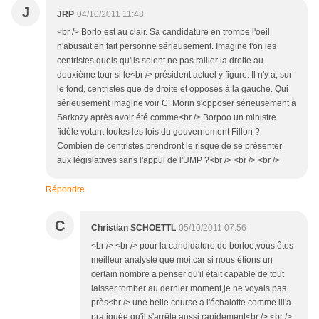
J
JRP
04/10/2011 11:48
<br /> Borlo est au clair. Sa candidature en trompe l'oeil
n'abusait en fait personne sérieusement. Imagine t'on les
centristes quels qu'ils soient ne pas rallier la droite au
deuxième tour si le<br /> président actuel y figure. Il n'y a, sur
le fond, centristes que de droite et opposés à la gauche. Qui
sérieusement imagine voir C. Morin s'opposer sérieusement à
Sarkozy après avoir été comme<br /> Borpoo un ministre
fidèle votant toutes les lois du gouvernement Fillon ?
Combien de centristes prendront le risque de se présenter
aux législatives sans l'appui de l'UMP ?<br /> <br /> <br />
Répondre
C
Christian SCHOETTL
05/10/2011 07:56
<br /> <br /> pour la candidature de borloo,vous êtes
meilleur analyste que moi,car si nous étions un
certain nombre a penser qu'il était capable de tout
laisser tomber au dernier moment,je ne voyais pas
près<br /> une belle course a l'échalotte comme ill'a
pratiquée qu'il s'arrête aussi rapidement<br /> <br />