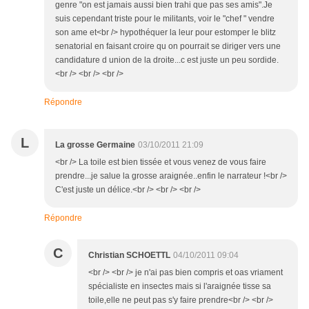
genre "on est jamais aussi bien trahi que pas ses amis".Je
suis cependant triste pour le militants, voir le "chef " vendre
son ame et<br /> hypothéquer la leur pour estomper le blitz
senatorial en faisant croire qu on pourrait se diriger vers une
candidature d union de la droite...c est juste un peu sordide.
<br /> <br /> <br />
Répondre
L
La grosse Germaine
03/10/2011 21:09
<br /> La toile est bien tissée et vous venez de vous faire
prendre...je salue la grosse araignée..enfin le narrateur !<br />
C'est juste un délice.<br /> <br /> <br />
Répondre
C
Christian SCHOETTL
04/10/2011 09:04
<br /> <br /> je n'ai pas bien compris et oas vriament
spécialiste en insectes mais si l'araignée tisse sa
toile,elle ne peut pas s'y faire prendre<br /> <br />