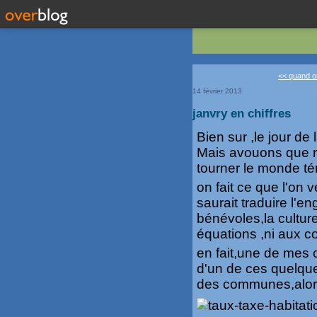
<< quand o
14 février 2013
janvry en chiffres
Bien sur ,le jour de 
Mais avouons que rés
tourner le monde té
on fait ce que l'on v
saurait traduire l'e
bénévoles,la culture,
équations ,ni aux c
en fait,une de mes 
d'un de ces quelques
des communes,alors 