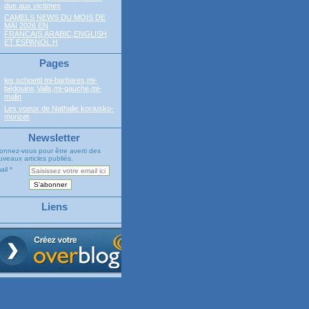
due aux victimes
CAMELS NEWS DU MOIS DE
MAI 2026 EN
FRANCAIS,ARABIC,ENGLISH
ET ESPANOL H
Pages
les schoettl mi-barbares,mi-
bédouins,Valls,mi-gauche,mi-
malin
Les voeux de Nathalie kociusko-
morizet
Newsletter
onnez-vous pour être averti des
veaux articles publiés.
ail
Liens