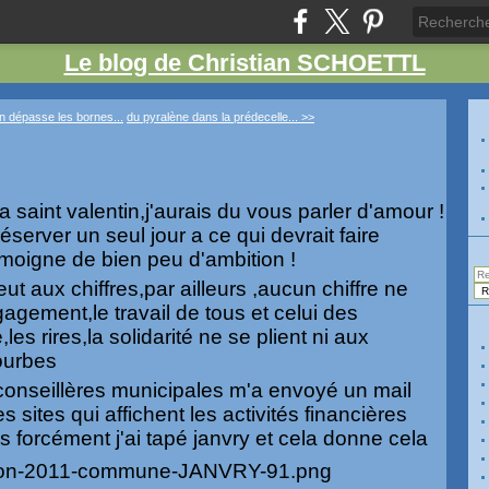
Le blog de Christian SCHOETTL
n dépasse les bornes...
du pyralène dans la prédecelle... >>
la saint valentin,j'aurais du vous parler d'amour !
erver un seul jour a ce qui devrait faire
moigne de bien peu d'ambition !
eut aux chiffres,par ailleurs ,aucun chiffre ne
ngagement,le travail de tous et celui des
les rires,la solidarité ne se plient ni aux
ourbes
conseillères municipales m'a envoyé un mail
 sites qui affichent les activités financières
forcément j'ai tapé janvry et cela donne cela