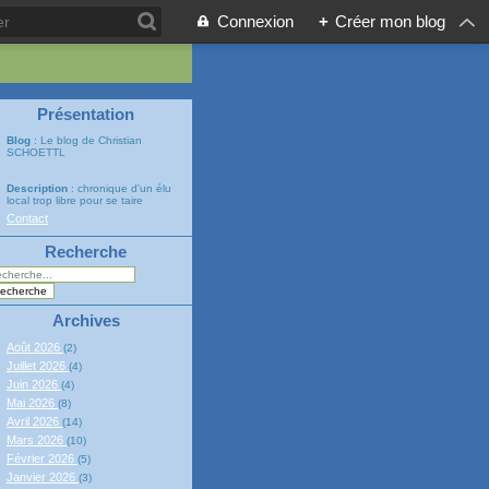
Connexion
+
Créer mon blog
Présentation
Blog
: Le blog de Christian
SCHOETTL
Description
: chronique d'un élu
local trop libre pour se taire
Contact
Recherche
Archives
Août 2026
(2)
Juillet 2026
(4)
Juin 2026
(4)
Mai 2026
(8)
Avril 2026
(14)
Mars 2026
(10)
Février 2026
(5)
Janvier 2026
(3)