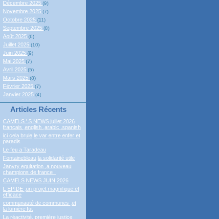
Décembre 2025
(9)
Novembre 2025
(7)
Octobre 2025
(11)
Septembre 2025
(8)
Août 2025
(6)
Juillet 2025
(10)
Juin 2025
(9)
Mai 2025
(7)
Avril 2025
(5)
Mars 2025
(8)
Février 2025
(7)
Janvier 2025
(4)
Articles Récents
CAMELS ' S NEWS juillet 2026
francais ,english ,arabic ,spanish
ici cela brule,le var entre enfer et
paradis
Le feu a Taradeau
Fontainebleau,la solidarité utile
Janvry equitation ,a nouveau
champions de france !
CAMELS NEWS JUIN 2026
L EPIDE ,un projet magnifique et
efficace
communauté de communes ,et
la lumière fut
La réactivité, première justice