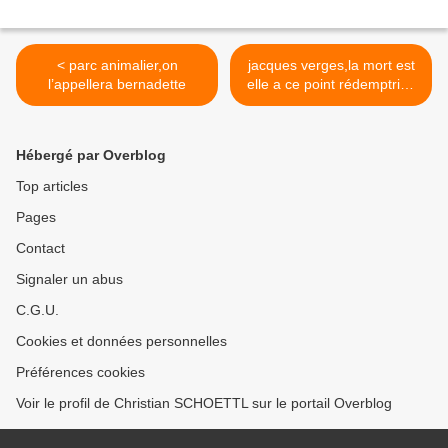
< parc animalier,on
jacques verges,la mort est
l’appellera bernadette
elle a ce point rédemptrice
? >
Hébergé par Overblog
Top articles
Pages
Contact
Signaler un abus
C.G.U.
Cookies et données personnelles
Préférences cookies
Voir le profil de Christian SCHOETTL sur le portail Overblog