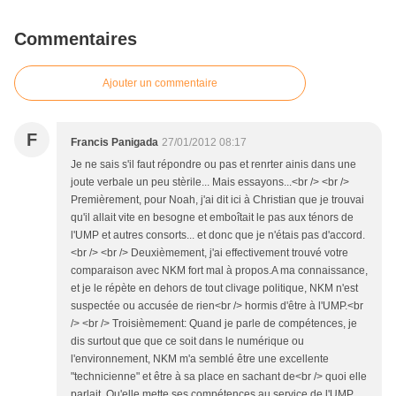
Commentaires
Ajouter un commentaire
F
Francis Panigada
27/01/2012 08:17
Je ne sais s'il faut répondre ou pas et renrter ainis dans une
joute verbale un peu stèrile... Mais essayons...<br /> <br />
Premièrement, pour Noah, j'ai dit ici à Christian que je trouvai
qu'il allait vite en besogne et emboîtait le pas aux ténors de
l'UMP et autres consorts... et donc que je n'étais pas d'accord.
<br /> <br /> Deuxièmement, j'ai effectivement trouvé votre
comparaison avec NKM fort mal à propos.A ma connaissance,
et je le répète en dehors de tout clivage politique, NKM n'est
suspectée ou accusée de rien<br /> hormis d'être à l'UMP.<br
/> <br /> Troisièmement: Quand je parle de compétences, je
dis surtout que que ce soit dans le numérique ou
l'environnement, NKM m'a semblé être une excellente
"technicienne" et être à sa place en sachant de<br /> quoi elle
parlait. Qu'elle mette ses compétences au service de l'UMP