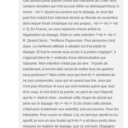
Oah auraoit porté plainte contre des membres de l'UMP dont
certains ministres qui l'ont accusé d'être un délinquant fiscal. A
suivre...<br /> Quant aux propos sur le dopage, je vous fait
part d'un extrait d'un interview donné au Monde en novembre
dans lequel Noah s'explique sur ses propos...<br /> <br /> <br
/> Q: En France, on vous reproche d'avoir prôné la
légalisation du dopage. Etait-ce votre intention ?<br /> <br />
R: Quand j'écris : "Arrêtons l'hypocrisie. Plus personne n'est
dupe. La meilleure attitude à adopter est d'accepter le
dopage. Et tout le monde aura accès à la potion magique", il
s'agissait bien<br /> entendu d'une démonstration par
l'absurde. Mon intention n'était pas de dire : "A partir de
maintenant, la bonne idée serait de mettre tous les gamins
sous perfusion !" Mais entre ceux qui font<br /> semblant de
ne pas comprendre, ceux qui ne savent pas lire, ceux qui
n'ont pas d'humour et ceux qui sont motivés parce que, tout
d'un coup, ils ont droit à la parole, on perd de vue l'objectif
qui<br /> était le mien : soulever cette chape de plomb qui
pèse sur le dopage.<br /> <br /> Si j'ai choisi cette phrase,
c'était pour m'adresser aux autorités, pas aux jeunes. Pour les
interpeller. Pour ouvrir un débat. Car, en tant que sportif ou ex-
sportif, je suis un peu frustré qu'il<br /> y ait deux poids deux
mesures en matière de dopage, que ce soit avec l'Espagne