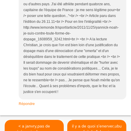
ou d'autres pays. J'ai été athlète pendant quatorze ans,
capitaine de l'équipe de France : je me sens légitime pour<br
/> poser une telle question..."<br /> <br /> Article paru dans
l'édition du 26.11.11<br /> Pour en lire l'intégralité:<br />
http://www.lemonde.fr/sport/article/2011/11/25/yannick-noah-
je-suis-contre-toute-forme-de-
dopage_1608959_3242.html<br /> <br /> A la lecture
Christian, je crois que l'on est bien loin d'une justification du
dopage mais d'une dénociation d'une "omerta" et d'un
déséquilibre dans le traitement de cette pratique.<br /> <br />
Il serait dommage de devenir shématique et de "hurler avec
les loups" au nom de considérations politiques.... Cela, je le
dis bien haut pour ceux qui voudraient déformer mes propos,
ne te ressemble<br /> pas... Je pense que Noah mérite qu'on
l'écoute... Quant à ses problèmes d'impots, que le fisc et la
justice s'en occupent !
Répondre
< a janvry,pas de
il y a de quoi s'enerver,ubu