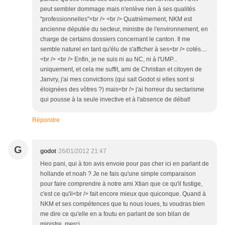
peut sembler dommage mais n'enlève rien à ses qualités
"professionnelles"<br /> <br /> Quatrièmement, NKM est
ancienne députée du secteur, ministre de l'environnement, en
charge de certains dossiers concernant le canton. Il me
semble naturel en tant qu'élu de s'afficher à ses<br /> cotés....
<br /> <br /> Enfin, je ne suis ni au NC, ni à l'UMP...
uniquement, et cela me suffit, ami de Christian et citoyen de
Janvry, j'ai mes convictions (qui sait Godot si elles sont si
éloignées des vôtres ?) mais<br /> j'ai horreur du sectarisme
qui pousse à la seule invective et à l'absence de débat!
Répondre
G
godot
26/01/2012 21:47
Heo pani, qui à ton avis envoie pour pas cher ici en parlant de
hollande et noah ? Je ne fais qu'une simple comparaison
pour faire comprendre à notre ami Xtian que ce qu'il fustige,
c'est ce qu'il<br /> fait encore mieux que quiconque. Quand à
NKM et ses compétences que tu nous loues, tu voudras bien
me dire ce qu'elle en a foutu en parlant de son bilan de
ministre, merci.