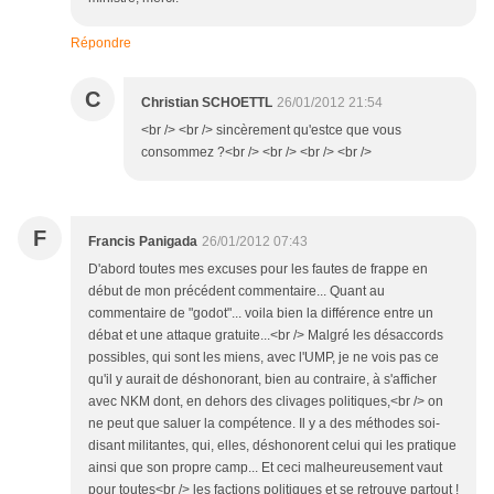
Répondre
C
Christian SCHOETTL
26/01/2012 21:54
<br /> <br /> sincèrement qu'estce que vous
consommez ?<br /> <br /> <br /> <br />
F
Francis Panigada
26/01/2012 07:43
D'abord toutes mes excuses pour les fautes de frappe en
début de mon précédent commentaire... Quant au
commentaire de "godot"... voila bien la différence entre un
débat et une attaque gratuite...<br /> Malgré les désaccords
possibles, qui sont les miens, avec l'UMP, je ne vois pas ce
qu'il y aurait de déshonorant, bien au contraire, à s'afficher
avec NKM dont, en dehors des clivages politiques,<br /> on
ne peut que saluer la compétence. Il y a des méthodes soi-
disant militantes, qui, elles, déshonorent celui qui les pratique
ainsi que son propre camp... Et ceci malheureusement vaut
pour toutes<br /> les factions politiques et se retrouve partout !