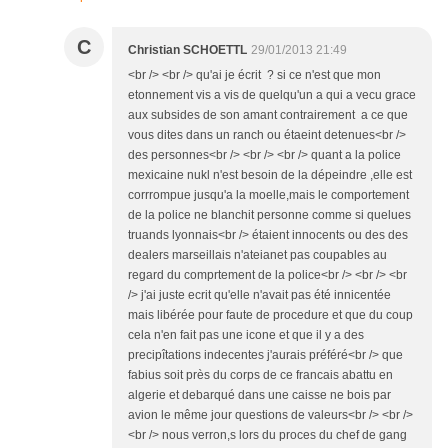
C
Christian SCHOETTL
29/01/2013 21:49
<br /> <br /> qu'ai je écrit ? si ce n'est que mon
etonnement vis a vis de quelqu'un a qui a vecu grace
aux subsides de son amant contrairement a ce que
vous dites dans un ranch ou étaeint detenues<br />
des personnes<br /> <br /> <br /> quant a la police
mexicaine nukl n'est besoin de la dépeindre ,elle est
corrrompue jusqu'a la moelle,mais le comportement
de la police ne blanchit personne comme si quelues
truands lyonnais<br /> étaient innocents ou des des
dealers marseillais n'ateianet pas coupables au
regard du comprtement de la police<br /> <br /> <br
/> j'ai juste ecrit qu'elle n'avait pas été innicentée
mais libérée pour faute de procedure et que du coup
cela n'en fait pas une icone et que il y a des
precipîtations indecentes j'aurais préféré<br /> que
fabius soit près du corps de ce francais abattu en
algerie et debarqué dans une caisse ne bois par
avion le même jour questions de valeurs<br /> <br />
<br /> nous verron,s lors du proces du chef de gang