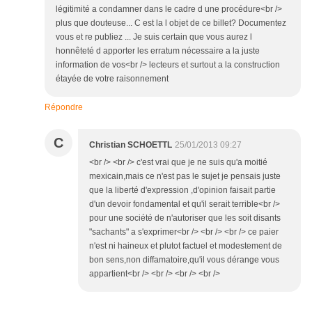
légitimité a condamner dans le cadre d une procédure<br />
plus que douteuse... C est la l objet de ce billet? Documentez
vous et re publiez ... Je suis certain que vous aurez l
honnêteté d apporter les erratum nécessaire a la juste
information de vos<br /> lecteurs et surtout a la construction
étayée de votre raisonnement
Répondre
C
Christian SCHOETTL
25/01/2013 09:27
<br /> <br /> c'est vrai que je ne suis qu'a moitié
mexicain,mais ce n'est pas le sujet je pensais juste
que la liberté d'expression ,d'opinion faisait partie
d'un devoir fondamental et qu'il serait terrible<br />
pour une société de n'autoriser que les soit disants
"sachants" a s'exprimer<br /> <br /> <br /> ce paier
n'est ni haineux et plutot factuel et modestement de
bon sens,non diffamatoire,qu'il vous dérange vous
appartient<br /> <br /> <br /> <br />