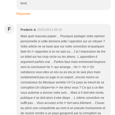
fond.
Répondre
F
Frederic d.
25/01/2013 09:16
Mais quel mauvais papier ... Pourquoi partager votre opinion
personnelle si cette derniere jette l opprobre sur un citoyen ?
Votre article ne se base que sur votre conviction et quelques
faits<br /> rapportes d on ne sais ou... J ai l impression de lire
un billet sur les crop circle ou les aliens.. L apposition d
argument parfois vrai ... Parfois faux mais emmenant toujours
vers la conclusion<br /> qui arrange...<br /> <br /> En
substance vous etes un elu ou ex elu je ne sais plus mais
certainement pas un juge ni un expert...encore moins un
connaisseur du Mexique semble t il! Ce pays se meurt de sa
corruption.Un citoyen<br /> me direz vous ? Ce qui a ce titre
vous autorise a donner votre avis ... Mais si il doit etre rendu
publique il se doit alors d etre étaye ... L intime conviction ne
suffit pas ... Vous accusez a<br /> tort sans élément ... Clouer
au pilori une compatriote au nom d un pseudo humanisme et
de vouloir rendre a un pays gangrené par la corruption sa