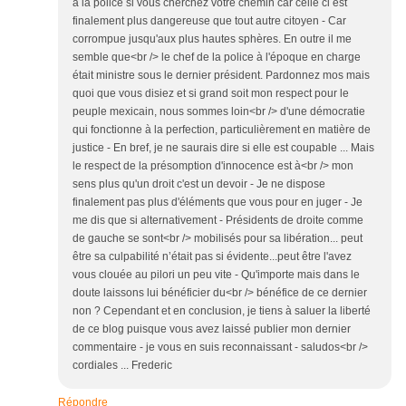
à la police si vous cherchez votre chemin car celle ci est
finalement plus dangereuse que tout autre citoyen - Car
corrompue jusqu'aux plus hautes sphères. En outre il me
semble que<br /> le chef de la police à l'époque en charge
était ministre sous le dernier président. Pardonnez mos mais
quoi que vous disiez et si grand soit mon respect pour le
peuple mexicain, nous sommes loin<br /> d'une démocratie
qui fonctionne à la perfection, particulièrement en matière de
justice - En bref, je ne saurais dire si elle est coupable ... Mais
le respect de la présomption d'innocence est à<br /> mon
sens plus qu'un droit c'est un devoir - Je ne dispose
finalement pas plus d'éléments que vous pour en juger - Je
me dis que si alternativement - Présidents de droite comme
de gauche se sont<br /> mobilisés pour sa libération... peut
être sa culpabilité n’était pas si évidente...peut être l'avez
vous clouée au pilori un peu vite - Qu'importe mais dans le
doute laissons lui bénéficier du<br /> bénéfice de ce dernier
non ? Cependant et en conclusion, je tiens à saluer la liberté
de ce blog puisque vous avez laissé publier mon dernier
commentaire - je vous en suis reconnaissant - saludos<br />
cordiales ... Frederic
Répondre