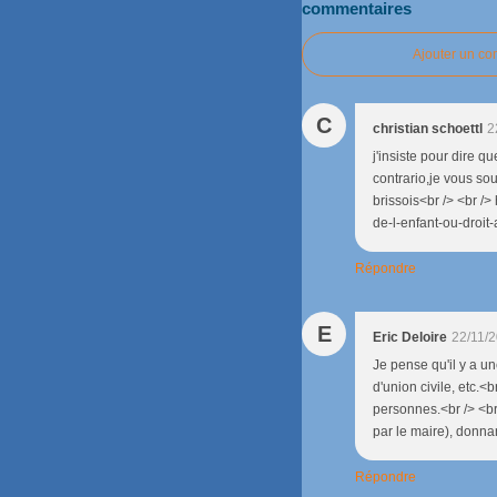
commentaires
Ajouter un c
C
christian schoettl
2
j'insiste pour dire 
contrario,je vous so
brissois<br /> <br />
de-l-enfant-ou-droit
Répondre
E
Eric Deloire
22/11/
Je pense qu'il y a un
d'union civile, etc.
personnes.<br /> <br
par le maire), donnan
Répondre