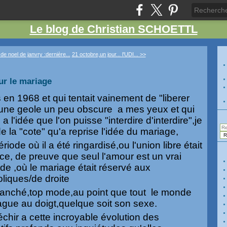
Le blog de Christian SCHOETTL
e noel de janvry :dernière...
21 octobre,un jour... l'UDI... >>
ur le mariage
 en 1968 et qui tentait vainement de "liberer
ne geole un peu obscure a mes yeux et qui
 a l'idée que l'on puisse "interdire d'interdire",je
 la "cote" qu'a reprise l'idée du mariage,
iode où il a été ringardisé,ou l'union libre était
nce, de preuve que seul l'amour est un vrai
de ,où le mariage était réservé aux
liques/de droite
branché,top mode,au point que tout le monde
ague au doigt,quelque soit son sexe.
léchir a cette incroyable évolution des