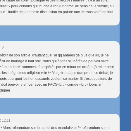
le cadre du conflit politique et des invectives inutiles..; c'est un sujet
oureux pour certains qui touche à<br /> l'intime, au sens de la famille, au
mour... Inutile de jeter cette discussion en pature aux "carnassiers" en tout
:12
ut de son article, d'autant que j'ai qq années de plus que lui, je ne
ir de mariage à tout prix. Nous qui étions si libérés de pouvoir vivre
 'union-libre', sommes désespérés par ce retour en arrière (à relier peut-
s les intégrismes religieux)<br /> Malgré la place que prend ce débat, je
mpris pourquoi les homosexuels veulent se marier. Si c'est questions de
 doit pouvoir y arriver avec un PACS<br /> corrigé.<br /> Donc si
pliquer
2 12:11
 Alors referendum sur le cumul des mandats<br /> referendum sur le