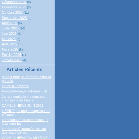
Décembre 2025
(9)
Novembre 2025
(7)
Octobre 2025
(11)
Septembre 2025
(8)
Août 2025
(6)
Juillet 2025
(10)
Juin 2025
(9)
Mai 2025
(7)
Avril 2025
(5)
Mars 2025
(8)
Février 2025
(7)
Janvier 2025
(4)
Articles Récents
ici cela brule,le var entre enfer et
paradis
Le feu a Taradeau
Fontainebleau,la solidarité utile
Janvry equitation ,a nouveau
champions de france !
CAMELS NEWS JUIN 2026
L EPIDE ,un projet magnifique et
efficace
communauté de communes ,et
la lumière fut
La réactivité, première justice
due aux victimes
CAMELS NEWS DU MOIS DE