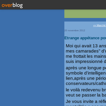
<< Marché d
20 novembre 2012
Etrange appétance po
Moi qui avait 13 ans
mes camarades" d'u
me frottait les mains
suis impressionné de
après une longue pér
symbole d'intellige
lien,après une pério
conservateurs/catho
le voilà redevenu 
veut se passer la b
Je vous invite a réf