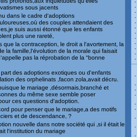
tifs profonds,aux inquiétudes qu'elles
rvatismes sous jacents
enu dans le cadre d'adoptions
douloureuses,où des couples attendaient des
s,je suis aussi étonné que les enfants
ent plus une rareté,
 que la contraception, le droit a l'avortement, la
e la famille,l'évolution de la morale qui faisait
 n'appelle pas la réprobation de la "bonne
a part des adoptions exotiques ou d'enfants
ation des orphelinats ,facon zola,avait décru.
puisque le mariage ,désormais,branché et
rsonnes du même sexe semble poser
our ces questions d'adoption.
rd pour penser que le mariage,a des motifs
anciers et de descendance, ?
ion nouvelle dans notre société qui ,si il était le
it l'institution du mariage