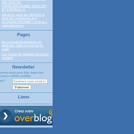
MAI 2026 EN
FRANCAIS,ARABIC,ENGLISH
ET ESPANOL H
Désastre pour les citoyens et
pour les communes de «
l’économie d’échelle » et de la «
rationalisation »
Pages
les schoettl mi-barbares,mi-
bédouins,Valls,mi-gauche,mi-
malin
Les voeux de Nathalie kociusko-
morizet
Newsletter
onnez-vous pour être averti des
veaux articles publiés.
ail
Liens