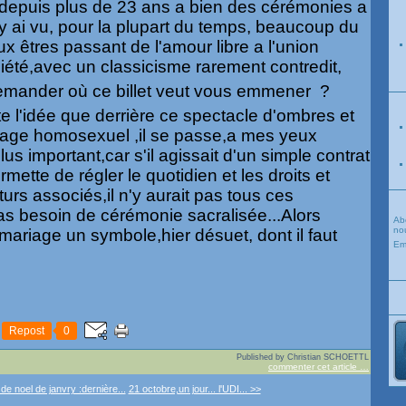
 depuis plus de 23 ans a bien des cérémonies a
j'y ai vu, pour la plupart du temps, beaucoup du
eux êtres passant de l'amour libre a l'union
iété,avec un classicisme rarement contredit,
mander où ce billet veut vous emmener ?
uste l'idée que derrière ce spectacle d'ombres et
riage homosexuel ,il se passe,a mes yeux
s important,car s'il agissait d'un simple contrat
mette de régler le quotidien et les droits et
urs associés,il n'y aurait pas tous ces
s besoin de cérémonie sacralisée...Alors
Ab
nou
 mariage un symbole,hier désuet, dont il faut
Em
Repost
0
Published by Christian SCHOETTL
commenter cet article
…
e noel de janvry :dernière...
21 octobre,un jour... l'UDI... >>