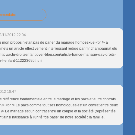
ommentaire
2/11/2012 22:04
que mon propos n'était pas de parler du mariage homosexuel<br /> a
umets un article effectivement interressant redigé par mr champagnat élu
 http://actu-droitsenfant.over-blog.com/article-france-mariage-gay-droits-
-a-l-enfant-112223695.html
2012 18:47
e différence fondamentale entre le mariage et les pacs et autre contrats
<br /> <br /> Le pacs comme tout ses homologues est un contrat entre deux
 /> Le mariage est un contrat entre un couple et la société (représentée
t ainsi naissance à l'unité "de base" de notre société : la famille.