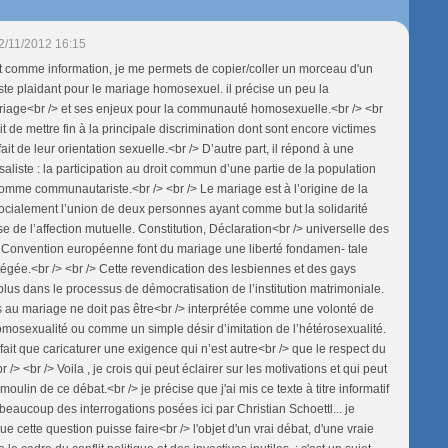
2/11/2012 16:15
t comme information, je me permets de copier/coller un morceau d'un
riste plaidant pour le mariage homosexuel. il précise un peu la
riage<br /> et ses enjeux pour la communauté homosexuelle.<br /> <br
git de mettre fin à la principale discrimination dont sont encore victimes
fait de leur orientation sexuelle.<br /> D’autre part, il répond à une
aliste : la participation au droit commun d’une partie de la population
mme communautariste.<br /> <br /> Le mariage est à l’origine de la
 socialement l’union de deux personnes ayant comme but la solidarité
e de l’affection mutuelle. Constitution, Déclaration<br /> universelle des
t Convention européenne font du mariage une liberté fondamen- tale
tégée.<br /> <br /> Cette revendication des lesbiennes et des gays
plus dans le processus de démocratisation de l’institution matrimoniale.
au mariage ne doit pas être<br /> interprétée comme une volonté de
omosexualité ou comme un simple désir d’imitation de l’hétérosexualité.
 fait que caricaturer une exigence qui n’est autre<br /> que le respect du
r /> <br /> Voila , je crois qui peut éclairer sur les motivations et qui peut
moulin de ce débat.<br /> je précise que j'ai mis ce texte à titre informatif
beaucoup des interrogations posées ici par Christian Schoettl... je
e cette question puisse faire<br /> l'objet d'un vrai débat, d'une vraie