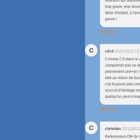
refléxion qui dépasse 
trop grave, trop doul
désir d'enfant, à l'a
genre !
Répondre
C
cécil
22/11/2012 12
Comme CS dans le déb
comprends pas ce dés
pleinement une<br />
etre au retour de tou
n'ai toujours pas co
sous et d'héritage on
quelqu'un peut m'ex
Répondre
C
christian
22/11/201
Referendum OK<br />