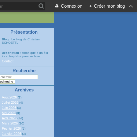
Connexion
+
Créer mon blog
Présentation
Blog
: Le blog de Christian
SCHOETTL
Description
: chronique d'un élu
local trop libre pour se taire
Contact
Recherche
Archives
Août 2026
(1)
Juillet 2026
(4)
Juin 2026
(4)
Mai 2026
(8)
Avril 2026
(14)
Mars 2026
(10)
Février 2026
(5)
Janvier 2026
(3)