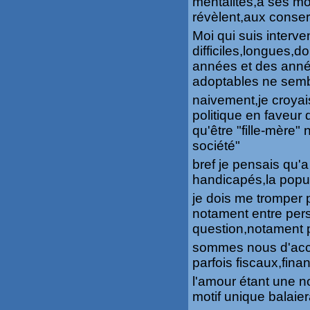
mentalités,a ses mo
révèlent,aux conse
Moi qui suis interv
difficiles,longues,
années et des année
adoptables ne sembl
naivement,je croyais
politique en faveur d
qu'être "fille-mère"
société"
bref je pensais qu'
handicapés,la popul
je dois me tromper 
notament entre pe
question,notament p
sommes nous d'acco
parfois fiscaux,fin
l'amour étant une not
motif unique balaiera