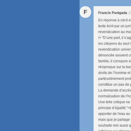
F
Francis Panigada
2
En réponse à cécil e
texte écrit par un ju
revendication au ma
/> "D’une part, il s’a
les citoyens du seul 
revendication univers
dénoncée souvent co
famille, il consacre
réciproque sur la bas
droits de l’homme e
particulièrement pro
constitue un pas de 
La demande d’accès 
normalisation de l’h
Une telle critique ne
principe d’égalité."<b
apporter de l'eau au 
mais que je partage 
souhaite moi aussi qu