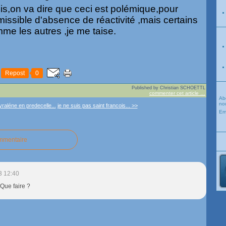
s,on va dire que ceci est polémique,pour
missible d'absence de réactivité ,mais certains
me les autres ,je me taise.
Repost
0
Published by Christian SCHOETTL
commenter cet article
…
Ab
nou
raléne en predecelle...
je ne suis pas saint francois... >>
Em
ommentaire
3 12:40
Que faire ?