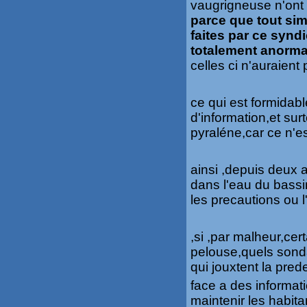
vaugrigneuse n'ont 
parce que tout si
faites par ce synd
totalement anorma
celles ci n'auraien
ce qui est formidabl
d'information,et sur
pyraléne,car ce n'e
ainsi ,depuis deux a
dans l'eau du bassin
les precautions ou l
,si ,par malheur,cer
pelouse,quels sondag
qui jouxtent la pre
face a des informati
maintenir les habita