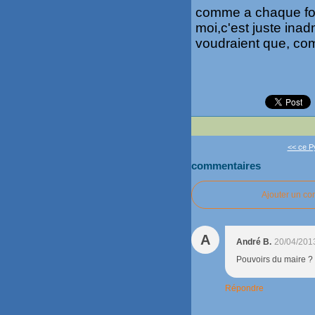
comme a chaque foi
moi,c'est juste inad
voudraient que, com
<< ce Py
commentaires
Ajouter un c
A
André B.
20/04/201
Pouvoirs du maire ? 
Répondre