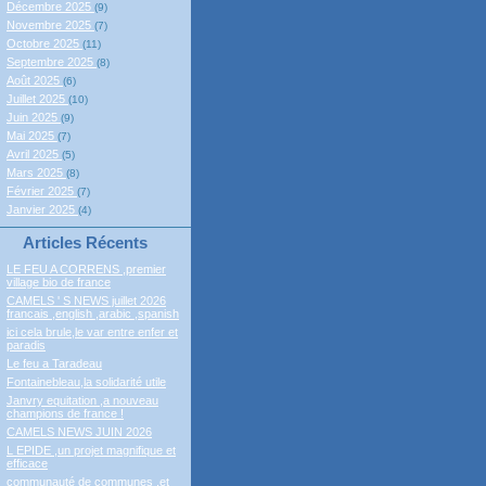
Décembre 2025
(9)
Novembre 2025
(7)
Octobre 2025
(11)
Septembre 2025
(8)
Août 2025
(6)
Juillet 2025
(10)
Juin 2025
(9)
Mai 2025
(7)
Avril 2025
(5)
Mars 2025
(8)
Février 2025
(7)
Janvier 2025
(4)
Articles Récents
LE FEU A CORRENS ,premier
village bio de france
CAMELS ' S NEWS juillet 2026
francais ,english ,arabic ,spanish
ici cela brule,le var entre enfer et
paradis
Le feu a Taradeau
Fontainebleau,la solidarité utile
Janvry equitation ,a nouveau
champions de france !
CAMELS NEWS JUIN 2026
L EPIDE ,un projet magnifique et
efficace
communauté de communes ,et