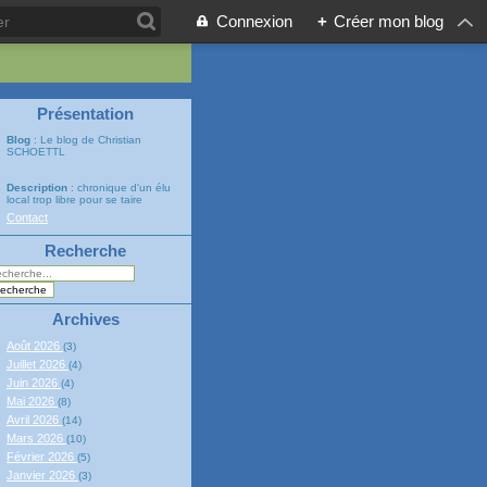
Connexion
+
Créer mon blog
Présentation
Blog
: Le blog de Christian
SCHOETTL
Description
: chronique d'un élu
local trop libre pour se taire
Contact
Recherche
Archives
Août 2026
(3)
Juillet 2026
(4)
Juin 2026
(4)
Mai 2026
(8)
Avril 2026
(14)
Mars 2026
(10)
Février 2026
(5)
Janvier 2026
(3)