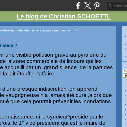
Le blog de Christian SCHOETTL
raléne en predecelle...
je ne suis pas saint francois... >>
gneuse ?
ir une visible pollution grave au pyraléne du
de la zone commerciale de limours qui les
e accueilli par un grand silence de la part des
fallait étouffer l'affaire
on d'une presque indiscrétion ,on apprend
de vaugrigneuse n'a jamais été curé ,alors que
iqué que cela pourrait prévenir les inondations.
connaissance, ni le syndicat^présidé par le
 crois, le 1° vice président qui est le maire de