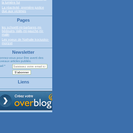
la lumière fut
La réactivité, première justice
due aux victimes
Pages
les schoettl mi-barbares,mi-
bédouins,Valls,mi-gauche,mi-
malin
Les voeux de Nathalie kociusko-
morizet
Newsletter
onnez-vous pour être averti des
veaux articles publiés.
ail
Liens