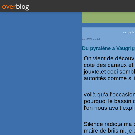
<< ce Py
19 avril 2013
Du pyraléne a Vaugri
On vient de découvr
coté des canaux et 
jouxte,et ceci sembl
autorités comme si il 
voilà qu'a l'occasi
pourquoi le bassin 
l'on nous avait expl
Silence radio,a ma 
maire de briis ni, je