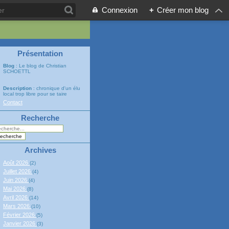
Connexion
+
Créer mon blog
Présentation
Blog
: Le blog de Christian
SCHOETTL
Description
: chronique d'un élu
local trop libre pour se taire
Contact
Recherche
Archives
Août 2026
(2)
Juillet 2026
(4)
Juin 2026
(4)
Mai 2026
(8)
Avril 2026
(14)
Mars 2026
(10)
Février 2026
(5)
Janvier 2026
(3)