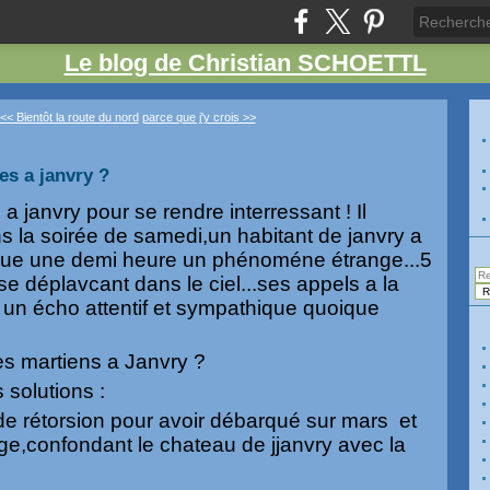
Le blog de Christian SCHOETTL
<< Bientôt la route du nord
parce que j'y crois >>
s a janvry ?
 a janvry pour se rendre interressant ! Il
 la soirée de samedi,un habitant de janvry a
que une demi heure un phénoméne étrange...5
e déplavcant dans le ciel...ses appels a la
un écho attentif et sympathique quoique
les martiens a Janvry ?
 solutions :
de rétorsion pour avoir débarqué sur mars et
age,confondant le chateau de jjanvry avec la