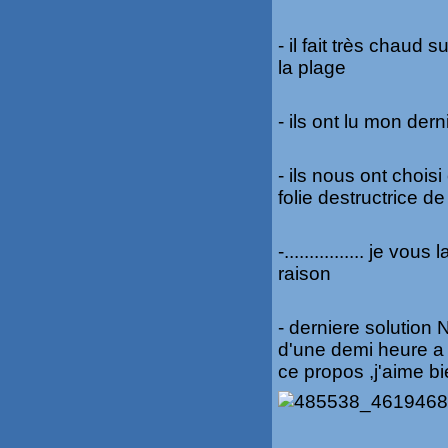
- il fait très chaud 
la plage
- ils ont lu mon der
- ils nous ont choi
folie destructrice de
-................ je v
raison
- derniere solution 
d'une demi heure a
ce propos ,j'aime bi