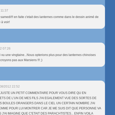
 11:37
samedi!!! en faite c'etait des lanternes comme dans le dessin animé de
 à voir!
2 07:26
vu une vingtaine...Nous opterions plus pour des lanternes chinoises
e croyons pas aux Marsiens !!! ;)
08/2012 22:52
r /> JUSTE UN PETIT COMMENTAIRE POUR VOUS DIRE QU EN
TS DE L'UN DE MES FILS J'AI EGALEMENT VUE DES SORTES DE
ES BOULES ORANGERS DANS LE CIEL UN CERTAIN NOMBRE J'AI
FEMME POUR LUI MONTRER CAR JE ME SUIS DIT QUE PERSONNE VA
 J'AI IMAGINE QUE C'ETAIT DES PARACHTISTES... ENFIN VOILA