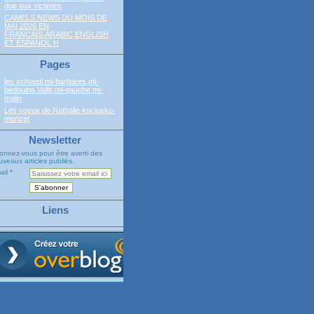
due aux victimes
CAMELS NEWS DU MOIS DE
MAI 2026 EN
FRANCAIS,ARABIC,ENGLISH
ET ESPANOL H
Pages
les schoettl mi-barbares,mi-
bédouins,Valls,mi-gauche,mi-
malin
Les voeux de Nathalie kociusko-
morizet
Newsletter
onnez-vous pour être averti des
veaux articles publiés.
ail
Liens