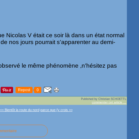
e Nicolas V était ce soir là dans un état normal
de nos jours pourrait s'apparenter au demi-
z observé le même phénomène ,n'hésitez pas
Repost
0
Published by Christian SCHOETTL
commenter cet article
…
<< Bientôt la route du nord
parce que j'y crois >>
ommentaire