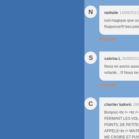
N
nathalie
14/09/2012
nuit magique que ce 
Raiponce!!!! tres jolie
Répondre
S
sabrina L
30/08/201
Nous en avons aussi 
volante....!!! Nous n
Répondre
C
chartier ludovic
28/
Bonjour,<br /> <b
FERMANT LES VOLE
POINTS, DE PETIT
APPELE<br /> MA 
ME CROIRE ET PUIS