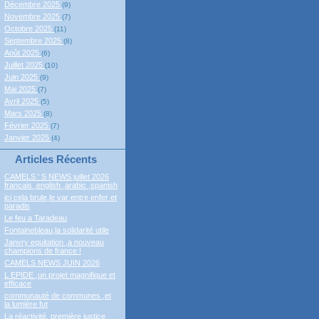
Décembre 2025
(9)
Novembre 2025
(7)
Octobre 2025
(11)
Septembre 2025
(8)
Août 2025
(6)
Juillet 2025
(10)
Juin 2025
(9)
Mai 2025
(7)
Avril 2025
(5)
Mars 2025
(8)
Février 2025
(7)
Janvier 2025
(4)
Articles Récents
CAMELS ' S NEWS juillet 2026
francais ,english ,arabic ,spanish
ici cela brule,le var entre enfer et
paradis
Le feu a Taradeau
Fontainebleau,la solidarité utile
Janvry equitation ,a nouveau
champions de france !
CAMELS NEWS JUIN 2026
L EPIDE ,un projet magnifique et
efficace
communauté de communes ,et
la lumière fut
La réactivité, première justice