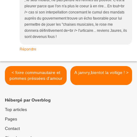
, le seul moteur, ne pas perdre les rennes du pouvoir. C'est à
pleurer parce que l'on n'a plus le coeur à en rire... En tout<br
/> cas si son interpellation concernant le cumul des mandats
auprès du gouvernement trouve un écho favorable pour lui
permettre de jouer les "chaises musicales, le rose me
donnera définitivement de<br /> l'urticaire... reviens Jaures, ils
sont devenus fous !
Répondre
< foire communautaire et
A janvry,bientot la voltige ! >
pommes préssées d'amour
Hébergé par Overblog
Top articles
Pages
Contact