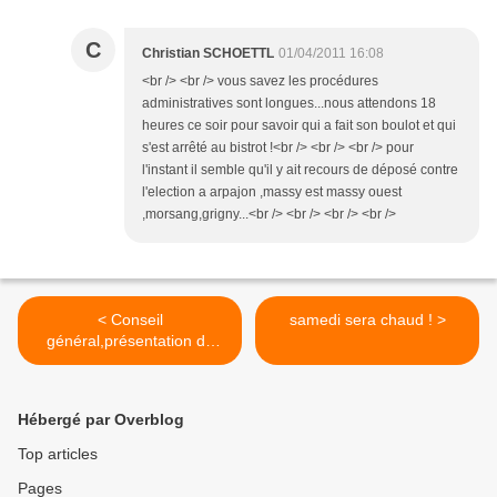
C
Christian SCHOETTL
01/04/2011 16:08
<br /> <br /> vous savez les procédures
administratives sont longues...nous attendons 18
heures ce soir pour savoir qui a fait son boulot et qui
s'est arrêté au bistrot !<br /> <br /> <br /> pour
l'instant il semble qu'il y ait recours de déposé contre
l'election a arpajon ,massy est massy ouest
,morsang,grigny...<br /> <br /> <br /> <br />
< Conseil
samedi sera chaud ! >
général,présentation de
l'armée mexicaine
Hébergé par Overblog
Top articles
Pages