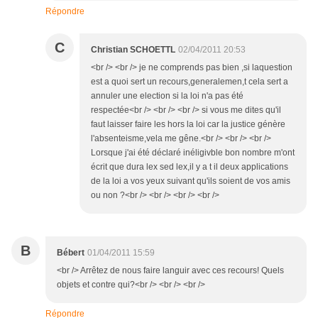
Répondre
C
Christian SCHOETTL
02/04/2011 20:53
<br /> <br /> je ne comprends pas bien ,si laquestion
est a quoi sert un recours,generalemen,t cela sert a
annuler une election si la loi n'a pas été
respectée<br /> <br /> <br /> si vous me dites qu'il
faut laisser faire les hors la loi car la justice génère
l'absenteisme,vela me gêne.<br /> <br /> <br />
Lorsque j'ai été déclaré inéligivble bon nombre m'ont
écrit que dura lex sed lex,il y a t il deux applications
de la loi a vos yeux suivant qu'ils soient de vos amis
ou non ?<br /> <br /> <br /> <br />
B
Bébert
01/04/2011 15:59
<br /> Arrêtez de nous faire languir avec ces recours! Quels
objets et contre qui?<br /> <br /> <br />
Répondre