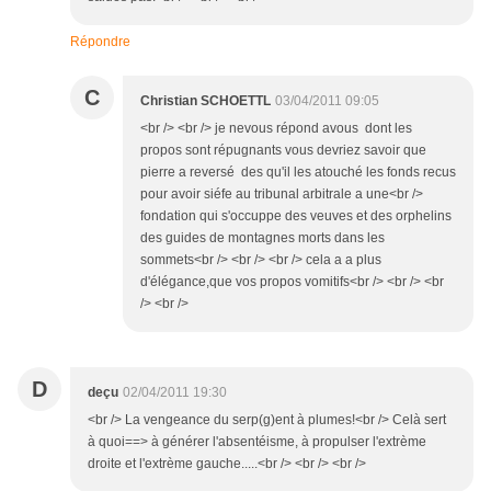
Répondre
C
Christian SCHOETTL
03/04/2011 09:05
<br /> <br /> je nevous répond avous dont les
propos sont répugnants vous devriez savoir que
pierre a reversé des qu'il les atouché les fonds recus
pour avoir siéfe au tribunal arbitrale a une<br />
fondation qui s'occuppe des veuves et des orphelins
des guides de montagnes morts dans les
sommets<br /> <br /> <br /> cela a a plus
d'élégance,que vos propos vomitifs<br /> <br /> <br
/> <br />
D
deçu
02/04/2011 19:30
<br /> La vengeance du serp(g)ent à plumes!<br /> Celà sert
à quoi==> à générer l'absentéisme, à propulser l'extrème
droite et l'extrème gauche.....<br /> <br /> <br />