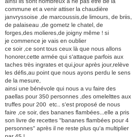
ainsi ils sont nombreux a ne pas être de la
commune et a venir attiser la chaudière
janvryssoise ,de marcoussis,de limours, de briis,
de palaiseau ,de gometz le chatel, de
forges,des molieres,de joigny même ! si
je commence je vais en oublier
ce soir ,ce sont tous ceux là que nous allons
honorer,cette armée qui s'attaque parfois aux
taches très ingrates et qui,jour après jour,relève
les défis,au point que nous ayons perdu le sens
de la mesure,
ainsi une bénévole qui nous a vu faire des
paellas pour 350 personnes ,des omelelttes aux
truffes pour 200 etc.. s'est proposé de nous
faire ,ce soir, des bananes flambées...elle a pris
son livre de recettes "bananes flambées pour 4
personnes" après il ne reste plus qu'a multiplier
par 45 !