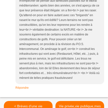
m'empêcher de penser aux fameuses paillotes sur le littoral
méditerranéen: après bien des années, on s'est aperçu de ce
que leur présence était illégale: on a fini<br /> par les raser.
Qu'attend-on pour en faire autant avec ces "brigands" en
rasant le mur qu'ils ont édifié? Leurs terrains ne sont pas
constructibles, qu'on les leur reprenne pour les rendre à
leur<br /> véritable destination: la NATURE.<br /> Je me
souviens également de certains excès en matière de
constructions de golfs. Pour pouvoir créer un tel
aménagement, on procède à la révision du P.O.S.
Intercommunal. On aménage le golf, on<br /> construit les
infrastructures qui vont avec (Restaurant, Hôtel, etc...) puis, à
peine mis en service, le golf est déficitaire. Les trous ne
servent plus à rien, mais les infrastructures ne sont pas<br />
abandonnées, loin de là! Elles deviennent des lieux de séjour
fort confortables et.... très rémunérateurs!<br /> <br /> Voilà où
mènent de telles pratiques frauduleuses!
Répondre
< Brèves d'une vie
Vie privée,vie publique,mes