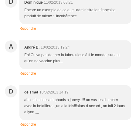
D
Dominique
11/02/2013 08:21
Encore un exemple de ce que l'administration française
produit de mieux : l'incohérence
Répondre
A
André B.
10/02/2013 19:24
Eh! On va pas donner la tuberculose à tt le monde, surtout
qu'on ne vaccine plus...
Répondre
D
de smet
10/02/2013 14:19
ah!!oui oui des elephants a janvry,,,!!! on vas les chercher
avec la betaillere ,,,un a la fois!!!alors d accord , on fait 2 tours
a lyon ,,,,
Répondre