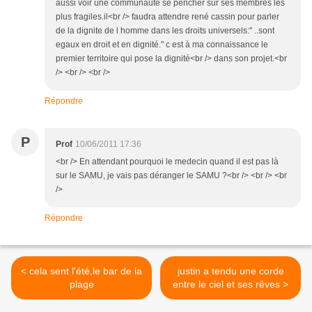
aussi voir une communauté se pencher sur ses membres les
plus fragiles.il<br /> faudra attendre rené cassin pour parler
de la dignite de l homme dans les droits universels:" ..sont
egaux en droit et en dignité." c est à ma connaissance le
premier territoire qui pose la dignité<br /> dans son projet.<br
/> <br /> <br />
Répondre
P
Prof
10/06/2011 17:36
<br /> En attendant pourquoi le medecin quand il est pas là
sur le SAMU, je vais pas déranger le SAMU ?<br /> <br /> <br
/>
Répondre
< cela sent l'été,le bar de la
justin a tendu une corde
plage
entre le ciel et ses rêves >