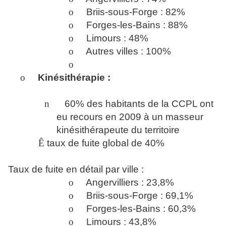
o
Briis-sous-Forge : 82%
o
Forges-les-Bains : 88%
o
Limours : 48%
o
Autres villes : 100%
o
o
Kinésithérapie :
n
60% des habitants de la CCPL ont
eu recours en 2009 à un masseur
kinésithérapeute du territoire
Ê
taux de fuite global de 40%
Taux de fuite en détail par ville :
o
Angervilliers : 23,8%
o
Briis-sous-Forge : 69,1%
o
Forges-les-Bains : 60,3%
o
Limours : 43,8%