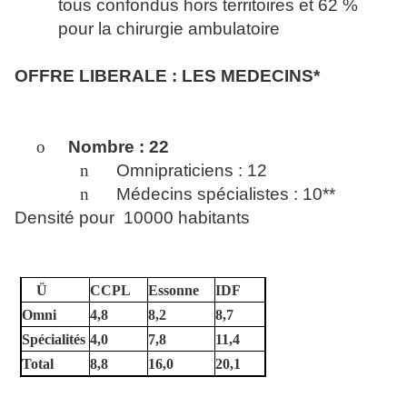
tous confondus hors territoires et 62 %
pour la chirurgie ambulatoire
OFFRE LIBERALE : LES MEDECINS*
o
Nombre : 22
n
Omnipraticiens : 12
n
Médecins spécialistes : 10**
Densité pour
10000 habitants
Ü
CCPL
Essonne
IDF
Omni
4,8
8,2
8,7
Spécialités
4,0
7,8
11,4
Total
8,8
16,0
20,1