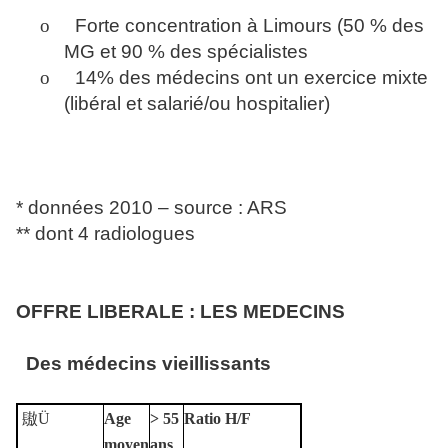
o
Forte concentration à Limours (50 % des
MG et 90 % des spécialistes
o
14% des médecins ont un exercice mixte
(libéral et salarié/ou hospitalier)
* données 2010 – source : ARS
** dont 4 radiologues
OFFRE LIBERALE : LES MEDECINS
Des médecins vieillissants
䦋
Ü
Age
> 55
Ratio H/F
moyen
ans