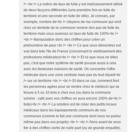
/> <br /> La notion de taux de fuite y est malicieusement utilisé
de deux facçons différentes (une première fois en fuite du
territoire et une seconde en fuite de ville). Je connais, par
exemple, nombre de<br /> citoyens de ma commune qui vont
chez un dentiste de la commune voisine don pas de fuite du
territoire mais vous avancez un taux de fuite de 100%<br />
<br /> Manipulation donc des chiffres pour créer un
phénomène de peur.<br /> <br /> Ce que vous démontrez est
vrai dans tote l'Ile de France (concernant le vieillissement des
professions médicales)<br /> <br /> Et ce que vous ne dites
pas, c'est que notre système de santé pousse aussi à cela
avec les fameuses maisons de santé. On concentre l'offre
médicale dans une zone centrale mais pas du tout réparti<br
/> sur un territoire.<br /> <br /> Et dans ce cas, comment font
les personnes agées pour se rendre chez le médecin qui se
trouve à 5 ou 10 kms e chez eux (ou dans la commune
voisine : cqfd avec vos chiffres on aura encore 100% de<br />
fuite)<br /> <br /> La solution est de créer des petits locaux
médicaux dans les équiepements communs de nos
communes (comme le fait une commune dont vous ne parlez
même pas dans vos projets).<br /> <br /> Alors avant de vous
fier à des chiffres sortis de nulle part (ou de grande enquête),