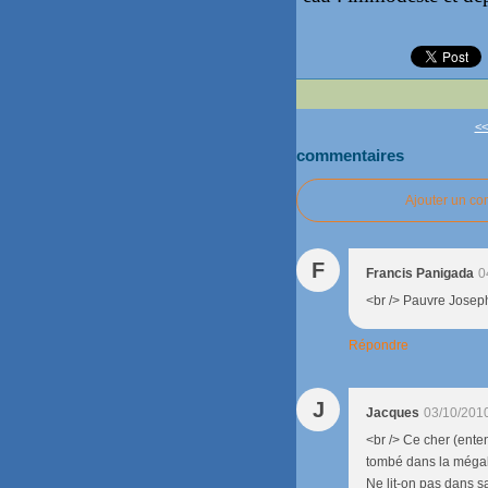
<<
commentaires
Ajouter un c
F
Francis Panigada
0
<br /> Pauvre Joseph 
Répondre
J
Jacques
03/10/201
<br /> Ce cher (ent
tombé dans la mégalo
Ne lit-on pas dans s