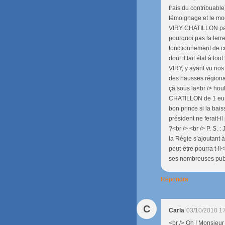
frais du contribuable
témoignage et le mo
VIRY CHATILLON par s
pourquoi pas la terre 
fonctionnement de ce
dont il fait état à to
VIRY, y ayant vu nos
des hausses régiona
çà sous la<br /> hou
CHATILLON de 1 euro
bon prince si la bai
président ne ferait-i
?<br /> <br /> P. S. 
la Régie s’ajoutant 
peut-être pourra t-il
ses nombreuses publi
Répondre
C
Carla
03/10/2010 1
<br /> Oh ! Monsieur