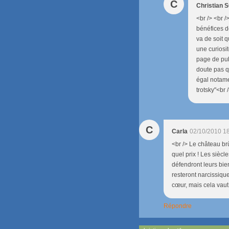
C
Christian
<br /> <br /
bénéfices d
va de soit q
une curiosit
page de publ
doute pas q
égal notame
trotsky"<br /
C
Carla
02/10/2010 1
<br /> Le château br
quel prix ! Les siècl
défendront leurs bien
resteront narcissique
cœur, mais cela vaut 
Répondre