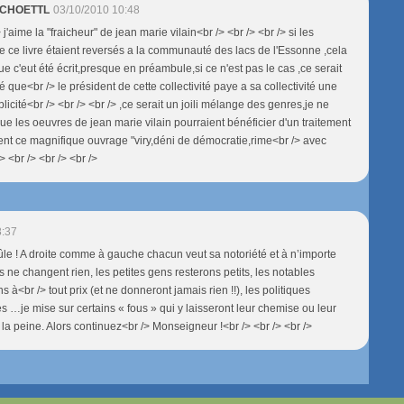
 SCHOETTL
03/10/2010 10:48
> j'aime la "fraicheur" de jean marie vilain<br /> <br /> <br /> si les
e ce livre étaient reversés a la communauté des lacs de l'Essonne ,cela
ue c'eut été écrit,presque en préambule,si ce n'est pas le cas ,ce serait
é que<br /> le président de cette collectivité paye a sa collectivité une
icité<br /> <br /> <br /> ,ce serait un joili mélange des genres,je ne
ue les oeuvres de jean marie vilain pourraient bénéficier d'un traitement
nt ce magnifique ouvrage "viry,déni de démocratie,rime<br /> avec
> <br /> <br /> <br />
8:37
ûle ! A droite comme à gauche chacun veut sa notoriété et à n’importe
es ne changent rien, les petites gens resterons petits, les notables
s à<br /> tout prix (et ne donneront jamais rien !!), les politiques
s …je mise sur certains « fous » qui y laisseront leur chemise ou leur
la peine. Alors continuez<br /> Monseigneur !<br /> <br /> <br />