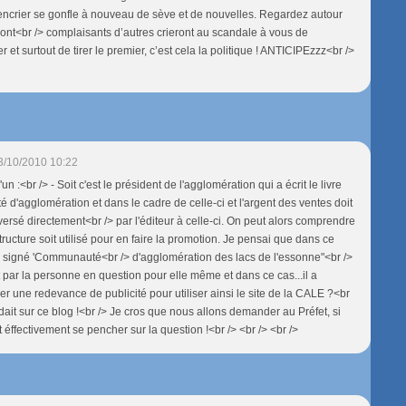
ncrier se gonfle à nouveau de sève et de nouvelles. Regardez autour
ront<br /> complaisants d’autres crieront au scandale à vous de
r et surtout de tirer le premier, c’est cela la politique ! ANTICIPEzzz<br />
3/10/2010 10:22
n :<br /> - Soit c'est le président de l'agglomération qui a écrit le livre
 d'agglomération et dans le cadre de celle-ci et l'argent des ventes doit
versé directement<br /> par l'éditeur à celle-ci. On peut alors comprendre
structure soit utilisé pour en faire la promotion. Je pensai que dans ce
été signé 'Communauté<br /> d'agglomération des lacs de l'essonne"<br />
crit par la personne en question pour elle même et dans ce cas...il a
er une redevance de publicité pour utiliser ainsi le site de la CALE ?<br
ndait sur ce blog !<br /> Je cros que nous allons demander au Préfet, si
éffectivement se pencher sur la question !<br /> <br /> <br />