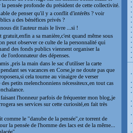
 la pensée profonde du président de cette collectivité.
able de penser qu'il y a conflit d'intérêts ? voir
blics a des bénéfices privés ?
ous dit l'auteur mais le livre ...si !
ait gratuit,enfin a sa manière,c'est quand même sous
'on peut observer ce culte de la personnalité qui
uand des fonds publics viennent organiser la
de l'ordonnateur des dépenses.
mis ,pris la main dans le sac d'utiliser la carte
 pendant ses vacances en Corse,je ne doute pas que
roposera,si cela tourne au vinaigre de verser
ce des petits melenchonniens nécessiteux,en tout cas
onchalance.
faisant l'honneur parfois de fréquenter mon blog,je
rogera ses services sur cette curiosité,en fait très
it comme le "danube de la pensée",ce torrent de
ur la pensée de l'homme des lacs est de la même...
placée"