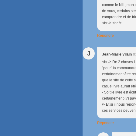
comme le NIL, mon e
de vous, certains se
comprendre et de trie
<br /> <br />
Répondre
J
Jean-Marie Vilain
0
<br /> De 2 choses L'u
"pour" la communauté
certainement être re
que le site de cette 
cas,le livre aurait 
- Soit le livre est é
certainement (?) pay
/> Et si il nous répo
ces services peuvent 
Répondre