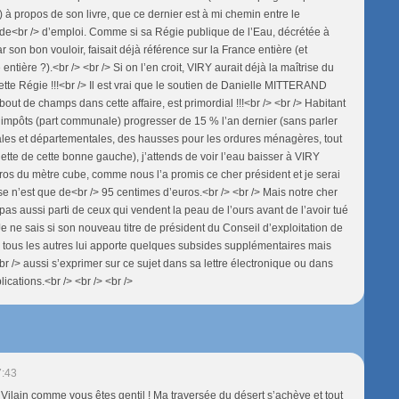
) à propos de son livre, que ce dernier est à mi chemin entre le
de<br /> d’emploi. Comme si sa Régie publique de l’Eau, décrétée à
on bon vouloir, faisait déjà référence sur la France entière (et
entière ?).<br /> <br /> Si on l’en croit, VIRY aurait déjà la maîtrise du
tte Régie !!!<br /> Il est vrai que le soutien de Danielle MITTERAND
ut bout de champs dans cette affaire, est primordial !!!<br /> <br /> Habitant
 impôts (part communale) progresser de 15 % l’an dernier (sans parler
les et départementales, des hausses pour les ordures ménagères, tout
lette de cette bonne gauche), j’attends de voir l’eau baisser à VIRY
s du mètre cube, comme nous l’a promis ce cher président et je serai
sse n’est que de<br /> 95 centimes d’euros.<br /> <br /> Mais notre cher
l pas aussi parti de ceux qui vendent la peau de l’ours avant de l’avoir tué
: Je ne sais si son nouveau titre de président du Conseil d’exploitation de
à tous les autres lui apporte quelques subsides supplémentaires mais
<br /> aussi s’exprimer sur ce sujet dans sa lettre électronique ou dans
cations.<br /> <br /> <br />
7:43
 Vilain comme vous êtes gentil ! Ma traversée du désert s’achève et tout