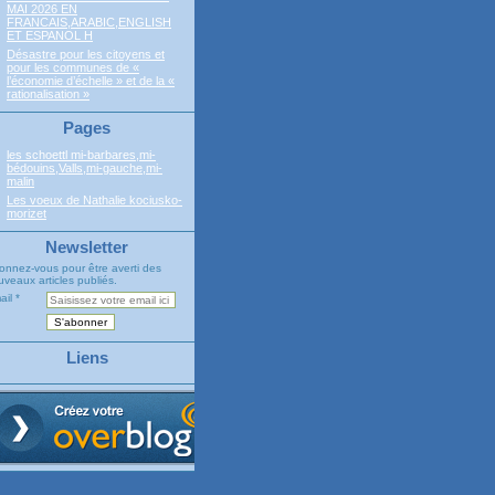
MAI 2026 EN
FRANCAIS,ARABIC,ENGLISH
ET ESPANOL H
Désastre pour les citoyens et
pour les communes de «
l’économie d’échelle » et de la «
rationalisation »
Pages
les schoettl mi-barbares,mi-
bédouins,Valls,mi-gauche,mi-
malin
Les voeux de Nathalie kociusko-
morizet
Newsletter
onnez-vous pour être averti des
veaux articles publiés.
ail
Liens