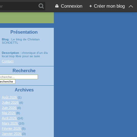
Connexion
+
Créer mon blog
Présentation
Blog
: Le blog de Christian
SCHOETTL
Description
: chronique d'un élu
local trop libre pour se taire
Contact
Recherche
Archives
Août 2026
(1)
Juillet 2026
(4)
Juin 2026
(4)
Mai 2026
(8)
Avril 2026
(14)
Mars 2026
(10)
Février 2026
(5)
Janvier 2026
(3)