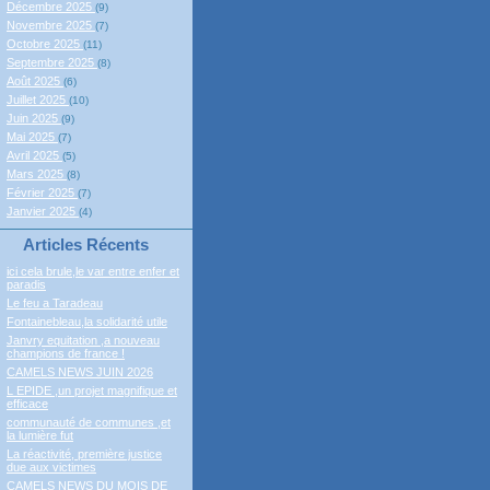
Décembre 2025
(9)
Novembre 2025
(7)
Octobre 2025
(11)
Septembre 2025
(8)
Août 2025
(6)
Juillet 2025
(10)
Juin 2025
(9)
Mai 2025
(7)
Avril 2025
(5)
Mars 2025
(8)
Février 2025
(7)
Janvier 2025
(4)
Articles Récents
ici cela brule,le var entre enfer et
paradis
Le feu a Taradeau
Fontainebleau,la solidarité utile
Janvry equitation ,a nouveau
champions de france !
CAMELS NEWS JUIN 2026
L EPIDE ,un projet magnifique et
efficace
communauté de communes ,et
la lumière fut
La réactivité, première justice
due aux victimes
CAMELS NEWS DU MOIS DE