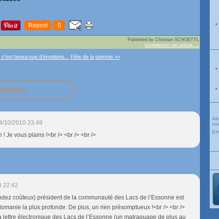
Repost
0
Published by Christian SCHOETTL
commenter cet article
…
 c'est beaucoup d'émotions...
Fête de la pomme >>
ommentaire
Ab
4/10/2010 23:49
nou
Em
! Je vous plains !<br /> <br /> <br />
0 22:42
endez coûteux) président de la communauté des Lacs de l’Essonne est
manie la plus profonde. De plus, un rien présomptueux !<br /> <br />
a lettre électronique des Lacs de l’Essonne (un matraquage de plus au