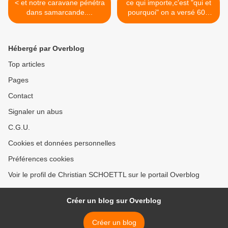
< et notre caravane pénétra
ce qui importe,c'est "qui et
dans samarcande....
pourquoi" on a versé 600
000 e a cahuzac en suisse
>
Hébergé par Overblog
Top articles
Pages
Contact
Signaler un abus
C.G.U.
Cookies et données personnelles
Préférences cookies
Voir le profil de Christian SCHOETTL sur le portail Overblog
Créer un blog sur Overblog
Créer un blog