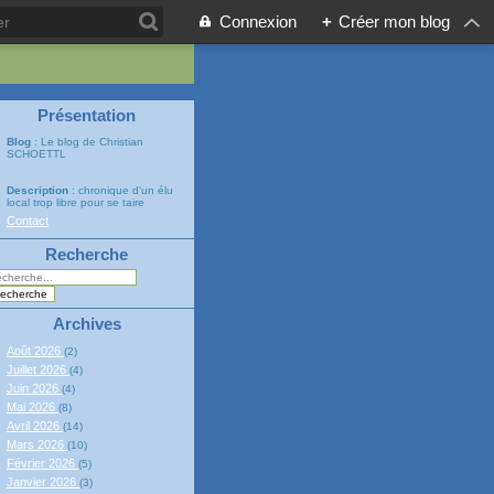
Connexion
+
Créer mon blog
Présentation
Blog
: Le blog de Christian
SCHOETTL
Description
: chronique d'un élu
local trop libre pour se taire
Contact
Recherche
Archives
Août 2026
(2)
Juillet 2026
(4)
Juin 2026
(4)
Mai 2026
(8)
Avril 2026
(14)
Mars 2026
(10)
Février 2026
(5)
Janvier 2026
(3)