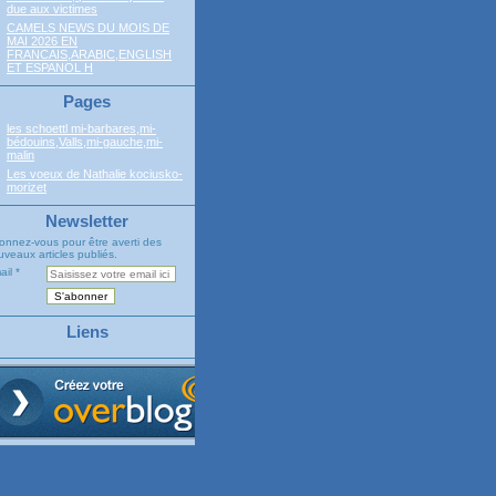
due aux victimes
CAMELS NEWS DU MOIS DE
MAI 2026 EN
FRANCAIS,ARABIC,ENGLISH
ET ESPANOL H
Pages
les schoettl mi-barbares,mi-
bédouins,Valls,mi-gauche,mi-
malin
Les voeux de Nathalie kociusko-
morizet
Newsletter
onnez-vous pour être averti des
veaux articles publiés.
ail
Liens