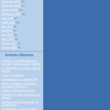
Décembre 2025
(9)
Novembre 2025
(7)
Octobre 2025
(11)
Septembre 2025
(8)
Août 2025
(6)
Juillet 2025
(10)
Juin 2025
(9)
Mai 2025
(7)
Avril 2025
(5)
Mars 2025
(8)
Février 2025
(7)
Janvier 2025
(4)
Articles Récents
CAMELS ' S NEWS juillet 2026
francais ,english ,arabic ,spanish
ici cela brule,le var entre enfer et
paradis
Le feu a Taradeau
Fontainebleau,la solidarité utile
Janvry equitation ,a nouveau
champions de france !
CAMELS NEWS JUIN 2026
L EPIDE ,un projet magnifique et
efficace
communauté de communes ,et
la lumière fut
La réactivité, première justice