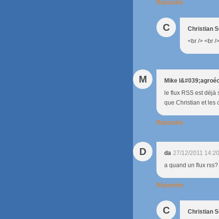
Répondre
C
Christian
<br /> <br /
M
Mike l&#039;agroéc
le flux RSS est déjà 
que Christian et les
Répondre
D
da
27/12/2011 14:2
a quand un flux rss?
Répondre
C
Christian