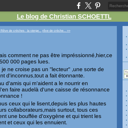
Le blog de Christian SCHOETTL
 Rêve de crèches : la vierge...
rêve de crèche... >>
ais comment ne pas être impréssionné,hier,ce
 500 000 pages lues.
je ne croise pas un "lecteur" ,une sorte de
 d'inconnus,tout a fait étonnante.
au d'amis qui m'aident a le nourrir en
d'en faire audelà d'une caisse de résonnance
onnance !
us ceux qui le lisent,depuis les plus hautes
urs collaborateurs,mais surtout, tous ces
ent une bouffée d'oxygène et qui trient les
sent et ceux qui les ennuient.