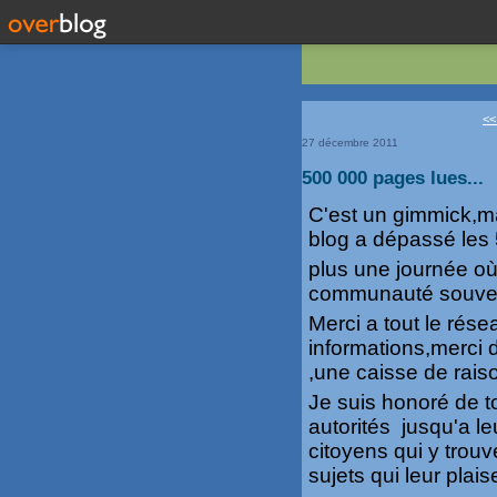
<<
27 décembre 2011
500 000 pages lues...
C'est un gimmick,m
blog a dépassé les
plus une journée où 
communauté souvent
Merci a tout le rése
informations,merci 
,une caisse de rais
Je suis honoré de to
autorités jusqu'a le
citoyens qui y trouv
sujets qui leur plai