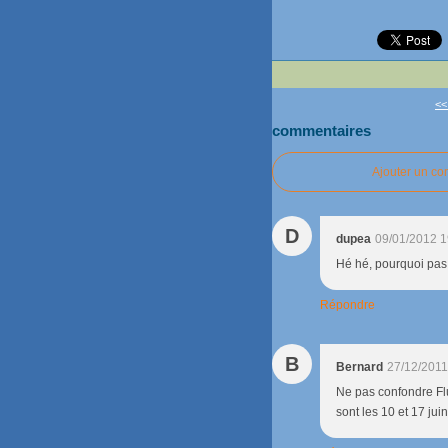
<<
commentaires
Ajouter un c
D
dupea
09/01/2012 1
Hé hé, pourquoi pas.
Répondre
B
Bernard
27/12/2011
Ne pas confondre Flu
sont les 10 et 17 juin