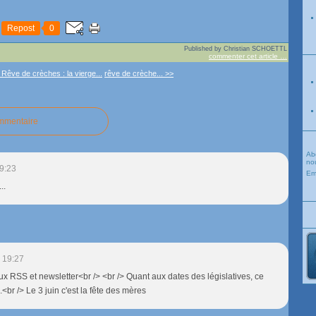
Repost
0
Published by Christian SCHOETTL
commenter cet article
…
 Rêve de crèches : la vierge...
rêve de crèche... >>
ommentaire
Ab
nou
9:23
Em
..
 19:27
x RSS et newsletter<br /> <br /> Quant aux dates des législatives, ce
.<br /> Le 3 juin c'est la fête des mères