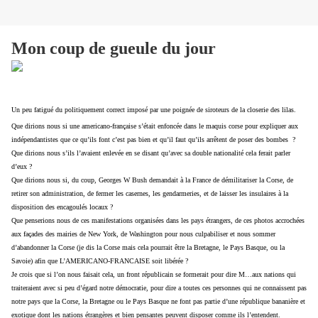
Mon coup de gueule du jour
Un peu fatigué du politiquement correct imposé par une poignée de siroteurs de la closerie des lilas.
Que dirions nous si une americano-française s’était enfoncée dans le maquis corse pour expliquer aux
indépendantistes que ce qu’ils font c’est pas bien et qu’il faut qu’ils arrêtent de poser des bombes ?
Que dirions nous s’ils l’avaient enlevée en se disant qu’avec sa double nationalité cela ferait parler
d’eux ?
Que dirions nous si, du coup, Georges W Bush demandait à la France de démilitariser la Corse, de
retirer son administration, de fermer les casernes, les gendarmeries, et de laisser les insulaires à la
disposition des encagoulés locaux ?
Que penserions nous de ces manifestations organisées dans les pays étrangers, de ces photos accrochées
aux façades des mairies de New York, de Washington pour nous culpabiliser et nous sommer
d’abandonner la Corse (je dis la Corse mais cela pourrait être la Bretagne, le Pays Basque, ou la
Savoie) afin que L’AMERICANO-FRANCAISE soit libérée ?
Je crois que si l’on nous faisait cela, un front républicain se formerait pour dire M…aux nations qui
traiteraient avec si peu d’égard notre démocratie, pour dire a toutes ces personnes qui ne connaissent pas
notre pays que la Corse, la Bretagne ou le Pays Basque ne font pas partie d’une république bananière et
exotique dont les nations étrangères et bien pensantes peuvent disposer comme ils l’entendent.