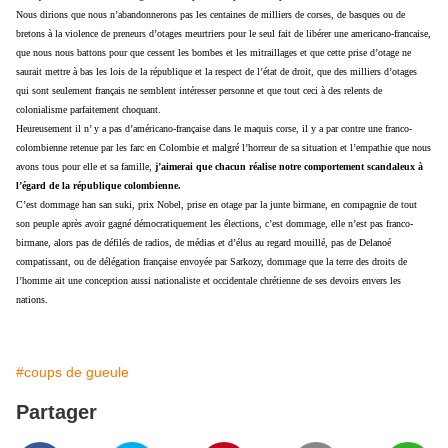
Nous dirions que nous n’abandonnerons pas les centaines de milliers de corses, de basques ou de
bretons à la violence de preneurs d’otages meurtriers pour le seul fait de libérer une americano-francaise,
que nous nous battons pour que cessent les bombes et les mitraillages et que cette prise d’otage ne
saurait mettre à bas les lois de la république et la respect de l’état de droit, que des milliers d’otages
qui sont seulement français ne semblent intéresser personne et que tout ceci à des relents de
colonialisme parfaitement choquant.
Heureusement il n’ y a pas d’américano-française dans le maquis corse, il y a par contre une franco-
colombienne retenue par les farc en Colombie et malgré l’horreur de sa situation et l’empathie que nous
avons tous pour elle et sa famille,
j’aimerai que chacun réalise notre comportement scandaleux à
l’égard de la république colombienne.
C’est dommage han san suki, prix Nobel, prise en otage par la junte birmane, en compagnie de tout
son peuple après avoir gagné démocratiquement les élections, c’est dommage, elle n’est pas franco-
birmane, alors pas de défilés de radios, de médias et d’élus au regard mouillé, pas de Delanoé
compatissant, ou de délégation française envoyée par Sarkozy, dommage que la terre des droits de
l’homme ait une conception aussi nationaliste et occidentale chrétienne de ses devoirs envers les
nations.
#coups de gueule
Partager