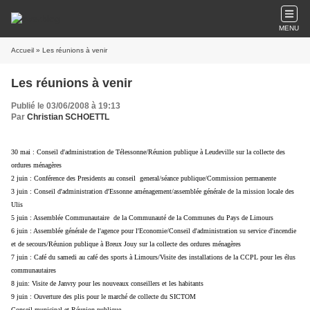
MENU
Accueil
» Les réunions à venir
Les réunions à venir
Publié le 03/06/2008 à 19:13
Par
Christian SCHOETTL
30 mai : Conseil d'administration de Télessonne/Réunion publique à Leudeville sur la collecte des
ordures ménagères
2 juin : Conférence des Presidents au conseil general/séance publique/Commission permanente
3 juin : Conseil d'administration d'Essonne aménagement/assemblée générale de la mission locale des
Ulis
5 juin : Assemblée Communautaire de la Communauté de la Communes du Pays de Limours
6 juin : Assemblée générale de l'agence pour l'Economie/Conseil d'administration su service d'incendie
et de secours/Réunion publique à Breux Jouy sur la collecte des ordures ménagères
7 juin : Café du samedi au café des sports à Limours/Visite des installations de la CCPL pour les élus
communautaires
8 juin: Visite de Janvry pour les nouveaux conseillers et les habitants
9 juin : Ouverture des plis pour le marché de collecte du SICTOM
Conseil municipal et Réunion publique