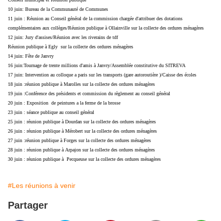
10 juin: Bureau de la Communauté de Communes
11 juin : Réunion au Conseil général de la commission chargée d'attribuer des dotations
complémentaires aux collèges/Réunion publique à Ollainville sur la collecte des ordures ménagères
12 juin: Jury d'assises/Réunion avec les riverains de tdf
Réunion publique à Egly sur la collecte des ordures ménagères
14 juin: Fête de Janvry
16 juin:Tournage de trente millions d'amis à Janvry/Assemblée constitutive du SITREVA
17 juin: Intervention au colloque a paris sur les transports (gare autoroutière )/Caisse des écoles
18 juin :réunion publique à Marolles sur la collecte des ordures ménagères
19 juin :Conférence des présidents et commission du règlement au conseil général
20 juin : Exposition de peintures a la ferme de la brosse
23 juin : séance publique au conseil général
25 juin : réunion publique à Dourdan sur la collecte des ordures ménagères
26 juin : réunion publique à Mérobert sur la collecte des ordures ménagères
27 juin :réunion publique à Forges sur la collecte des ordures ménagères
28 juin : réunion publique à Arpajon sur la collecte des ordures ménagères
30 juin : réunion publique à Pecqueuse sur la collecte des ordures ménagères
#Les réunions à venir
Partager