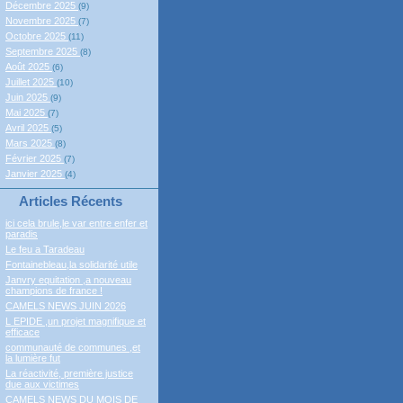
Décembre 2025
(9)
Novembre 2025
(7)
Octobre 2025
(11)
Septembre 2025
(8)
Août 2025
(6)
Juillet 2025
(10)
Juin 2025
(9)
Mai 2025
(7)
Avril 2025
(5)
Mars 2025
(8)
Février 2025
(7)
Janvier 2025
(4)
Articles Récents
ici cela brule,le var entre enfer et
paradis
Le feu a Taradeau
Fontainebleau,la solidarité utile
Janvry equitation ,a nouveau
champions de france !
CAMELS NEWS JUIN 2026
L EPIDE ,un projet magnifique et
efficace
communauté de communes ,et
la lumière fut
La réactivité, première justice
due aux victimes
CAMELS NEWS DU MOIS DE