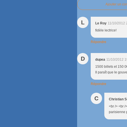
Ajouter un c
L
Le Roy
11/10/2012 
fidèle lectrice!
Répondre
D
dupea
11/10/2012 1
1500 billets et 150 0
Il paraît que le gou
Répondre
C
Christian
<br /> <br /
parisienne p