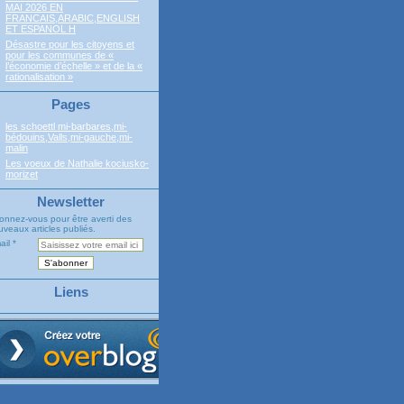
MAI 2026 EN
FRANCAIS,ARABIC,ENGLISH
ET ESPANOL H
Désastre pour les citoyens et
pour les communes de «
l’économie d’échelle » et de la «
rationalisation »
Pages
les schoettl mi-barbares,mi-
bédouins,Valls,mi-gauche,mi-
malin
Les voeux de Nathalie kociusko-
morizet
Newsletter
onnez-vous pour être averti des
veaux articles publiés.
ail
Liens