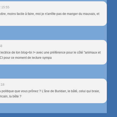
2 15:55
 dire, moins facile à faire, moi je n'arrête pas de manger du mauvais, et
58
e lectrice de ton blog<br /> avec une préférence pour le côté "animaux et
CI pour ce moment de lecture sympa
:18
a politique que vous prônez ? L'âne de Buridan, le bâté, celui qui braie,
ricain, la bête ?