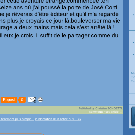
nuer cette aventure étrange,commencée ,en
seize ans où j'ai poussé la porte de José Corti
e je rêverais d'être éditeur et qu'il m'a regardé
s plus,je croyais ce jour là,bouleverser ma vie
age a deux mains,mais cela s'est arrêté là !
leux,je crois, il suffit de le partager comme du
Ab
nou
Em
Repost
0
Published by Christian SCHOETTL
commenter cet article
…
 tellement plus simple...
la plantation d'un arbre aux... >>