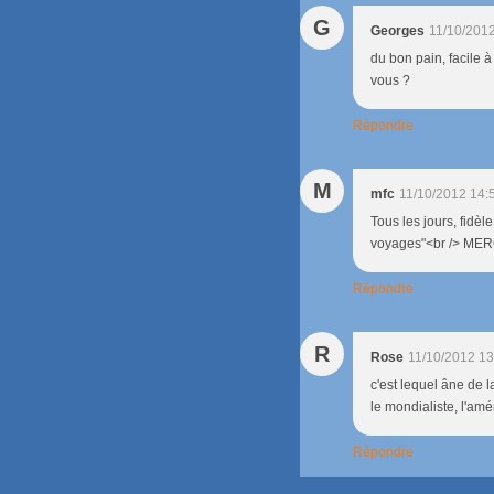
G
Georges
11/10/201
du bon pain, facile à
vous ?
Répondre
M
mfc
11/10/2012 14:
Tous les jours, fidèl
voyages"<br /> MER
Répondre
R
Rose
11/10/2012 13
c'est lequel âne de l
le mondialiste, l'amé
Répondre