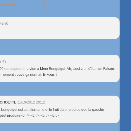
ommentaire
23:05
9:49
00 euros pour un avion à Mme Benguigui. Ah, c'est vrai, c'était un Falcon.
vernement trouve ça normal. Et vous ?
 SCHOETTL
11/10/2012 20:12
> benguigui est consternante et le fruit du pire de ce que la gauche
eut produire<br /> <br /> <br /> <br />