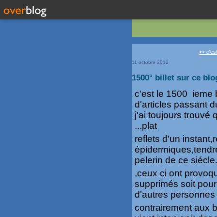
<< c'est
11 octobre 2012
1500° billet sur ce blo
c'est le 1500 ieme 
d'articles passant d
j'ai toujours trouvé 
...plat
reflets d'un instant
épidermiques,tendr
pelerin de ce siécle
,ceux ci ont provo
supprimés soit pour 
d'autres personnes 
contrairement aux b