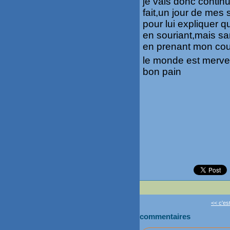
je vais donc conti
fait,un jour de mes 
pour lui expliquer qu
en souriant,mais san
en prenant mon cour
le monde est merveil
bon pain
<< c'est
commentaires