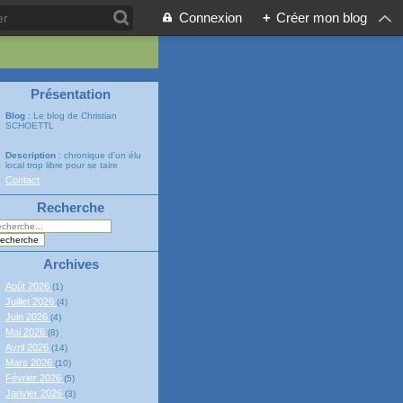
Connexion
+
Créer mon blog
Présentation
Blog
: Le blog de Christian
SCHOETTL
Description
: chronique d'un élu
local trop libre pour se taire
Contact
Recherche
Archives
Août 2026
(1)
Juillet 2026
(4)
Juin 2026
(4)
Mai 2026
(8)
Avril 2026
(14)
Mars 2026
(10)
Février 2026
(5)
Janvier 2026
(3)