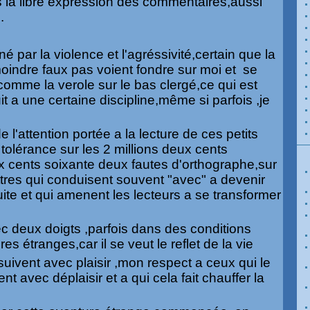
ns la libre expression des commentaires,aussi
.
é par la violence et l'agréssivité,certain que la
moindre faux pas voient fondre sur moi et se
comme la verole sur le bas clergé,ce qui est
uit a une certaine discipline,même si parfois ,je
e l'attention portée a la lecture de ces petits
e tolérance sur les 2 millions deux cents
x cents soixante deux fautes d'orthographe,sur
ettres qui conduisent souvent "avec" a devenir
uite et qui amenent les lecteurs a se transformer
ec deux doigts ,parfois dans des conditions
s étranges,car il se veut le reflet de la vie
suivent avec plaisir ,mon respect a ceux qui le
nt avec déplaisir et a qui cela fait chauffer la