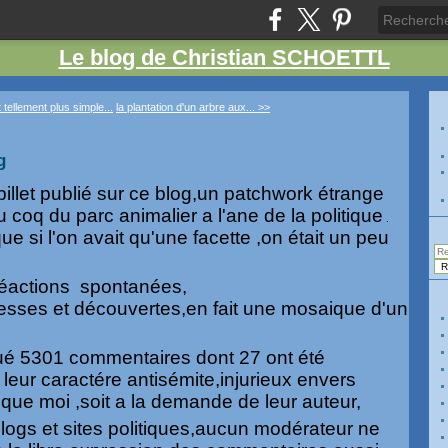
Le blog de Christian SCHOETTL
 tellement plus simple...
la plantation d'un arbre aux... >>
g
billet publié sur ce blog,un patchwork étrange
u coq du parc animalier a l'ane de la politique
.
que si l'on avait qu'une facette ,on était un peu
,réactions spontanées,
esses et découvertes,en fait une mosaique d'un
.
qué 5301 commentaires dont 27 ont été
leur caractére antisémite,injurieux envers
que moi ,soit a la demande de leur auteur,
logs et sites politiques,aucun modérateur ne