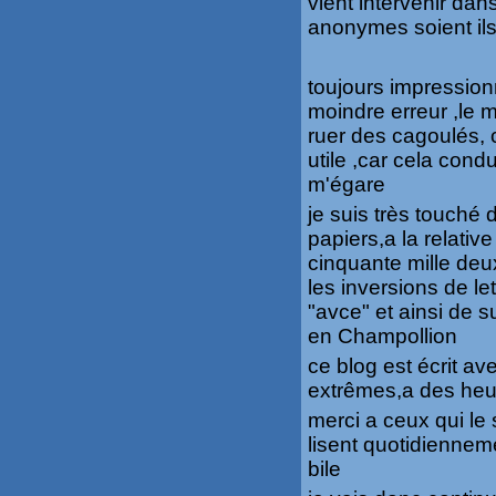
vient intervenir da
anonymes soient ils
toujours impressionn
moindre erreur ,le 
ruer des cagoulés, 
utile ,car cela cond
m'égare
je suis très touché d
papiers,a la relativ
cinquante mille deu
les inversions de l
"avce" et ainsi de s
en Champollion
ce blog est écrit av
extrêmes,a des heure
merci a ceux qui le 
lisent quotidienneme
bile