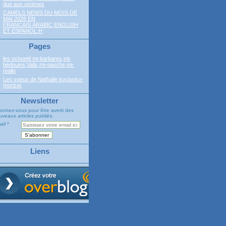
due aux victimes
CAMELS NEWS DU MOIS DE
MAI 2026 EN
FRANCAIS,ARABIC,ENGLISH
ET ESPANOL H
Pages
les schoettl mi-barbares,mi-
bédouins,Valls,mi-gauche,mi-
malin
Les voeux de Nathalie kociusko-
morizet
Newsletter
onnez-vous pour être averti des
veaux articles publiés.
ail
Liens