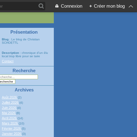
Connexion
+
Créer mon blog
Présentation
Blog
: Le blog de Christian
SCHOETTL
Description
: chronique d'un élu
local trop libre pour se taire
Contact
Recherche
Archives
Août 2026
(2)
Juillet 2026
(4)
Juin 2026
(4)
Mai 2026
(8)
Avril 2026
(14)
Mars 2026
(10)
Février 2026
(5)
Janvier 2026
(3)