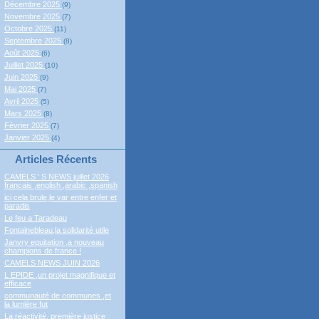
Décembre 2025
(9)
Novembre 2025
(7)
Octobre 2025
(11)
Septembre 2025
(8)
Août 2025
(6)
Juillet 2025
(10)
Juin 2025
(9)
Mai 2025
(7)
Avril 2025
(5)
Mars 2025
(8)
Février 2025
(7)
Janvier 2025
(4)
Articles Récents
CAMELS ' S NEWS juillet 2026
francais ,english ,arabic ,spanish
ici cela brule,le var entre enfer et
paradis
Le feu a Taradeau
Fontainebleau,la solidarité utile
Janvry equitation ,a nouveau
champions de france !
CAMELS NEWS JUIN 2026
L EPIDE ,un projet magnifique et
efficace
communauté de communes ,et
la lumière fut
La réactivité, première justice