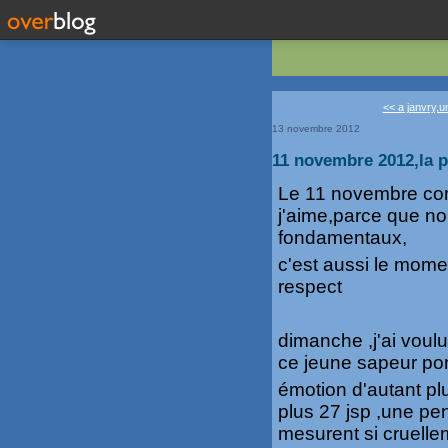
<< a janvry,un
13 novembre 2012
11 novembre 2012,la pa
Le 11 novembre com
j'aime,parce que n
fondamentaux,
c'est aussi le mome
respect
dimanche ,j'ai voul
ce jeune sapeur po
émotion d'autant pl
plus 27 jsp ,une pen
mesurent si cruelle