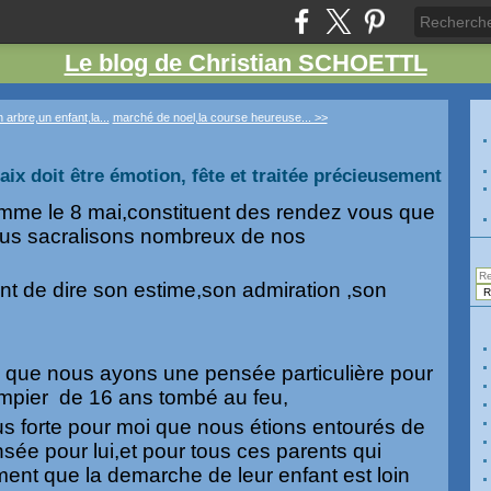
Le blog de Christian SCHOETTL
 arbre,un enfant,la...
marché de noel,la course heureuse... >>
ix doit être émotion, fête et traitée précieusement
me le 8 mai,constituent des rendez vous que
ous sacralisons nombreux de nos
nt de dire son estime,son admiration ,son
u que nous ayons une pensée particulière pour
mpier de 16 ans tombé au feu,
us forte pour moi que nous étions entourés de
sée pour lui,et pour tous ces parents qui
ment que la demarche de leur enfant est loin