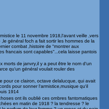
mistice le 11 novembre 1918,l'avant veille ,vers
le général foch a fait sortir les hommes de la
rnier combat ,histoire de "montrer aux
s francais sont capables"...cela laisse pantois
 morts de janvry,il y a peut être le nom d'un
rce qu'un général voulait rouler des
e pour ce clairon, octave delalucque, qui avait
ords pour sonner l'armistice,musique qu'il
puis 1914
choses ont ils oublié ces ombres fantomatiques
nchées en matin de 1918 ? la tendresse ? le
? le parfum de leur femme ? un repas et du pain