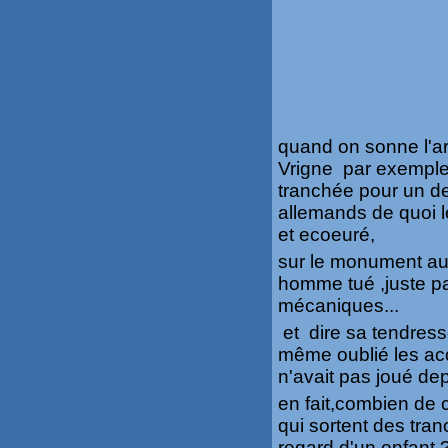
quand on sonne l'ar
Vrigne par exemple ,
tranchée pour un de
allemands de quoi le
et ecoeuré,
sur le monument aux
homme tué ,juste pa
mécaniques...
et dire sa tendress
même oublié les acc
n'avait pas joué de
en fait,combien de 
qui sortent des tra
regard d'un enfant 