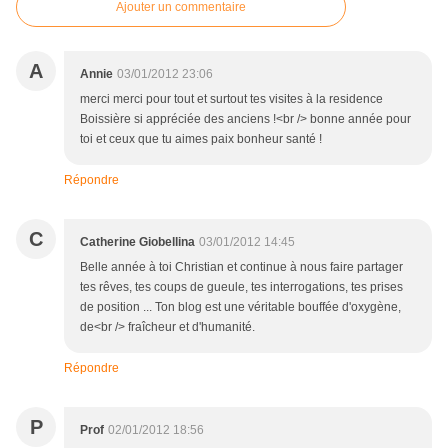
Ajouter un commentaire
A
Annie
03/01/2012 23:06
merci merci pour tout et surtout tes visites à la residence
Boissière si appréciée des anciens !<br /> bonne année pour
toi et ceux que tu aimes paix bonheur santé !
Répondre
C
Catherine Giobellina
03/01/2012 14:45
Belle année à toi Christian et continue à nous faire partager
tes rêves, tes coups de gueule, tes interrogations, tes prises
de position ... Ton blog est une véritable bouffée d'oxygène,
de<br /> fraîcheur et d'humanité.
Répondre
P
Prof
02/01/2012 18:56