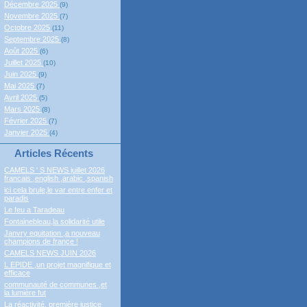
Décembre 2025
(9)
Novembre 2025
(7)
Octobre 2025
(11)
Septembre 2025
(8)
Août 2025
(6)
Juillet 2025
(10)
Juin 2025
(9)
Mai 2025
(7)
Avril 2025
(5)
Mars 2025
(8)
Février 2025
(7)
Janvier 2025
(4)
Articles Récents
CAMELS ' S NEWS juillet 2026
francais ,english ,arabic ,spanish
ici cela brule,le var entre enfer et
paradis
Le feu a Taradeau
Fontainebleau,la solidarité utile
Janvry equitation ,a nouveau
champions de france !
CAMELS NEWS JUIN 2026
L EPIDE ,un projet magnifique et
efficace
communauté de communes ,et
la lumière fut
La réactivité, première justice