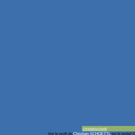
christianschoettl
Christian SCHOETTL
Voir le profil de
sur le portail 