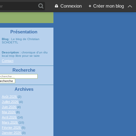
Connexion
+
Créer mon blog
Présentation
Blog
: Le blog de Christian
SCHOETTL
Description
: chronique d'un élu
local trop libre pour se taire
Contact
Recherche
Archives
Août 2026
(2)
Juillet 2026
(4)
Juin 2026
(4)
Mai 2026
(8)
Avril 2026
(14)
Mars 2026
(10)
Février 2026
(5)
Janvier 2026
(3)