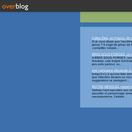
Celine Dion, en France ,de r
Si je vous disais que l’ancêtr
janvry ? Il s’agit de jehan de
,conseiller, notaire...
BRIIS SOUS FORGES ,un scru
A BRIIS SOUS FORGES, une éle
résultats, cela inspire forcé
peu près partout, vu...
une campagne électorale a l'
lorsqu'il n'y a qu'une liste
que l'élection devient un no
suggestions se partagent...
NOTRE MENSUEL camel 
Safwan,l'ami saoudien aux mil
saoudite et personnage remarq
mauretanienne ,l'arbitre...