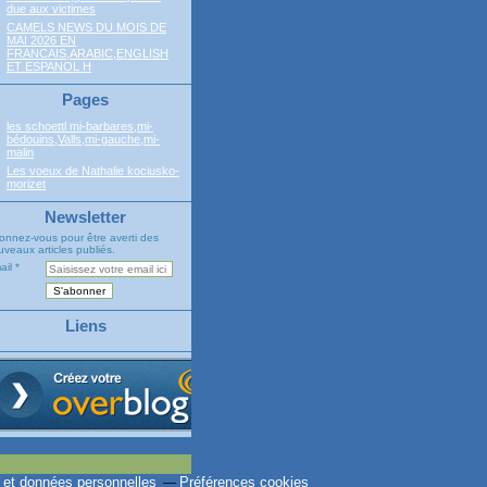
due aux victimes
CAMELS NEWS DU MOIS DE
MAI 2026 EN
FRANCAIS,ARABIC,ENGLISH
ET ESPANOL H
Pages
les schoettl mi-barbares,mi-
bédouins,Valls,mi-gauche,mi-
malin
Les voeux de Nathalie kociusko-
morizet
Newsletter
onnez-vous pour être averti des
veaux articles publiés.
ail
Liens
 et données personnelles
Préférences cookies