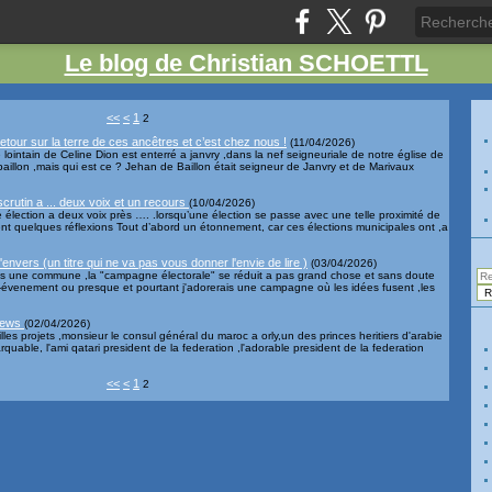
Le blog de Christian SCHOETTL
<<
<
1
2
etour sur la terre de ces ancêtres et c’est chez nous !
(
11/04/2026
)
e lointain de Celine Dion est enterré a janvry ,dans la nef seigneuriale de notre église de
 baillon ,mais qui est ce ? Jehan de Baillon était seigneur de Janvry et de Marivaux
tin a ... deux voix et un recours
(
10/04/2026
)
ction a deux voix près …. .lorsqu’une élection se passe avec une telle proximité de
ment quelques réflexions Tout d’abord un étonnement, car ces élections municipales ont ,a
envers (un titre qui ne va pas vous donner l'envie de lire )
(
03/04/2026
)
 dans une commune ,la "campagne électorale" se réduit a pas grand chose et sans doute
n-évenement ou presque et pourtant j'adorerais une campagne où les idées fusent ,les
news
(
02/04/2026
)
les projets ,monsieur le consul général du maroc a orly,un des princes heritiers d'arabie
uable, l'ami qatari president de la federation ,l'adorable president de la federation
<<
<
1
2