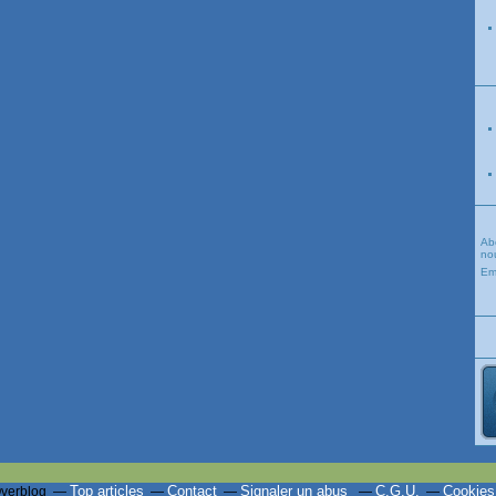
Ab
nou
Em
Top articles
Contact
Signaler un abus
C.G.U.
Cookies
Overblog