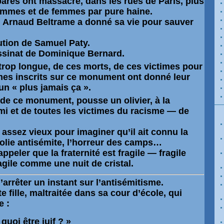
ares ont massacré, dans les rues de Paris, plus
ommes et de femmes par pure haine.
l Arnaud Beltrame a donné sa vie pour sauver
ution de Samuel Paty.
ssinat de Dominique Bernard.
 trop longue, de ces morts, de ces victimes pour
mes inscrits sur ce monument ont donné leur
’un
« plus jamais ça »
.
d de ce monument, pousse un
olivier
, à la
mi
et de toutes les victimes du racisme — de
 assez vieux pour imaginer qu’il ait connu la
 folie antisémite, l’horreur des camps…
appeler que la fraternité est fragile — fragile
fragile comme
une nuit de cristal
.
arrêter un instant sur
l’antisémitisme
.
e fille, maltraitée dans sa cour d’école, qui
e :
quoi être juif ? »