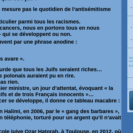
ne mesure pas le quotidien de
l’antisémitisme
iculier parmi tous les racismes.
 cancers, nous en portons tous en nous
 qui se développent ou non.
ent par une phrase anodine :
es avare ».
Ab
nou
Em
surde que tous les Juifs seraient riches…
s
polonais auraient pu en rire.
as rien.
er ministre, un jour d’attentat, évoquant « la
uifs et de trois Français innocents »…
cer se développe, il donne ce tableau macabre :
an Halimi
, en 2006, par le « gang des barbares »,
n téléphonie, torturé pour un argent qu’il n’avait
école juive
Ozar Hatorah
, à Toulouse, en 2012, où