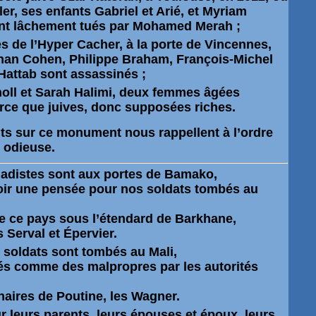
r, ses enfants Gabriel et Arié, et Myriam
t lâchement tués par Mohamed Merah ;
s de l’
Hyper Cacher
, à la porte de Vincennes,
han Cohen, Philippe Braham, François-Michel
Hattab sont assassinés ;
oll
et
Sarah Halimi
, deux femmes âgées
ce que juives, donc supposées riches.
its sur ce monument nous rappellent à l’ordre
e odieuse.
ihadistes sont aux portes de Bamako,
oir une pensée pour nos soldats tombés au
e ce pays sous l’étendard de
Barkhane
,
ns
Serval
et
Épervier
.
 soldats sont tombés au Mali,
és comme des malpropres par les autorités
naires de Poutine, les
Wagner
.
r leurs parents, leurs épouses et époux, leurs