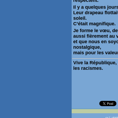
respectent.
Il y a quelques jours
Leur drapeau flottai
soleil.
C’était magnifique.
Je forme le vœu, d
aussi fièrement au 
et que nous en soyo
nostalgique,
mais pour les
valeu
Vive la République, 
les racismes.
<< L utopi