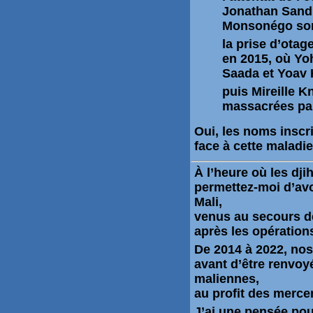
Jonathan Sandle
Monsonégo son
la prise d’otage
en 2015, où Yo
Saada et Yoav 
puis
Mireille Kn
massacrées par
Oui, les noms inscr
face à cette maladi
À l’heure où les dj
permettez-moi d’av
Mali,
venus au secours d
après les opératio
De 2014 à 2022, nos
avant d’être renvoy
maliennes,
au profit des merce
J’ai une pensée pou