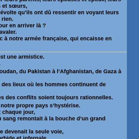
s et sœurs,
 révolte qu’ils ont dû ressentir en voyant leurs
 rien
.
r en arriver là ?
avaler.
c à notre
armée française
, qui encaisse en
est une
armistice
.
.
Soudan, du Pakistan à l’Afghanistan, de Gaza à
e des lieux où les hommes continuent de
s des conflits soient toujours rationnelles.
 notre propre pays s’hystérise.
nt chaque jour,
 sang remontait à la bouche d’un grand
e devenait la seule voie,
rbide et infernale.