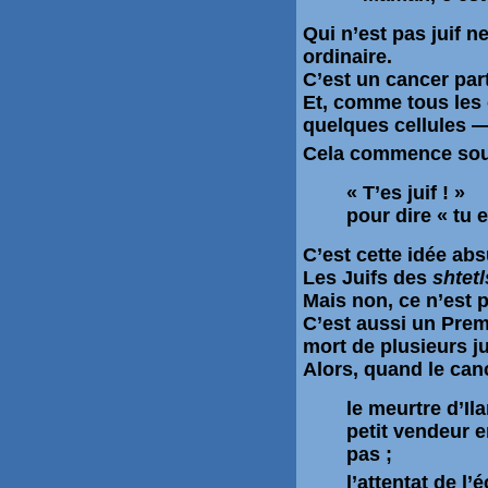
Qui n’est pas juif 
ordinaire
.
C’est un cancer part
Et, comme tous les
quelques cellules —
Cela commence souv
« T’es juif ! »
pour dire « tu 
C’est cette idée ab
Les Juifs des
shtetl
Mais non, ce n’est p
C’est aussi un Premi
mort de plusieurs j
Alors, quand le can
le meurtre d’
Il
petit vendeur e
pas ;
l’attentat de l’