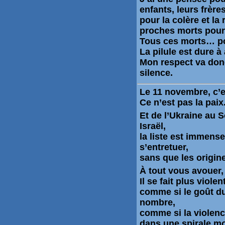
enfants, leurs frère
pour la colère et la
proches morts
pour
Tous ces morts… pou
La pilule est dure à 
Mon respect va don
silence.
Le
11 novembre
, c’
Ce n’est pas la paix
Et de l’Ukraine au 
Israël,
la liste est immens
s’entretuer,
sans que les origine
À tout vous avouer,
Il se fait plus viole
comme si le goût du
nombre,
comme si la violenc
dans une spirale mo