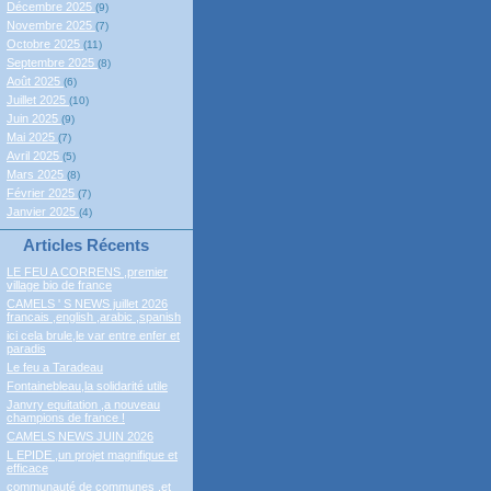
Décembre 2025
(9)
Novembre 2025
(7)
Octobre 2025
(11)
Septembre 2025
(8)
Août 2025
(6)
Juillet 2025
(10)
Juin 2025
(9)
Mai 2025
(7)
Avril 2025
(5)
Mars 2025
(8)
Février 2025
(7)
Janvier 2025
(4)
Articles Récents
LE FEU A CORRENS ,premier
village bio de france
CAMELS ' S NEWS juillet 2026
francais ,english ,arabic ,spanish
ici cela brule,le var entre enfer et
paradis
Le feu a Taradeau
Fontainebleau,la solidarité utile
Janvry equitation ,a nouveau
champions de france !
CAMELS NEWS JUIN 2026
L EPIDE ,un projet magnifique et
efficace
communauté de communes ,et