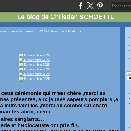
Le blog de Christian SCHOETTL
e de croire a un chemin...
ESMARA ,le jour de la finale... >>
cette cérémonie qui m'est chère ,merci au
nes présentes, aux jeunes sapeurs pompiers ,a
 a leurs familles ,merci au colonel Guichard
a manifestation, merci
aires sanglants…
rie et l’Holocauste ont pris fin.