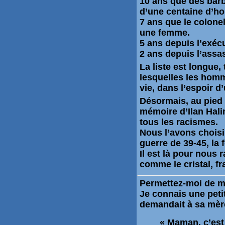
10 ans que des barb
d’une centaine d’h
7 ans que le colone
une femme.
5 ans depuis l’exéc
2 ans depuis l’assa
La liste est longue,
lesquelles les hom
vie, dans l’espoir d
Désormais, au pie
mémoire d’
Ilan Hali
tous les racismes
.
Nous l’avons choisi
guerre de 39-45, la
Il est là pour nous r
comme le cristal, 
Permettez-moi de m’
Je connais une petit
demandait à sa mèr
« Maman, c’est 