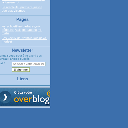
la lumière fut
La réactivité, première justice
due aux victimes
Pages
les schoettl mi-barbares,mi-
bédouins,Valls,mi-gauche,mi-
malin
Les voeux de Nathalie kociusko-
morizet
Newsletter
onnez-vous pour être averti des
veaux articles publiés.
ail
Liens