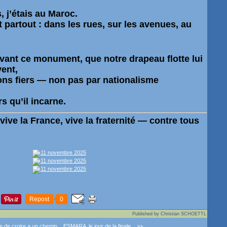
, j’étais au
Maroc
.
t partout : dans les rues, sur les avenues, au
evant ce monument, que
notre drapeau
flotte lui
vent,
ns fiers — non pas par nationalisme
rs qu’il incarne
.
vive la France, vive la fraternité — contre tous
Repost
0
Published by Christian SCHOETTL
e de croire a un chemin...
ESMARA ,le jour de la finale... >>