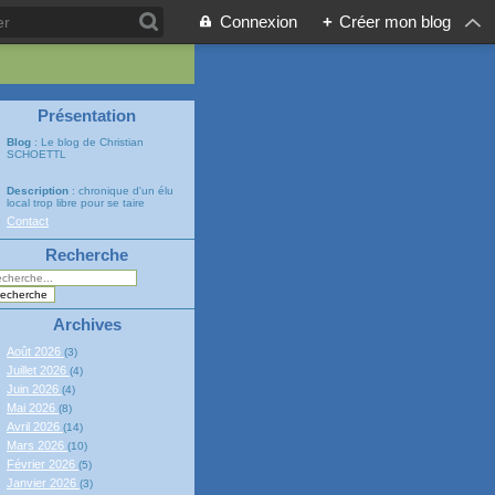
Connexion
+
Créer mon blog
Présentation
Blog
: Le blog de Christian
SCHOETTL
Description
: chronique d'un élu
local trop libre pour se taire
Contact
Recherche
Archives
Août 2026
(3)
Juillet 2026
(4)
Juin 2026
(4)
Mai 2026
(8)
Avril 2026
(14)
Mars 2026
(10)
Février 2026
(5)
Janvier 2026
(3)