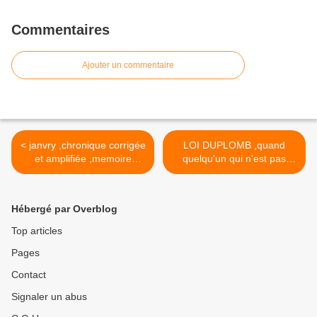
Commentaires
Ajouter un commentaire
< janvry ,chronique corrigée
LOI DUPLOMB ,quand
et amplifiée ,memoire
quelqu'un qui n'est pas
personnelle tres subjective
agriculteur ni lobbyiste
d'une passion
donne son avis >
Hébergé par Overblog
Top articles
Pages
Contact
Signaler un abus