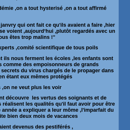
démie ,on a tout hysterisé ,on a tout affirmé
anvry qui ont fait ce qu'ils avaient a faire ,hier
se voient ,
aujourd’hui
,
plutôt
regardés avec un
ous êtes trop malins !"
xperts ,comité scientifique de tous poils
 ils nous ferment les écoles ,les enfants sont
s comme des empoisonneurs de grands
 secrets du virus chargés de le propager dans
n en étant eux mêmes protégés
,on ne veut plus les voir
nt découvre les vertus des soignants et de
s réalisent les qualités qu'il faut avoir pour être
e année a expliquer a leur môme ,l'imparfait du
rite bien deux mois de vacances
aient devenus des pestiférés ,