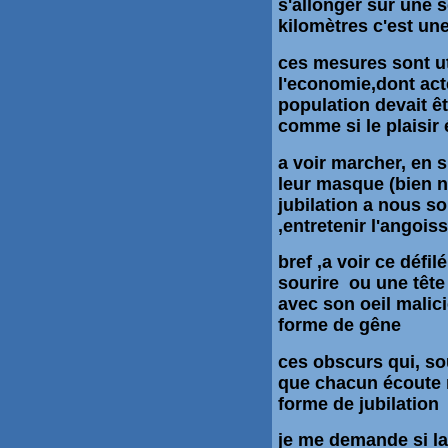
s'allonger sur une s
kilomètres
c'est une
ces mesures sont uti
l'economie,dont act
population devait êt
comme si le plaisir
a voir marcher, en s
leur masque (bien né
jubilation a nous so
,entretenir l'angoi
bref ,a voir ce
défilé
sourire ou une tête
avec son oeil malic
forme de gêne
ces obscurs qui, s
que chacun écoute 
forme de jubilation
je me demande si la