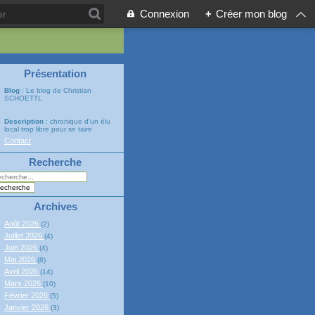
Connexion
+
Créer mon blog
Présentation
Blog
: Le blog de Christian
SCHOETTL
Description
: chronique d'un élu
local trop libre pour se taire
Contact
Recherche
Archives
Août 2026
(2)
Juillet 2026
(4)
Juin 2026
(4)
Mai 2026
(8)
Avril 2026
(14)
Mars 2026
(10)
Février 2026
(5)
Janvier 2026
(3)