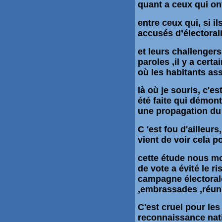
quant a ceux qui ont
entre ceux qui, si i
accusés d’électoral
et leurs challengers
paroles ,il y a cert
où les habitants ass
là où je souris, c'e
été faite qui démon
une propagation du v
C 'est fou d'ailleur
vient de voir cela p
cette étude nous mo
de vote a évité le r
campagne électorale
,embrassades ,réuni
C'est cruel pour les 
reconnaissance nati