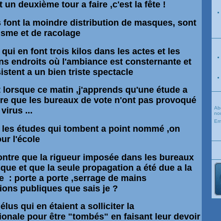
 un deuxième tour a faire ,c'est la fête !
ls font la moindre distribution de masques, sont
isme et de racolage
 qui en font trois kilos dans les actes et les
ains endroits où l'ambiance est consternante et
istent a un bien triste spectacle
st lorsque ce matin ,j'apprends qu'une étude a
tre que les bureaux de vote n'ont pas provoqué
Ab
irus ...
nou
Em
s, les études qui tombent a point nommé ,on
our l'école
ntre que la rigueur imposée dans les bureaux
isque et que la seule propagation a été due a la
 : porte a porte ,serrage de mains
ons publiques que sais je ?
élus qui en étaient a solliciter la
onale pour être "tombés" en faisant leur devoir