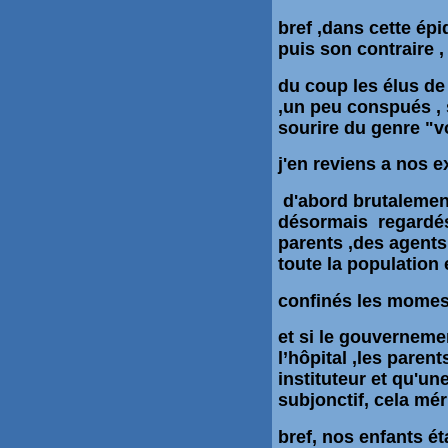
bref ,dans cette épi
puis son contraire ,
du coup les élus de j
,un peu conspués , 
sourire du genre "v
j'en reviens a nos e
d'abord brutalement
désormais regardé
parents ,des agents
toute la populatio
confinés les momes 
et si le gouverneme
l’hôpital ,les parent
instituteur et qu'un
subjonctif, cela mé
bref, nos enfants ét