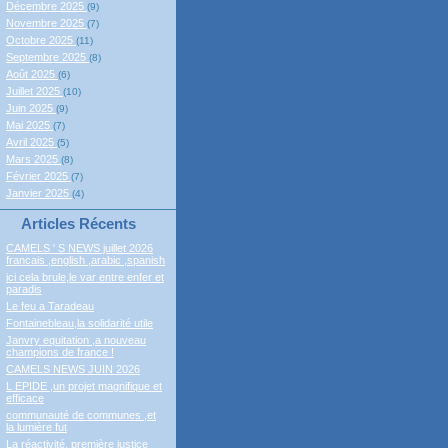
Décembre 2025
(9)
Novembre 2025
(7)
Octobre 2025
(11)
Septembre 2025
(8)
Août 2025
(6)
Juillet 2025
(10)
Juin 2025
(9)
Mai 2025
(7)
Avril 2025
(5)
Mars 2025
(8)
Février 2025
(7)
Janvier 2025
(4)
Articles Récents
CAMELS ' S NEWS juillet 2026
francais ,english ,arabic ,spanish
ici cela brule,le var entre enfer et
paradis
Le feu a Taradeau
Fontainebleau,la solidarité utile
Janvry equitation ,a nouveau
champions de france !
CAMELS NEWS JUIN 2026
L EPIDE ,un projet magnifique et
efficace
communauté de communes ,et
la lumière fut
La réactivité, première justice