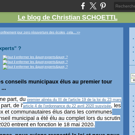
Le blog de Christian SCHOETTL
onfinement jour zero
réouverture des écoles ,cela... >>
experts" ?
les conseils municipaux élus au premier tour
...
une part, du
premier alinéa du III de l'article 19 de la loi du 23 mars
 part, de l'
, les
article 4 de l'ordonnance du 22 avril 2020 susvisée
aux et communautaires élus dans les communes
nseil municipal a été élu au complet lors du scrutin
020 entrent en fonction le 18 mai 2020.