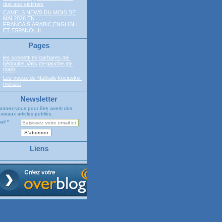
due aux victimes
CAMELS NEWS DU MOIS DE
MAI 2026 EN
FRANCAIS,ARABIC,ENGLISH
ET ESPANOL H
Pages
les schoettl mi-barbares,mi-
bédouins,Valls,mi-gauche,mi-
malin
Les voeux de Nathalie kociusko-
morizet
Newsletter
onnez-vous pour être averti des
veaux articles publiés.
ail
Liens