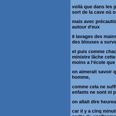
voilà que dans les
sort de la cave où o
mais avec précaution
autour d'eux
8 lavages des mains
des blouses a survei
et puis comme chacu
ministre
lâche
cette
moins a
l’école
que 
on aimerait savoir q
homme,
comme cela ne suffi
enfants ne sont ni po
on allait dire heure
car il y a cinq minu