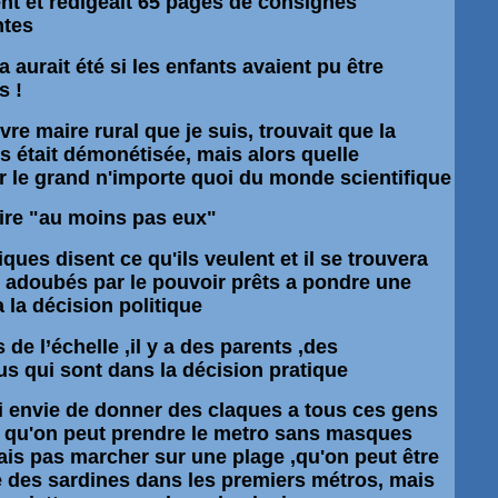
nt et rédigeait 65 pages de consignes
ntes
 aurait été si les enfants avaient pu être
s !
vre maire rural que je suis, trouvait que la
s était démonétisée, mais alors quelle
 le grand n'importe quoi du monde scientifique
dire "au moins pas eux"
tiques disent ce qu'ils veulent et il se trouvera
 adoubés par le pouvoir prêts a pondre une
a la
décision
politique
as de
l’échelle
,il y a des parents ,des
us qui sont dans la
décision
pratique
i envie de donner des claques a tous ces gens
t qu'on peut prendre le metro sans masques
is pas marcher sur une plage ,qu'on peut être
 des sardines dans les premiers
métros,
mais