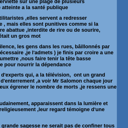
erviette sur une plage de plusieurs
 atteinte a la santé publique
litaristes ,elles servent a redresser
e , mais elles sont punitives comme si la
re abattue ,interdite de rire ou de sourire,
 était un gros mot
ilence, les gens dans les rues,
bâillonnés
par
cessaire ,je l'admets ) je finis par croire a une
umettre ,nous faire tenir la tête basse
sse pour nourrir la dépendance
d'experts qui, a la
télévision,
ont un grand
 d'enterrement ,a voir
Mr
Salomon
chaque jour
ieux
égrener
le nombre de morts ,je ressens une
oudainement,
apparaissent
dans la lumière et
religieusement ,leur regard
témoigne
d'une
 grande sagesse ne serait pas de confiner tous