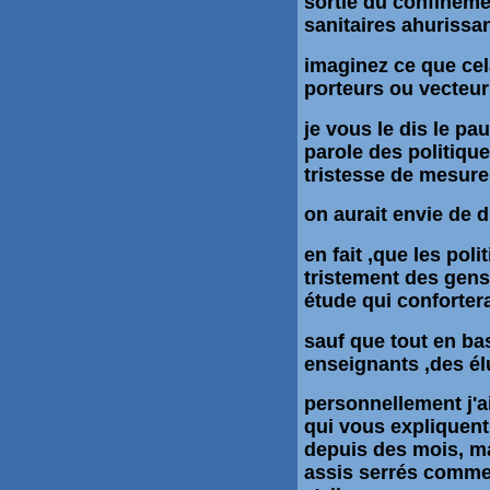
sortie du confineme
sanitaires ahurissa
imaginez ce que cela
porteurs ou vecteur
je vous le dis le pau
parole des politique
tristesse
de mesurer
on aurait envie de 
en fait ,que les poli
tristement des gens
étude qui conforter
sauf que tout en b
enseignants ,des él
personnellement j'a
qui vous expliquen
depuis des mois, ma
assis serrés comme