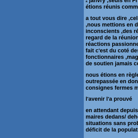
janvry ,seuls en Fr
a
étions réunis comme 
a tout vous dire ,ce
,nous mettions en d
inconscients ,des r
regard de la réuni
réactions passionne
fait c'est du coté d
fonctionnaires ,mag
de soutien jamais
nous étions en règle 
outrepassée en donn
consignes fermes m
l'avenir l'a prouvé
en attendant depuis
maires dedans/ deh
situations sans pro
déficit de la popula