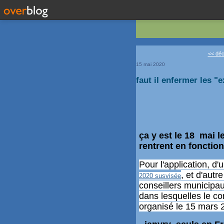
<< déc
15 mai 2020
faut il enfermer les "
ça y est le 18 mai 
rentrent en fonction 
Pour l'application, d'
, et d'autre
2020 susvisée
conseillers municip
dans lesquelles le co
organisé le 15 mars 2