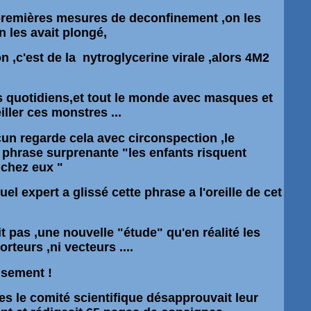
 premières mesures de deconfinement ,on les
n les avait plongé,
 ,c'est de la nytroglycerine virale ,alors 4M2
 quotidiens,et tout le monde avec masques et
ller ces monstres ...
n regarde cela avec circonspection ,le
 phrase surprenante "les enfants risquent
chez eux "
uel expert a glissé cette phrase a l'oreille de cet
t pas ,une nouvelle "étude" qu'en réalité les
rteurs ,ni vecteurs ....
usement !
tes le comité scientifique désapprouvait leur