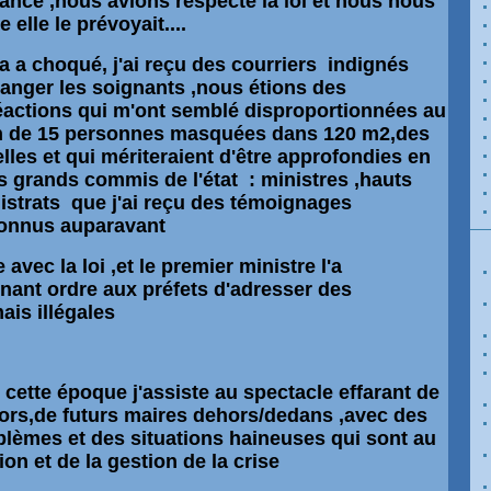
ance ,nous avions respecté la loi et nous nous
elle le prévoyait....
la a choqué, j'ai reçu des courriers indignés
anger les soignants ,nous étions des
éactions qui m'ont semblé disproportionnées au
on de 15 personnes masquées dans 120 m2,des
lles et qui mériteraient d'être approfondies en
es grands commis de l'état : ministres ,hauts
istrats que j'ai reçu des témoignages
 connus auparavant
avec la loi ,et le premier ministre l'a
ant ordre aux préfets d'adresser des
ais illégales
 cette époque j'assiste au spectacle effarant de
ors,de futurs maires dehors/dedans ,avec des
blèmes et des situations haineuses qui sont au
tion et de la gestion de la crise