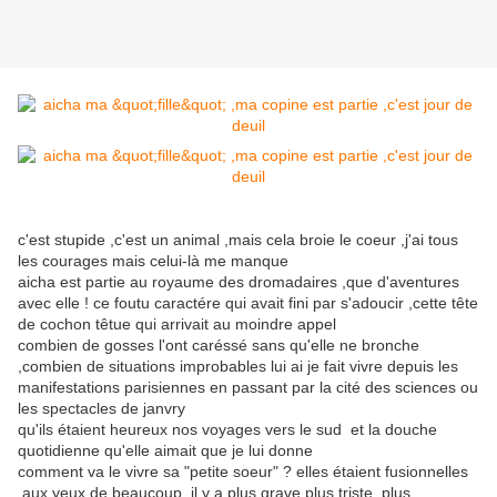
c'est stupide ,c'est un animal ,mais cela broie le coeur ,j'ai tous
les courages mais celui-là me manque
aicha est partie au royaume des dromadaires ,que d'aventures
avec elle ! ce foutu caractére qui avait fini par s'adoucir ,cette tête
de cochon têtue qui arrivait au moindre appel
combien de gosses l'ont caréssé sans qu'elle ne bronche
,combien de situations improbables lui ai je fait vivre depuis les
manifestations parisiennes en passant par la cité des sciences ou
les spectacles de janvry
qu'ils étaient heureux nos voyages vers le sud et la douche
quotidienne qu'elle aimait que je lui donne
comment va le vivre sa "petite soeur" ? elles étaient fusionnelles
,aux yeux de beaucoup il y a plus grave plus triste ,plus