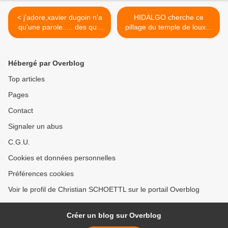
< j'adore,xavier dugoin n'a
HIDALGO cherche ce
qu'une parole..... des qu'il
pillage du temple de louxor
en a besoin il la reprend
,ne dites rien >
Hébergé par Overblog
Top articles
Pages
Contact
Signaler un abus
C.G.U.
Cookies et données personnelles
Préférences cookies
Voir le profil de Christian SCHOETTL sur le portail Overblog
Créer un blog sur Overblog