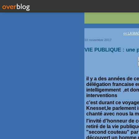
<< LA MAG
10 novembre 2017
VIE PUBLIQUE : une pa
il y a des années de ce
délégation francaise e
intelligemment ,et don
interventions
c'est durant ce voyage
Knesset,le parlement i
chanté avec nous la ma
l'invité d'honneur de 
retiré de la vie publiqu
"second couteau" par f
découvert un homme,un