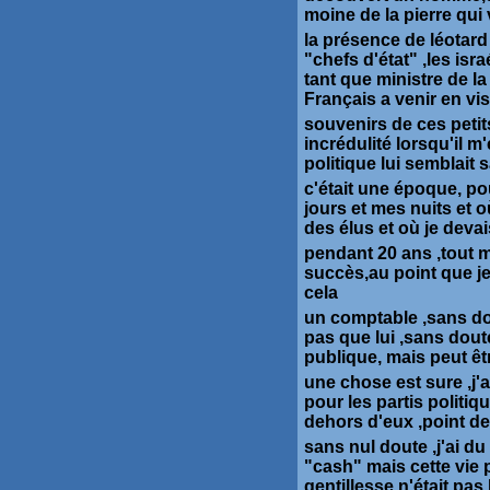
moine de la pierre qui v
la présence de léotard
"chefs d'état" ,les is
tant que ministre de la
Français a venir en visi
souvenirs de ces peti
incrédulité lorsqu'il m
politique lui semblait 
c'était une époque, po
jours et mes nuits et o
des élus et où je devai
pendant 20 ans ,tout m'
succès,au point que je 
cela
un comptable ,sans dou
pas que lui ,sans dou
publique, mais peut ê
une chose est sure ,j'
pour les partis politi
dehors d'eux ,point de
sans nul doute ,j'ai du
"cash" mais cette vie 
gentillesse n'était pas