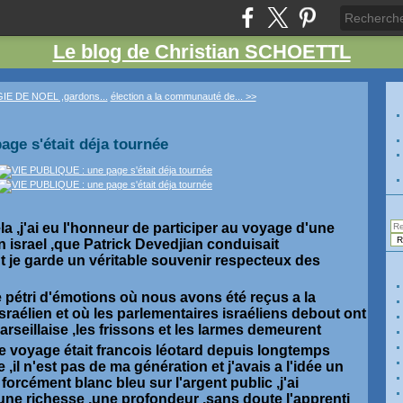
Le blog de Christian SCHOETTL
IE DE NOEL ,gardons...
élection a la communauté de... >>
ge s'était déja tournée
la ,j'ai eu l'honneur de participer au voyage d'une
n israel ,que Patrick Devedjian conduisait
t je garde un véritable souvenir respecteux des
 pétri d'émotions où nous avons été reçus a la
sraélien et où les parlementaires israéliens debout ont
rseillaise ,les frissons et les larmes demeurent
ce voyage était francois léotard depuis longtemps
e ,il n'est pas de ma génération et j'avais a l'idée un
orcément blanc bleu sur l'argent public ,j'ai
e richesse ,une profondeur ,sans doute l'apprenti