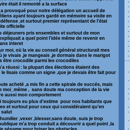
ire était il remonté a la surface
 a provoqué pour notre délégation un accueil de
raéliens ayant toujours gardé en mémoire sa visite en
 défense ,et surtout premier représentant de l'état
te officielle
ts déjeuners pris ensembles et surtout de mon
'expliquait a quel point l'idée même de revenir en
sans interet
ur moi, où la vie au conseil général structurait mes
ù je vivais ,je mangeais ,je dormais dans le marigot
s être crocodile parmi les crocodiles
a réussi : la plupart des élections étaient des
le lisais comme un signe ,que je devais être fait pour
te acheté ,a mis fin a cette spirale de succés, mais
te moi_même , sans doute ma conception de la vie
tre aussi mon comportement
ai toujours eu plus d'estime pour nos habitants que
ques et surtout pour ceux qui considéraient qu'en
 salut
 humilier ,vexer ,blesser,sans doute, suis je trop
publique m'a trop conduit a découvrir a quel point ,la
 le sésame pour briser les obstacles