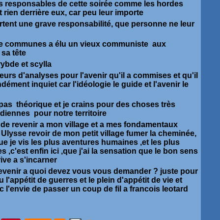
 les responsables de cette soirée comme les hordes
t rien derrière eux, car peu leur importe
rtent une grave responsabilité, que personne ne leur
de communes a élu un vieux communiste aux
 sa tête
ybde et scylla
reurs d'analyses pour l'avenir qu'il a commises et qu'il
ément inquiet car l'idéologie le guide et l'avenir le
 pas théorique et je crains pour des choses très
idiennes pour notre territoire
nt de revenir a mon village et a mes fondamentaux
ysse revoir de mon petit village fumer la cheminée,
 que je vis les plus aventures humaines ,et les plus
s ,c'est enfin ici ,que j'ai la sensation que le bon sens
ive a s'incarner
 revenir a quoi devez vous vous demander ? juste pour
 l'appétit de guerres et le plein d'appétit de vie et
 l'envie de passer un coup de fil a francois leotard