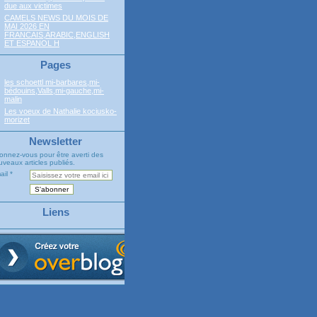
due aux victimes
CAMELS NEWS DU MOIS DE
MAI 2026 EN
FRANCAIS,ARABIC,ENGLISH
ET ESPANOL H
Pages
les schoettl mi-barbares,mi-
bédouins,Valls,mi-gauche,mi-
malin
Les voeux de Nathalie kociusko-
morizet
Newsletter
onnez-vous pour être averti des
veaux articles publiés.
ail
Liens