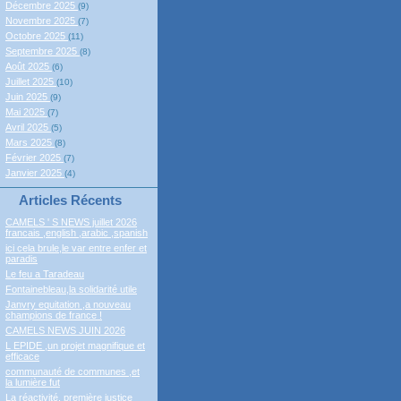
Décembre 2025
(9)
Novembre 2025
(7)
Octobre 2025
(11)
Septembre 2025
(8)
Août 2025
(6)
Juillet 2025
(10)
Juin 2025
(9)
Mai 2025
(7)
Avril 2025
(5)
Mars 2025
(8)
Février 2025
(7)
Janvier 2025
(4)
Articles Récents
CAMELS ' S NEWS juillet 2026
francais ,english ,arabic ,spanish
ici cela brule,le var entre enfer et
paradis
Le feu a Taradeau
Fontainebleau,la solidarité utile
Janvry equitation ,a nouveau
champions de france !
CAMELS NEWS JUIN 2026
L EPIDE ,un projet magnifique et
efficace
communauté de communes ,et
la lumière fut
La réactivité, première justice