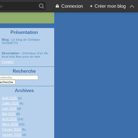
Connexion
+
Créer mon blog
Présentation
Blog
: Le blog de Christian
SCHOETTL
Description
: chronique d'un élu
local trop libre pour se taire
Contact
Recherche
Archives
Août 2026
(2)
Juillet 2026
(4)
Juin 2026
(4)
Mai 2026
(8)
Avril 2026
(14)
Mars 2026
(10)
Février 2026
(5)
Janvier 2026
(3)