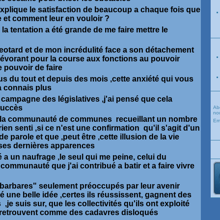
xplique le satisfaction de beaucoup a chaque fois que
re et comment leur en vouloir ?
 tentation a été grande de me faire mettre le
 Leotard et de mon incrédulité face a son détachement
 dévorant pour la course aux fonctions au pouvoir
 pouvoir de faire
 plus du tout et depuis des mois ,cette anxiété qui vous
la connais plus
a campagne des législatives ,j'ai pensé que cela
 succès
Ab
nou
 a la communauté de communes recueillant un nombre
Em
 rien senti ,si ce n'est une confirmation qu'il s'agit d'un
arole et que ,peut être ,cette illusion de la vie
ses dernières apparences
sté a un naufrage ,le seul qui me peine, celui du
ommunauté que j'ai contribué a batir et a faire vivre
"barbares" seulement préoccupés par leur avenir
lé une belle idée ,certes ils réussissent, gagnent des
,je suis sur, que les collectivités qu'ils ont exploité
 retrouvent comme des cadavres disloqués