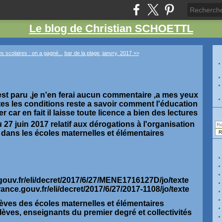
Le blog de Christian SCHOETTL
s scolaires : on a gagné...
bar de la plage ;janvry, 2017 >>
 est paru ,je n'en ferai aucun commentaire ,a mes yeux
es les conditions reste a savoir comment l'éducation
er car en fait il laisse toute licence a bien des lectures
 27 juin 2017 relatif aux dérogations à l'organisation
 dans les écoles maternelles et élémentaires
.gouv.fr/eli/decret/2017/6/27/MENE1716127D/jo/texte
rance.gouv.fr/eli/decret/2017/6/27/2017-1108/jo/texte
èves des écoles maternelles et élémentaires
lèves, enseignants du premier degré et collectivités