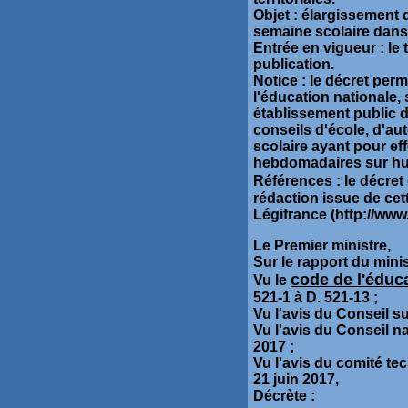
Objet : élargissement 
semaine scolaire dans 
Entrée en vigueur : le
publication.
Notice : le décret per
l'éducation nationale
établissement public 
conseils d'école, d'au
scolaire ayant pour ef
hebdomadaires sur huit
Références : le décret 
rédaction issue de cett
Légifrance (http://www.
Le Premier ministre,
Sur le rapport du minis
code de l'éduc
Vu le
521-1 à D. 521-13 ;
Vu l'avis du Conseil su
Vu l'avis du Conseil n
2017 ;
Vu l'avis du comité te
21 juin 2017,
Décrète :