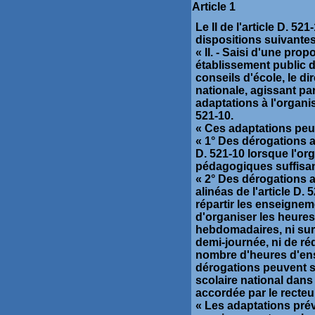
Article 1
Le II de l'article D. 5
dispositions suivantes
« II. - Saisi d'une pr
établissement public 
conseils d'école, le d
nationale, agissant pa
adaptations à l'organis
521-10.
« Ces adaptations peuv
« 1° Des dérogations a
D. 521-10 lorsque l'o
pédagogiques suffisan
« 2° Des dérogations 
alinéas de l'article D.
répartir les enseignem
d'organiser les heure
hebdomadaires, ni sur 
demi-journée, ni de ré
nombre d'heures d'ense
dérogations peuvent s
scolaire national dans 
accordée par le recteu
« Les adaptations prévu