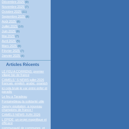
Décembre 2025
(9)
Novembre 2025
(7)
Octobre 2025
(11)
Septembre 2025
(8)
Août 2025
(6)
Juillet 2025
(10)
Juin 2025
(9)
Mai 2025
(7)
Avril 2025
(5)
Mars 2025
(8)
Février 2025
(7)
Janvier 2025
(4)
Articles Récents
LE FEU A CORRENS ,premier
village bio de france
CAMELS ' S NEWS juillet 2026
francais ,english ,arabic ,spanish
ici cela brule,le var entre enfer et
paradis
Le feu a Taradeau
Fontainebleau,la solidarité utile
Janvry equitation ,a nouveau
champions de france !
CAMELS NEWS JUIN 2026
L EPIDE ,un projet magnifique et
efficace
communauté de communes ,et