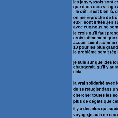
les janvryssois sont 
que dans mon village a
: le défi ,il est bien là
on me reproche de tro
eux" sont irrités ,jen 
avec eux,nous ne so
je crois qu'il faut pren
crois intimement que
accueillaient ,comme n
10 pour les plus grands
le probléme serait rég
je suis sur que ,des lo
changerait, qu'il y aur
cela
la vrai solidarité avec
de se refugier dans un 
chercher toutes les so
plus de dégats que ce
il y a des élus qui s
voyage,je suis de ceux