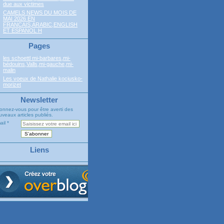
due aux victimes
CAMELS NEWS DU MOIS DE
MAI 2026 EN
FRANCAIS,ARABIC,ENGLISH
ET ESPANOL H
Pages
les schoettl mi-barbares,mi-
bédouins,Valls,mi-gauche,mi-
malin
Les voeux de Nathalie kociusko-
morizet
Newsletter
onnez-vous pour être averti des
veaux articles publiés.
ail
Liens