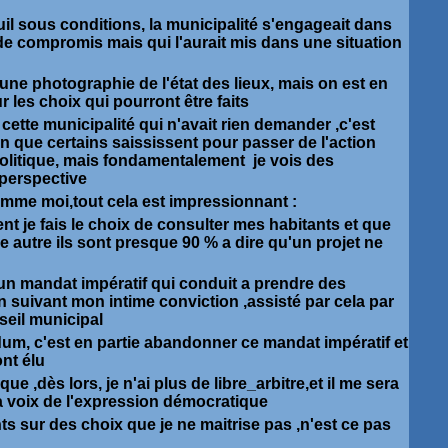
l sous conditions, la municipalité s'engageait dans
e compromis mais qui l'aurait mis dans une situation
une photographie de l'état des lieux, mais on est en
ur les choix qui pourront être faits
 cette municipalité qui n'avait rien demander ,c'est
on que certains saississent pour passer de l'action
politique, mais fondamentalement je vois des
n perspective
omme moi,tout cela est impressionnant :
ent je fais le choix de consulter mes habitants et que
 autre ils sont presque 90 % a dire qu'un projet ne
i un mandat impératif qui conduit a prendre des
n suivant mon intime conviction ,assisté par cela par
seil municipal
um, c'est en partie abandonner ce mandat impératif et
nt élu
ue ,dès lors, je n'ai plus de libre_arbitre,et il me sera
la voix de l'expression démocratique
ts sur des choix que je ne maitrise pas ,n'est ce pas