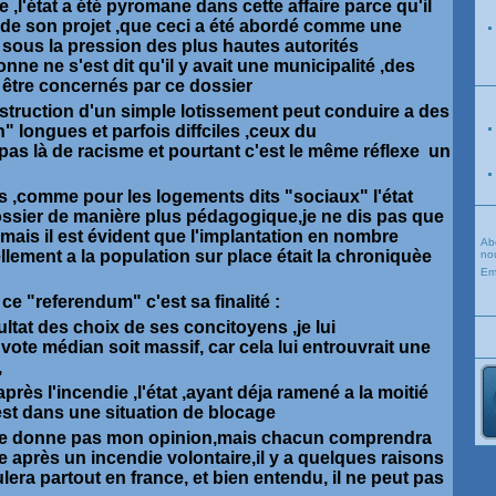
pète ,l'état a été pyromane dans cette affaire parce qu'il
 de son projet ,que ceci a été abordé comme une
sous la pression des plus hautes autorités
ne ne s'est dit qu'il y avait une municipalité ,des
 être concernés par ce dossier
nstruction d'un simple lotissement peut conduire a des
" longues et parfois diffciles ,ceux du
a pas là de racisme et pourtant c'est le même réflexe un
s ,comme pour les logements dits "sociaux" l'état
ossier de manière plus pédagogique,je ne dis pas que
 mais il est évident que l'implantation en nombre
Ab
lement a la population sur place était la chroniquèe
nou
Em
ce "referendum" c'est sa finalité :
sultat des choix de ses concitoyens ,je lui
vote médian soit massif, car cela lui entrouvrait une
,
après l'incendie ,l'état ,ayant déja ramené a la moitié
 est dans une situation de blocage
e ne donne pas mon opinion,mais chacun comprendra
e après un incendie volontaire,il y a quelques raisons
lera partout en france, et bien entendu, il ne peut pas