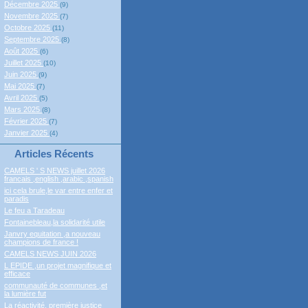
Décembre 2025
(9)
Novembre 2025
(7)
Octobre 2025
(11)
Septembre 2025
(8)
Août 2025
(6)
Juillet 2025
(10)
Juin 2025
(9)
Mai 2025
(7)
Avril 2025
(5)
Mars 2025
(8)
Février 2025
(7)
Janvier 2025
(4)
Articles Récents
CAMELS ' S NEWS juillet 2026
francais ,english ,arabic ,spanish
ici cela brule,le var entre enfer et
paradis
Le feu a Taradeau
Fontainebleau,la solidarité utile
Janvry equitation ,a nouveau
champions de france !
CAMELS NEWS JUIN 2026
L EPIDE ,un projet magnifique et
efficace
communauté de communes ,et
la lumière fut
La réactivité, première justice