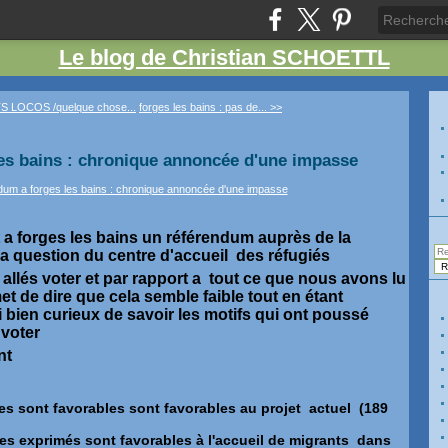
Le blog de Christian SCHOETTL
S LOCOS /quelque chose...
forges les bains : pas de... >>
es bains : chronique annoncée d'une impasse
 a forges les bains un référendum auprès de la
 la question du centre d'accueil des réfugiés
allés voter et par rapport a tout ce que nous avons lu
et de dire que cela semble faible tout en étant
ai bien curieux de savoir les motifs qui ont poussé
 voter
ant
es sont favorables sont favorables au projet actuel (189
es exprimés sont favorables à l'accueil de migrants dans