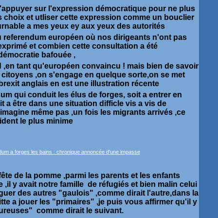
'appuyer sur l'expression démocratique pour ne plus
 choix et utliser cette expression comme un bouclier
rnable a mes yeux ey aux yeux des autorités
 referendum européen où nos dirigeants n'ont pas
exprimé et combien cette consultation a été
démocratie bafouée ,
d ,en tant qu'européen convaincu ! mais bien de savoir
 citoyens ,on s'engage en quelque sorte,on se met
brexit anglais en est une illustration récente
um qui conduit les élus de forges, soit a entrer en
it a être dans une situation difficle vis a vis de
n'imagine même pas ,un fois les migrants arrivés ,ce
ncident le plus minime
la fête de la pomme ,parmi les parents et les enfants
 ,il y avait notre famille de réfugiés et bien malin celui
nguer des autres "gaulois" ,comme dirait l'autre,dans la
tte a jouer les "primaires" ,je puis vous affirmer qu'il y
ureuses" comme dirait le suivant.