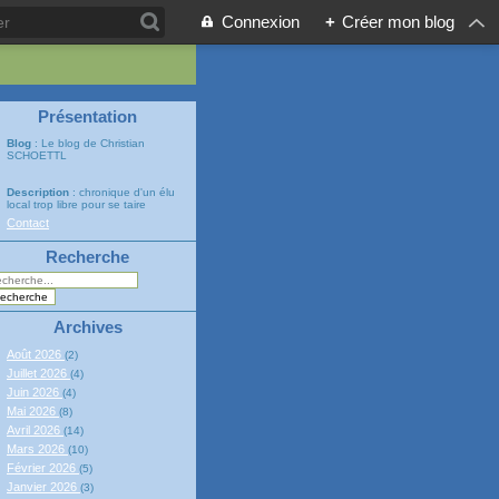
Connexion
+
Créer mon blog
Présentation
Blog
: Le blog de Christian
SCHOETTL
Description
: chronique d'un élu
local trop libre pour se taire
Contact
Recherche
Archives
Août 2026
(2)
Juillet 2026
(4)
Juin 2026
(4)
Mai 2026
(8)
Avril 2026
(14)
Mars 2026
(10)
Février 2026
(5)
Janvier 2026
(3)