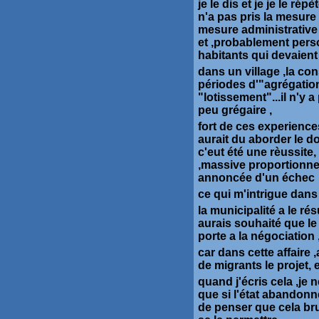
je le dis et je je le ré
n'a pas pris la mesure
mesure administrative 
et ,probablement person
habitants qui devaient
dans un village ,la co
périodes d'"agrégation
"lotissement"...il n'y 
peu grégaire ,
fort de ces experience
aurait du aborder le d
c'eut été une rèussite,
,massive proportionnel
annoncée d'un échec
ce qui m'intrigue dans 
la municipalité a le ré
aurais souhaité que le 
porte a la négociation 
car dans cette affaire ,
de migrants le projet,
quand j'écris cela ,j
que si l'état abandonn
de penser que cela bru