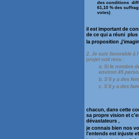
des conditions diff
61,10 % des suffrag
votes)
il est important de con
de ce qui a réuni plus
la proposition ,j'imagin
2. Je suis favorable
à 
projet soit revu :
a. Si le nombre d
environ 45 pers
b. S’il y a des f
c. S’il y a des f
chacun, dans cette com
sa propre vision et c'
dévastateurs ,
je connais bien nos voi
l'entends est injuste e