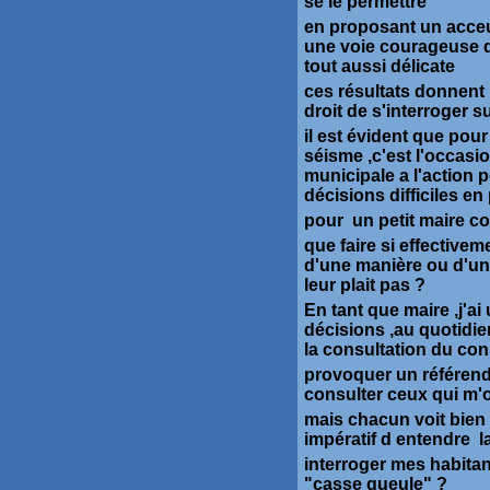
se le permettre
en proposant un acceui
une voie courageuse d
tout aussi délicate
ces résultats donnent 
droit de s'interroger s
il est évident que pour
séisme ,c'est l'occasi
municipale a l'action 
décisions difficiles e
pour un petit maire c
que faire si effectivem
d'une manière ou d'une
leur plait pas ?
En tant que maire ,j'a
décisions ,au quotidie
la consultation du con
provoquer un référend
consulter ceux qui m'o
mais chacun voit bien q
impératif d entendre 
interroger mes habitan
"casse gueule" ?