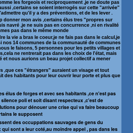
comme les forgeois et reciproquement ,je ne doute pas
ussi ,certains se soient interrogés sur cette "arrivée"
, d'admettre qu'il y a des préventions, et de les lever .
p donner mon avis ,certains élus tres "propres sur
suis navré ,je ne suis pas en concurrence ,ni en rivalité
mmes pas dans le même monde
dre la vie a bras le coeur,je ne fais pas dans le calcul,je
 si nos 14 communes de la communauté de communes
ous le faisons, 5 personnes pour les petits villages et
,cela ne rentrerait pas dans les choix de l'état, mais
lé et nous aurions un beau projet collectif a mener
rs ,que ces "étrangers" auraient un visage et tout
ait des habitants pour leur ouvrir leur porte et plus que
 les élus de forges et avec ses habitants ,ce n'est pas
silence poli et soit disant respecteux ,c'est de
lutions pour dénouer une crise qui va faire beaucoup
rtains le supposent
ubissent des occuppations sauvages de gens du
 qui sont a leur coté,au moindre appel , pas dans les