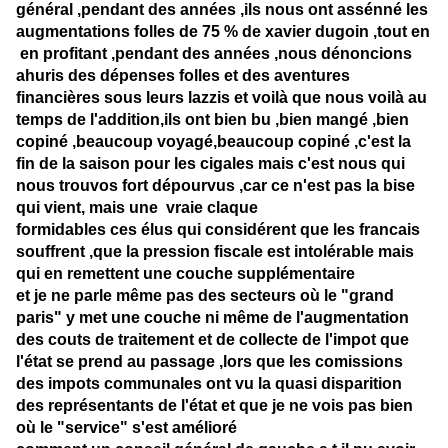
général ,pendant des années ,ils nous ont assénné les
augmentations folles de 75 % de xavier dugoin ,tout en
en profitant ,pendant des années ,nous dénoncions
ahuris des dépenses folles et des aventures
financières sous leurs lazzis et voilà que nous voilà au
temps de l'addition,ils ont bien bu ,bien mangé ,bien
copiné ,beaucoup voyagé,beaucoup copiné ,c'est la
fin de la saison pour les cigales mais c'est nous qui
nous trouvos fort dépourvus ,car ce n'est pas la bise
qui vient, mais une vraie claque
formidables ces élus qui considérent que les francais
souffrent ,que la pression fiscale est intolérable mais
qui en remettent une couche supplémentaire
et je ne parle même pas des secteurs où le "grand
paris" y met une couche ni même de l'augmentation
des couts de traitement et de collecte de l'impot que
l'état se prend au passage ,lors que les comissions
des impots communales ont vu la quasi disparition
des représentants de l'état et que je ne vois pas bien
où le "service" s'est amélioré