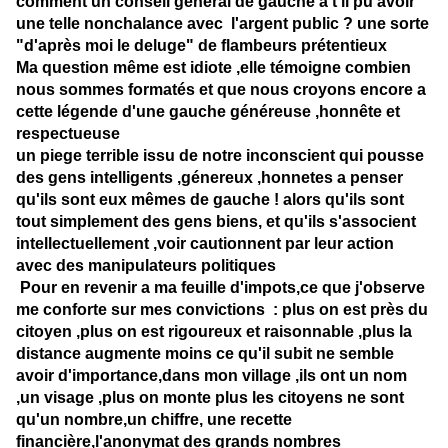
comment un conseil général de gauche a t il pu avoir
une telle nonchalance avec l'argent public ? une sorte
"d'après moi le deluge" de flambeurs prétentieux
Ma question même est idiote ,elle témoigne combien
nous sommes formatés et que nous croyons encore a
cette légende d'une gauche généreuse ,honnête et
respectueuse
un piege terrible issu de notre inconscient qui pousse
des gens intelligents ,génereux ,honnetes a penser
qu'ils sont eux mêmes de gauche ! alors qu'ils sont
tout simplement des gens biens, et qu'ils s'associent
intellectuellement ,voir cautionnent par leur action
avec des manipulateurs politiques
Pour en revenir a ma feuille d'impots,ce que j'observe
me conforte sur mes convictions : plus on est près du
citoyen ,plus on est rigoureux et raisonnable ,plus la
distance augmente moins ce qu'il subit ne semble
avoir d'importance,dans mon village ,ils ont un nom
,un visage ,plus on monte plus les citoyens ne sont
qu'un nombre,un chiffre, une recette
financière,l'anonymat des grands nombres