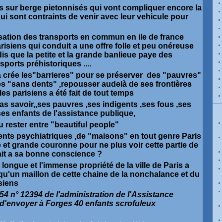
s sur berge pietonnisés qui vont compliquer encore la
ui sont contraints de venir avec leur vehicule pour
isation des transports en commun en ile de france
risiens qui conduit a une offre folle et peu onéreuse
dis que la petite et la grande banlieue paye des
ports préhistoriques ....
 a crée les"barrieres" pour se préserver des "pauvres"
es "sans dents" ,repousser audelà de ses frontières
les parisiens a été fait de tout temps
pas savoir,,ses pauvres ,ses indigents ,ses fous ,ses
s enfants de l'assistance publique,
 rester entre "beautiful people"
nts psychiatriques ,de "maisons" en tout genre Paris
ite et grande couronne pour ne plus voir cette partie de
ait a sa bonne conscience ?
 longue et l'immense propriété de la ville de Paris a
 qu'un maillon de cette chaine de la nonchalance et du
siens
854 n° 12394 de l'administration de l'Assistance
é d'envoyer à Forges 40 enfants scrofuleux