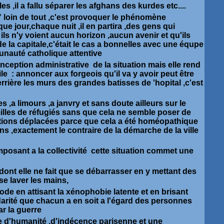
 ,il a fallu séparer les afghans des kurdes etc....
 loin de tout ,c'est provoquer le phénomène
ue jour,chaque nuit ,il en partira ,des gens qui
r ils n'y voient aucun horizon ,aucun avenir et qu'ils
 de la capitale,c'était le cas a bonnelles avec une équpe
nauté catholique attentive
onception administrative de la situation mais elle rend
cile : annoncer aux forgeois qu'il va y avoir peut être
rrière les murs des grandes batisses de 'hopital ,c'est
 ,a limours ,a janvry et sans doute ailleurs sur le
illes de réfugiés sans que cela ne semble poser de
tions déplacées parce que cela a été homéopathique
ns ,exactement le contraire de la démarche de la ville
imposant a la collectivité cette situation commet une
 dont elle ne fait que se débarrasser en y mettant des
e laver les mains,
ode en attisant la xénophobie latente et en brisant
lidarité que chacun a en soit a l'égard des personnes
ar la guerre
le d'humanité ,d'indécence parisenne et une