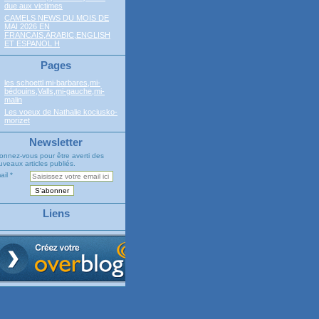
due aux victimes
CAMELS NEWS DU MOIS DE
MAI 2026 EN
FRANCAIS,ARABIC,ENGLISH
ET ESPANOL H
Pages
les schoettl mi-barbares,mi-
bédouins,Valls,mi-gauche,mi-
malin
Les voeux de Nathalie kociusko-
morizet
Newsletter
onnez-vous pour être averti des
veaux articles publiés.
ail
Liens