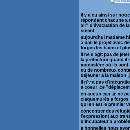
il y a eu ainsi sur no
répondant chacune a 
air" d'évacuation de l
soient
aujourdhui madame hid
a bati le projet avec 
forges les bains et plu
il ne s'agit pas de jete
la préfecture quand il 
monastère où ils sont 
eu de nombreux contac
déjeuner a la maison 
il n'y a pas d'intégrat
a coeur ,ce "déplaceme
en aucun cas ,je ne p
claquemurés a forges le
qui en est le premier v
concentrer des réfugié
l'expression) aux tran
d'incubateur a problé
a bonnelles nous avons 