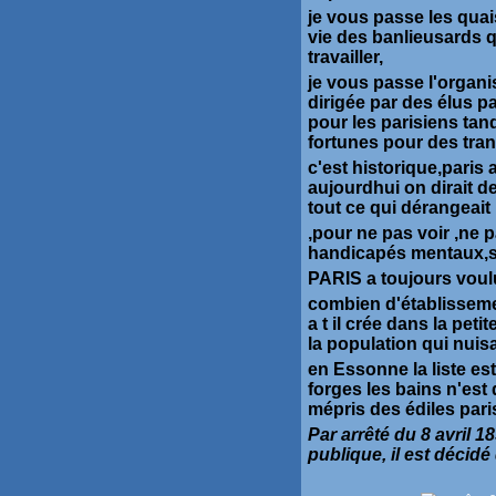
je vous passe les quai
vie des banlieusards q
travailler,
je vous passe l'organ
dirigée par des élus pa
pour les parisiens tan
fortunes pour des trans
c'est historique,paris
aujourdhui on dirait d
tout ce qui dérangeait 
,pour ne pas voir ,ne 
handicapés mentaux,se
PARIS a toujours voulu
combien d'établisseme
a t il crée dans la pet
la population qui nuis
en Essonne la liste est
forges les bains n'est
mépris des édiles pari
Par arrêté du 8 avril 1
publique, il est décid