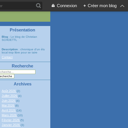
Connexion
+
Créer mon blog
Présentation
Blog
: Le blog de Christian
SCHOETTL
Description
: chronique d'un élu
local trop libre pour se taire
Contact
Recherche
Archives
Août 2026
(2)
Juillet 2026
(4)
Juin 2026
(4)
Mai 2026
(8)
Avril 2026
(14)
Mars 2026
(10)
Février 2026
(5)
Janvier 2026
(3)