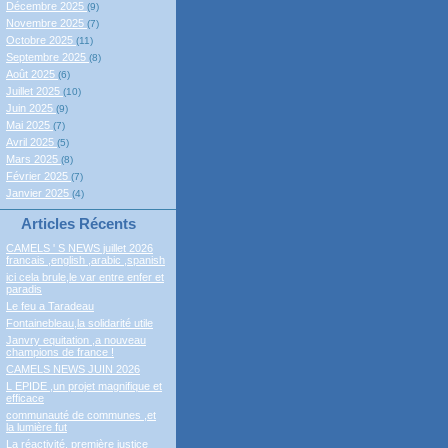
Décembre 2025
(9)
Novembre 2025
(7)
Octobre 2025
(11)
Septembre 2025
(8)
Août 2025
(6)
Juillet 2025
(10)
Juin 2025
(9)
Mai 2025
(7)
Avril 2025
(5)
Mars 2025
(8)
Février 2025
(7)
Janvier 2025
(4)
Articles Récents
CAMELS ' S NEWS juillet 2026
francais ,english ,arabic ,spanish
ici cela brule,le var entre enfer et
paradis
Le feu a Taradeau
Fontainebleau,la solidarité utile
Janvry equitation ,a nouveau
champions de france !
CAMELS NEWS JUIN 2026
L EPIDE ,un projet magnifique et
efficace
communauté de communes ,et
la lumière fut
La réactivité, première justice