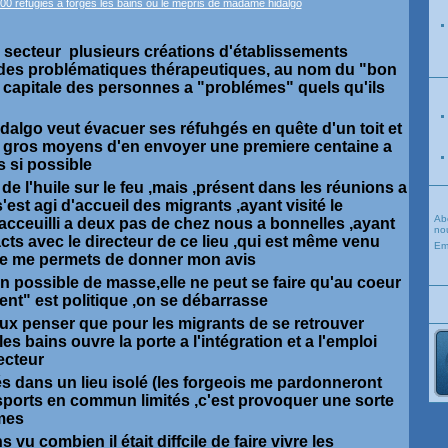
tre secteur plusieurs créations d'établissements
des problématiques thérapeutiques, au nom du "bon
a capitale des personnes a "problémes" quels qu'ils
algo veut évacuer ses réfuhgés en quête d'un toit et
de gros moyens d'en envoyer une premiere centaine a
s si possible
r de l'huile sur le feu ,mais ,présent dans les réunions a
s'est agi d'accueil des migrants ,ayant visité le
Ab
acceuilli a deux pas de chez nous a bonnelles ,ayant
nou
ts avec le directeur de ce lieu ,qui est même venu
Em
,je me permets de donner mon avis
ion possible de masse,elle ne peut se faire qu'au coeur
nt" est politique ,on se débarrasse
eux penser que pour les migrants de se retrouver
s bains ouvre la porte a l'intégration et a l'emploi
ecteur
s dans un lieu isolé (les forgeois me pardonneront
sports en commun limités ,c'est provoquer une sorte
mes
vu combien il était diffcile de faire vivre les