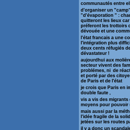
communautés entre elles
d'organiser un "camp"
"d'évaporation " : chaq
quitteront les lieux ca
préferont les trottoirs
dévouée et une commu
l'état francais a une c
l'intégration plus diffi
deux cents réfugiés de
dévastateur !
aujourdhui aux molières
secteur vivent des fam
problémes, ni de réac
et porté par des citoye
de Paris et de l'état
je crois que Paris en 
double faute ,
vis a vis des migrants
moyens pour pouvoir s
mais aussi par la méth
l'idée fragile de la so
jetées sur les routes p
il y a donc un scanda