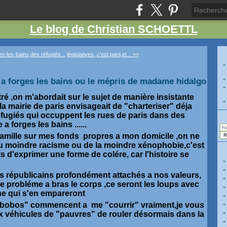
Le blog de Christian SCHOETTL
s-les-bains,des réfugiés...
législatives ,c'est parti,et... >>
s a forges les bains ou le mépris de madame hidalgo
ré ,on m'abordait sur le sujet de manière insistante
 la mairie de paris envisageait de "charteriser" déja
éfugiés qui occuppent les rues de paris dans des
a forges les bains ......
famille sur mes fonds propres a mon domicile ,on ne
u moindre racisme ou de la moindre xénophobie,c'est
 d'exprimer une forme de colére, car l'histoire se
 les républicains profondément attachés a nos valeurs,
 probléme a bras le corps ,ce seront les loups avec
ne qui s'en empareront
s "bobos" commencent a me "courrir" vraiment,je vous
ux véhicules de "pauvres" de rouler désormais dans la