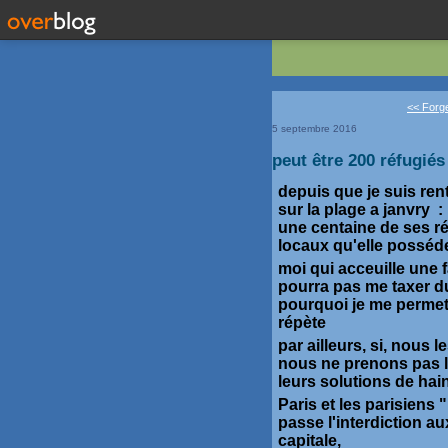
<< Forge
5 septembre 2016
peut être 200 réfugié
depuis que je suis rent
sur la plage a janvry :
une centaine de ses r
locaux qu'elle posséde 
moi qui acceuille une 
pourra pas me taxer d
pourquoi je me permets
répète
par ailleurs, si, nous
nous ne prenons pas le
leurs solutions de hai
Paris et les parisien
passe l'interdiction a
capitale,