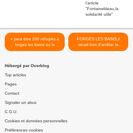
< peut être 200 réfugiés a
FORGES LES BAINS,il
forges les bains ou le
serait bon d'arrêter le
mépris de madame hidalgo
massacre >
Hébergé par Overblog
Top articles
Pages
Contact
Signaler un abus
C.G.U.
Cookies et données personnelles
Préférences cookies