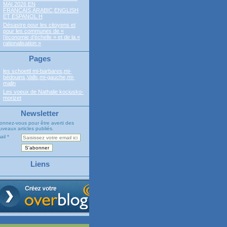
MAI 2026 EN
FRANCAIS,ARABIC,ENGLISH
ET ESPANOL H
Désastre pour les citoyens et
pour les communes de «
l’économie d’échelle » et de la «
rationalisation »
Pages
les schoettl mi-barbares,mi-
bédouins,Valls,mi-gauche,mi-
malin
Les voeux de Nathalie kociusko-
morizet
Newsletter
onnez-vous pour être averti des
veaux articles publiés.
ail
Liens