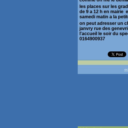
les places sur les grad
de 9 a 12 h en mairie e
samedi matin a la peti
on peut adresser un c
janvry rue des genevri
l'accueil le soir du 
0164900937
<<