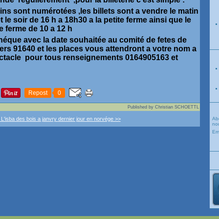
ins sont numérotées ,les billets sont a vendre le matin
t le soir de 16 h a 18h30 a la petite ferme ainsi que le
te ferme de 10 a 12 h
héque avec la date souhaitée au comité de fetes de
ers 91640 et les places vous attendront a votre nom a
spectacle pour tous renseignements 0164905163 et
Repost
0
Published by Christian SCHOETTL
 L'isba des bois a janvry
dernier jour en norvége >>
Ab
nou
Em