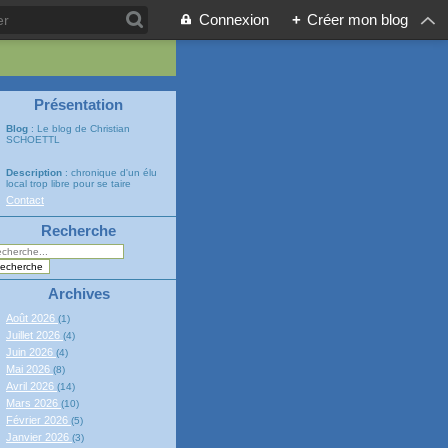
Connexion
+
Créer mon blog
Présentation
Blog
: Le blog de Christian
SCHOETTL
Description
: chronique d'un élu
local trop libre pour se taire
Contact
Recherche
Archives
Août 2026
(1)
Juillet 2026
(4)
Juin 2026
(4)
Mai 2026
(8)
Avril 2026
(14)
Mars 2026
(10)
Février 2026
(5)
Janvier 2026
(3)