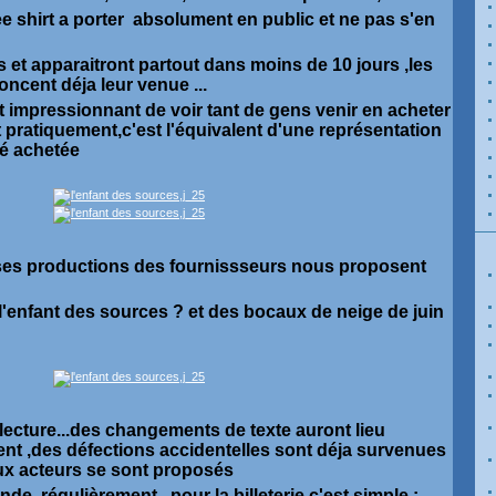
tee shirt a porter absolument en public et ne pas s'en
!
s et apparaitront partout dans moins de 10 jours ,les
ncent déja leur venue ...
t impressionnant de voir tant de gens venir en acheter
t pratiquement,c'est l'équivalent d'une représentation
té achetée
es productions des fournissseurs nous proposent
'enfant des sources ? et des bocaux de neige de juin
lecture...des changements de texte auront lieu
nt ,des défections accidentelles sont déja survenues
ux acteurs se sont proposés
 régulièrement ,pour la billeterie c'est simple :