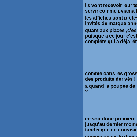
ils vont recevoir leur 
servir comme pyjama 
les affiches sont prête
invités de marque anno
quant aux places ,c'es
puisque a ce jour c'es
compléte qui a déja é
comme dans les gross
des produits dérivés !
a quand la poupée de l
?
ce soir donc première 
jusqu'au dernier mome
tandis que de nouvea
comme on me le demande