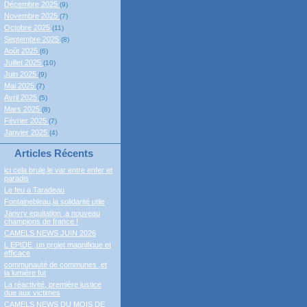
Décembre 2025
(9)
Novembre 2025
(7)
Octobre 2025
(11)
Septembre 2025
(8)
Août 2025
(6)
Juillet 2025
(10)
Juin 2025
(9)
Mai 2025
(7)
Avril 2025
(5)
Mars 2025
(8)
Février 2025
(7)
Janvier 2025
(4)
Articles Récents
ici cela brule,le var entre enfer et
paradis
Le feu a Taradeau
Fontainebleau,la solidarité utile
Janvry equitation ,a nouveau
champions de france !
CAMELS NEWS JUIN 2026
L EPIDE ,un projet magnifique et
efficace
communauté de communes ,et
la lumière fut
La réactivité, première justice
due aux victimes
CAMELS NEWS DU MOIS DE