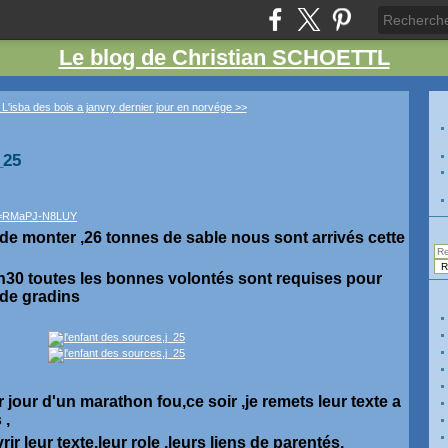
Le blog de Christian SCHOETTL
 L'isba des bois a janvry
dernier jour en norvége >>
_25
?v=RMaPJ-N8LUY
de monter ,26 tonnes de sable nous sont arrivés cette
9h30 toutes les bonnes volontés sont requises pour
 de gradins
er jour d'un marathon fou,ce soir ,je remets leur texte a
 ,
rir leur texte,leur role ,leurs liens de parentés,