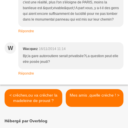
c'est une réalité, plus l'on s'éloigne de PARIS, moins la
banlieue est &quot;vivable&quot;! A part vous, y a-t-il des gens
qui aient encore suffisamment de lucidité pour ne pas tomber
dans le monumental panneau qui est mis sur leur chemin?
Répondre
W
Wacquez
16/11/2014 11:14
Bjr,la gare autoroutiere serait privatisée?La question peut elle
etre posée jeudi?
Répondre
< crêches,ou va crêcher la
Mes amis ,quelle créche ! >
madeleine de proust ?
Hébergé par Overblog