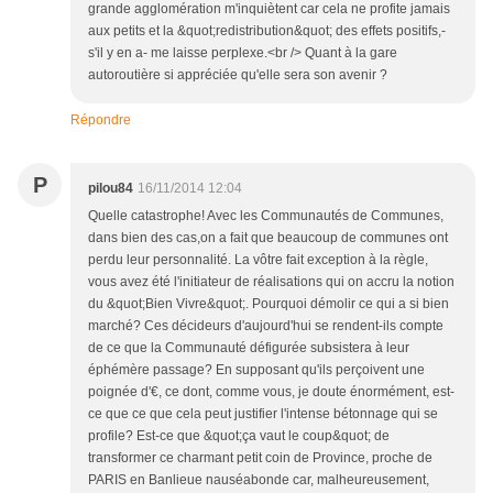
grande agglomération m'inquiètent car cela ne profite jamais
aux petits et la &quot;redistribution&quot; des effets positifs,-
s'il y en a- me laisse perplexe.<br /> Quant à la gare
autoroutière si appréciée qu'elle sera son avenir ?
Répondre
P
pilou84
16/11/2014 12:04
Quelle catastrophe! Avec les Communautés de Communes,
dans bien des cas,on a fait que beaucoup de communes ont
perdu leur personnalité. La vôtre fait exception à la règle,
vous avez été l'initiateur de réalisations qui on accru la notion
du &quot;Bien Vivre&quot;. Pourquoi démolir ce qui a si bien
marché? Ces décideurs d'aujourd'hui se rendent-ils compte
de ce que la Communauté défigurée subsistera à leur
éphémère passage? En supposant qu'ils perçoivent une
poignée d'€, ce dont, comme vous, je doute énormément, est-
ce que ce que cela peut justifier l'intense bétonnage qui se
profile? Est-ce que &quot;ça vaut le coup&quot; de
transformer ce charmant petit coin de Province, proche de
PARIS en Banlieue nauséabonde car, malheureusement,