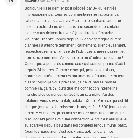
nicovito
30/10/2014 13:16
Bonjour, je lis le dernier post déposé par JP qui est très
impressionné par tous les commentaires se rapportant à
l'absence de l'adsl à Janvry. A ce titre je souhaite faire une
mise au point. Je ne doute pas une seconde que certains
d'entre vous doivent trouver, à juste titre, la démarche
virulente. J'habite Janvry depuis 17 ans et presque autant
d'années à attendre gentiment, calmement, silencieusement,
respectueusement l'arrivée de l'adsl. Les années passent et
rien, strictement rien. Alors moi et bien d'autres, on craque !
On craque à peu près comme ceux qui sont en panne d'adsl
depuis 24 heures. Comme ceux qui, pour cette raison,
pourrissent littéralement les hot-lines de dépannage en leur
disant : &quot;je vous préviens, ça ne va pas se passer
comme ça, ça fait 2 jours que ma connection internet ne
marche plus ce qui est, en 2014, un scandale, j'ai des
relations vous savez, patati, patata. ..&quot; Voilà ce qui est dit
chaque jours aux fournisseurs. Nous, ça fait 5.500 jours qu'on
a rien. 5.500 jours qu'on doit se rendre dans une gare ou un
Mac Donald pour avoir une connection. Alors c'est vrai que le
sujet arrive depuis peu dans les comptes rendus municipaux.
(pour les &quot;non c'est pas vrai&quot; j'ai dans mes
classeurs l'ensemble des comptes rendus depuis 17 ans).