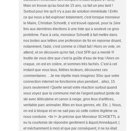
Mais on trouve qu'au bout de 15 ans, ca fait un peu tard !
Surtout pour lire qu'il n'y a pas de solution immédiate ! Enfin
ce qui nous a fait exploser totalement, c'est lorsque monsieur
le Maire, Christian Schoettl, s' est trouvé opposé, pour la 1ère
fois aux dernières élections à une liste qui a soulevé ce gros
problème. Face à cela, monsieur Schoettl à fait mettre dans
nos boites aux lettres une profession de foi en reponse disant,
notamment, l'adsl, c'est comme si c'était fait ! Alors on vote, on
attend, et on découvre qu'en fait, c'est SFR qui a merdé !!!
Inutile de vous dire que c'est la goûte d'eau de trop ! Alors on
craque, on est en colère, et sommes très fachés. C'est à cet
instant que vous tous, fidèles lecteurs, découvrez ces
commentaires. .. Je me répète mais imaginez 30sc que votre
connection internet ne fonctionne plus pendant... allez, 15
jours seulement ! Quelle serait votre réaction surtout quand
vous voyez que la commune met de l'argent partout (piste de
ski avec télécabine et canon à neige, gros feux d'artifices,
veritable parc animalier, fêtes en tous genres, etc. Etc. ). Nous,
on est à bloque et on ne sait pas où cette colère légitime va
nous conduire. <br /> Je précise que Monsieur SCHOETTL a
eu la courtoisie de répondre gentiment à &quot;Anne&quot; (
et méchamment à moi) et que par conséquent, il ne lui était