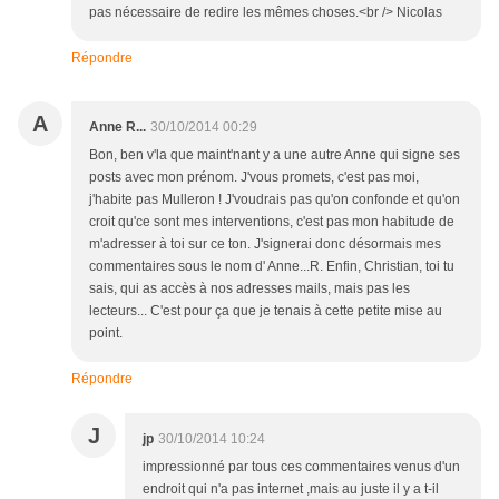
pas nécessaire de redire les mêmes choses.<br /> Nicolas
Répondre
A
Anne R...
30/10/2014 00:29
Bon, ben v'la que maint'nant y a une autre Anne qui signe ses
posts avec mon prénom. J'vous promets, c'est pas moi,
j'habite pas Mulleron ! J'voudrais pas qu'on confonde et qu'on
croit qu'ce sont mes interventions, c'est pas mon habitude de
m'adresser à toi sur ce ton. J'signerai donc désormais mes
commentaires sous le nom d' Anne...R. Enfin, Christian, toi tu
sais, qui as accès à nos adresses mails, mais pas les
lecteurs... C'est pour ça que je tenais à cette petite mise au
point.
Répondre
J
jp
30/10/2014 10:24
impressionné par tous ces commentaires venus d'un
endroit qui n'a pas internet ,mais au juste il y a t-il