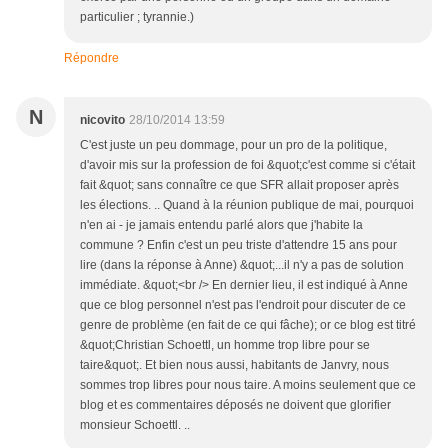
particulier ; tyrannie.)
Répondre
N
nicovito
28/10/2014 13:59
C'est juste un peu dommage, pour un pro de la politique,
d'avoir mis sur la profession de foi &quot;c'est comme si c'était
fait &quot; sans connaître ce que SFR allait proposer après
les élections. .. Quand à la réunion publique de mai, pourquoi
n'en ai - je jamais entendu parlé alors que j'habite la
commune ? Enfin c'est un peu triste d'attendre 15 ans pour
lire (dans la réponse à Anne) &quot;...il n'y a pas de solution
immédiate. &quot;<br /> En dernier lieu, il est indiqué à Anne
que ce blog personnel n'est pas l'endroit pour discuter de ce
genre de problème (en fait de ce qui fâche); or ce blog est titré
&quot;Christian Schoettl, un homme trop libre pour se
taire&quot;. Et bien nous aussi, habitants de Janvry, nous
sommes trop libres pour nous taire. A moins seulement que ce
blog et es commentaires déposés ne doivent que glorifier
monsieur Schoettl. ..