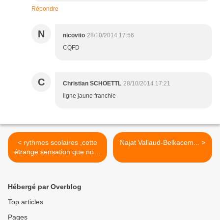
Répondre
N
nicovito
28/10/2014 17:56
CQFD
C
Christian SCHOETTL
28/10/2014 17:21
ligne jaune franchie
< rythmes scolaires ,cette
Najat Vallaud-Belkacem... >
étrange sensation que nous
ne vivons pas dans le
même monde
Hébergé par Overblog
Top articles
Pages