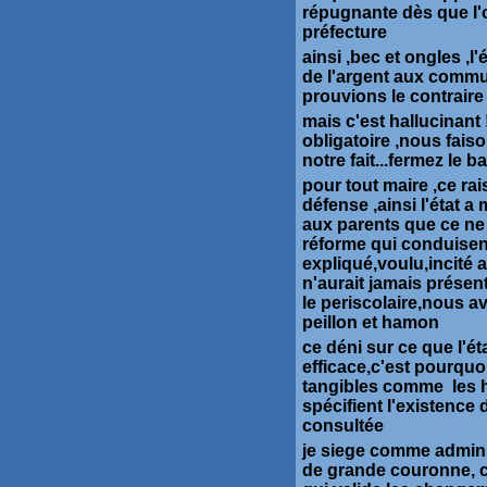
répugnante dès que l'on
préfecture
ainsi ,bec et ongles ,l
de l'argent aux commune
prouvions le contraire
mais c'est hallucinant !
obligatoire ,nous fais
notre fait...fermez le ba
pour tout maire ,ce rai
défense ,ainsi l'état a 
aux parents que ce ne
réforme qui conduisent
expliqué,voulu,incité a
n'aurait jamais prése
le periscolaire,nous 
peillon et hamon
ce déni sur ce que l'é
efficace,c'est pourquoi
tangibles comme les h
spécifient l'existence
consultée
je siege comme adminis
de grande couronne, ce