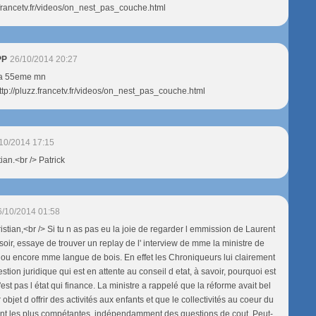
z.francetv.fr/videos/on_nest_pas_couche.html
PP
26/10/2014 20:27
 la 55eme mn
ttp://pluzz.francetv.fr/videos/on_nest_pas_couche.html
10/2014 17:15
ian.<br /> Patrick
6/10/2014 01:58
istian,<br /> Si tu n as pas eu la joie de regarder l emmission de Laurent
soir, essaye de trouver un replay de l' interview de mme la ministre de
, ou encore mme langue de bois. En effet les Chroniqueurs lui clairement
stion juridique qui est en attente au conseil d etat, à savoir, pourquoi est
est pas l état qui finance. La ministre a rappelé que la réforme avait bel
 objet d offrir des activités aux enfants et que le collectivités au coeur du
sont les plus compétantes, indépendamment des questions de cout. Peut-