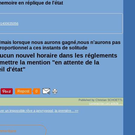
emoire en réplique de l'état
01400635056
en !mais lorsque nous aurons gagné,nous n'aurons pas
oportionnel a ces instants de solitude
 aucun nouvel horaire dans les réglements
mettre la mention "en attente de la
il d'état"
Repost
0
Published by Christian SCHOETTL
commenter cet article
…
ver un impossible rêve
a janvrywood ,la première... >>
ommentaire