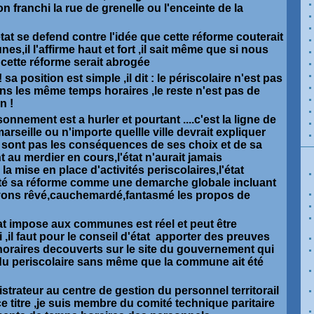
 franchi la rue de grenelle ou l'enceinte de la
'état se defend contre l'idée que cette réforme couterait
s,il l'affirme haut et fort ,il sait même que si nous
 cette réforme serait abrogée
 sa position est simple ,il dit : le périscolaire n'est pas
ons les même temps horaires ,le reste n'est pas de
n !
sonnement est a hurler et pourtant ....c'est la ligne de
marseille ou n'importe quellle ville devrait expliquer
 sont pas les conséquences de ses choix et de sa
 au merdier en cours,l'état n'aurait jamais
 la mise en place d'activités periscolaires,l'état
nté sa réforme comme une demarche globale incluant
avons rêvé,cauchemardé,fantasmé les propos de
tat impose aux communes est réel et peut être
 ,il faut pour le conseil d'état apporter des preuves
oraires decouverts sur le site du gouvernement qui
 du periscolaire sans même que la commune ait été
trateur au centre de gestion du personnel territorail
 titre ,je suis membre du comité technique paritaire