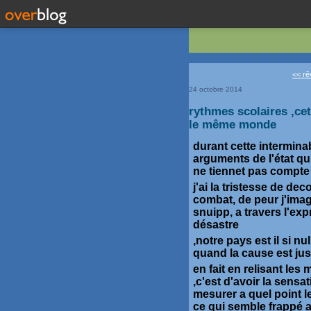
<< rê
24 octobre 2014
rythmes scolaires ,ce
le même monde
durant cette interminabl
arguments de l'état qui
ne tiennet pas compte d
j'ai la tristesse de de
combat, de peur j'ima
snuipp, a travers l'ex
désastre
,notre pays est il si n
quand la cause est jus
en fait en relisant les
,c'est d'avoir la sens
mesurer a quel point l
ce qui semble frappé 