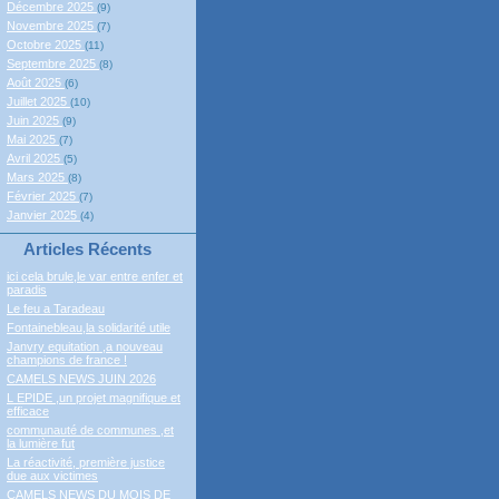
Décembre 2025
(9)
Novembre 2025
(7)
Octobre 2025
(11)
Septembre 2025
(8)
Août 2025
(6)
Juillet 2025
(10)
Juin 2025
(9)
Mai 2025
(7)
Avril 2025
(5)
Mars 2025
(8)
Février 2025
(7)
Janvier 2025
(4)
Articles Récents
ici cela brule,le var entre enfer et
paradis
Le feu a Taradeau
Fontainebleau,la solidarité utile
Janvry equitation ,a nouveau
champions de france !
CAMELS NEWS JUIN 2026
L EPIDE ,un projet magnifique et
efficace
communauté de communes ,et
la lumière fut
La réactivité, première justice
due aux victimes
CAMELS NEWS DU MOIS DE