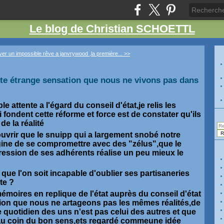
Le blog de Christian SCHOETTL
ver un impossible rêve
a janvrywood ,la première... >>
tte étrange sensation que nous ne vivons pas dans
e attente a l'égard du conseil d'état,je relis les
 fondent cette réforme et force est de constater qu'ils
e la réalité
couvrir que le snuipp qui a largement snobé notre
gine de se compromettre avec des "zélus",que le
pression de ses adhérents réalise un peu mieux le
ul que l'on soit incapable d'oublier ses partisaneries
te ?
 mémoires en replique de l'état auprès du conseil d'état
ation que nous ne artageons pas les mêmes réalités,de
e quotidien des uns n'est pas celui des autres et que
au coin du bon sens,ets regardé commeune idée