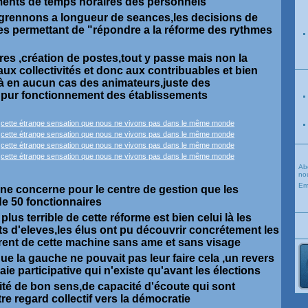
ments de temps horaires des personnels
grennons a longueur de seances,les decisions de
res permettant de "répondre a la réforme des rythmes
es ,création de postes,tout y passe mais non la
aux collectivités et donc aux contribuables et bien
 là en aucun cas des animateurs,juste des
e pur fonctionnement des établissements
Ab
nou
Em
t ne concerne pour le centre de gestion que les
 50 fonctionnaires
 plus terrible de cette réforme est bien celui là les
s d'eleves,les élus ont pu découvrir concrétement les
ent de cette machine sans ame et sans visage
ue la gauche ne pouvait pas leur faire cela ,un revers
ie participative qui n'existe qu'avant les élections
é de bon sens,de capacité d'écoute qui sont
e regard collectif vers la démocratie