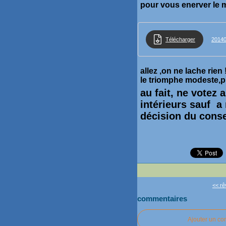
pour vous enerver le m
Télécharger
2014
allez ,on ne lache ri
le triomphe modeste,pr
au fait, ne votez
intérieurs sauf a 
décision du conse
<< rê
commentaires
Ajouter un c