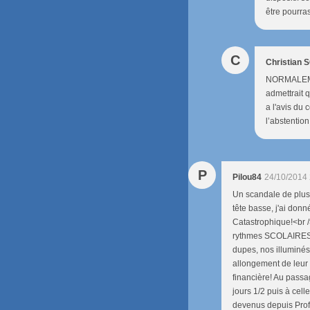
être pourra
C
Christian
NORMALEMEN
admettrait 
a l'avis du
l’abstention
P
Pilou84
24/10/2014 
Un scandale de plus à
tête basse, j'ai donn
Catastrophique!<br />
rythmes SCOLAIRES 
dupes, nos illuminé
allongement de leur t
financière! Au pass
jours 1/2 puis à cell
devenus depuis Prof