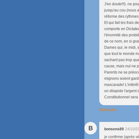
J'en doute!!!). ne po
jusqu'au cou (nous a
réforme des rythmes
Et qui fait les frai
comporte en Dictateu
l'énormité des prob
de ce nom, en si gra
Dames qui, le midi, 
que tout le monde man
sachant pas trop que
cause, mais nul ne 
Parents ne se préoccu
mignons soient gardé
mascarade! L'intérêt 
on dilapide l'argen
Constitutionnel sera 
Répondre
B
bonsens89
24/10/2
je confirme (après vé