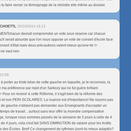
s tu faire verser ce témoignage de la ministre elle même au dossier.
 SCHOETTL
25/10/2014 19:13
Tchacun devrait comprerndre un vote sous reserve car chacun
qu'il serait absurde que l'on nous oppose un vote de conseil d'école face
 conseil d'état mais deux précautions valent mieux qu'une<br />
 ne vaut rien
23:08
 porter au triste bilan de cette gauche en laquelle, je le reconnais, la
é ma préférence par rejet d'un Sarkozy qui ne fut guère brillant.
 Pour en revenir à cette Réforme, il s'agit bien de la réforme des
et non PERI-SCOLAIRES. La nuance est d'importance! Ne soyons pas
s de gauche n'allaient pas demander aux Enseignants d'accepter un
emps de travail....surtout sans leur offrir la moindre compensation
age, lorsque nous sommes passés de la semaine de 5 jours à celle de 4
e de 4 jours, cela s'est fait SANS DIMINUTION de salaire pour les Instits
s des Écoles. Bref! Ce changement de rythmes (sont-ils mieux adaptés?