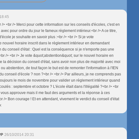
18:45
 /> <br /> Merci pour cette information sur les conseils d'écoles, c'est en
vec pour ordre du jour le fameux règlement intérieur.<br /> A ce titre,
'école je souhaite en savoir plus :<br /> <br /> Si je vote
e nouvel horaire inscrit dans le règlement intérieur en demandant
n du conseil d'état : Quel est la conséquence si je n'emporte pas une
<br /> <br /> Je vote &quot;abstention&quot; sur le nouvel horaire en
 la décision du conseil d'état, sans avoir non plus de majorité avec moi
 ou abstention, de tout façon le but est de remonter l'information à l'IEN
du conseil d'école ? non ?<br /> <br /> Par ailleurs, je ne comprends pas
toujours le mois de novembre pour valider un règlement intérieur quand
écoulés : septembre et octobre ? L'école était dans l'illégalité ?<br /> <br
e vous approuve mais il me faut des arguments et la réponse à ces
r /> Bon courage ! Et en attendant, vivement le verdict du conseil d'état
k
PP
26/10/2014 20:31