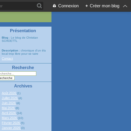
Connexion
+
Créer mon blog
Présentation
Blog
: Le blog de Christian
SCHOETTL
Description
: chronique d'un élu
local trop libre pour se taire
Contact
Recherche
Archives
Août 2026
(1)
Juillet 2026
(4)
Juin 2026
(4)
Mai 2026
(8)
Avril 2026
(14)
Mars 2026
(10)
Février 2026
(5)
Janvier 2026
(3)