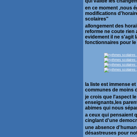
qui valide les change
en ce moment ,nous é
modifications d'horai
scolaires"
allongement des horair
reforme ne coute rien 
evidement il ne s'agit
fonctionnaires pour l
la liste est immense e
communes de moins de
je crois que l'aspect le
enseignants,les parent
abimes qui nous sépar
a ceux qui pensaient q
cinglant d'une democra
une absence d'humanit
désastreuses pour notr