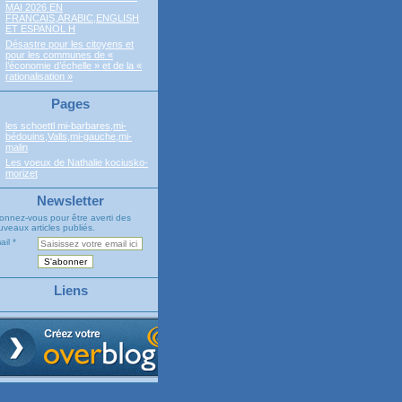
MAI 2026 EN
FRANCAIS,ARABIC,ENGLISH
ET ESPANOL H
Désastre pour les citoyens et
pour les communes de «
l’économie d’échelle » et de la «
rationalisation »
Pages
les schoettl mi-barbares,mi-
bédouins,Valls,mi-gauche,mi-
malin
Les voeux de Nathalie kociusko-
morizet
Newsletter
onnez-vous pour être averti des
veaux articles publiés.
ail
Liens