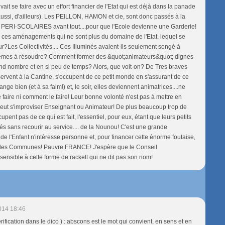
uvait se faire avec un effort financier de l'Etat qui est déjà dans la panade
ussi, d'ailleurs). Les PEILLON, HAMON et cie, sont donc passés à la
 PERI-SCOLAIRES avant tout....pour que l'Ecole devienne une Garderie!
s de ces aménagements qui ne sont plus du domaine de l'Etat, lequel se
r?Les Collectivités.... Ces Illuminés avaient-ils seulement songé à
lèmes à résoudre? Comment former des &quot;animateurs&quot; dignes
nd nombre et en si peu de temps? Alors, que voit-on? De Tres braves
servent à la Cantine, s'occupent de ce petit monde en s'assurant de ce
ge bien (et à sa faim!) et, le soir, elles deviennent animatrices....ne
 faire ni comment le faire! Leur bonne volonté n'est pas à mettre en
peut s'improviser Enseignant ou Animateur! De plus beaucoup trop de
pent pas de ce qui est fait, l'essentiel, pour eux, étant que leurs petits
s sans recourir au service.... de la Nounou! C'est une grande
de l'Enfant n'intéresse personne et, pour financer cette énorme foutaise,
t des Communes! Pauvre FRANCE! J'espère que le Conseil
sensible à cette forme de rackett qui ne dit pas son nom!
014 18:46
rification dans le dico ) : abscons est le mot qui convient, en sens et en