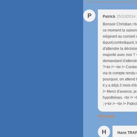
P
Patrick
25/10/2014 
Bonsoir Christian,<br
ce moment la saison a
siégeant au conseil d
&quot;contre&quot; l
d'attendre la décisio
majorité avec moi ? 
demandant d'attendre
?<br /> <br /> Contre
via le compte rendu 
pourquoi, on attend 
il y a déjà 2 mois d'
/> Merci d'avance, j
hypothèses. <br /> <b
;-)<br /> <br /> Patric
Répondre
H
Hans TRA