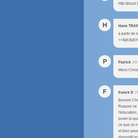
http://pluz
H
Hans TRA
à partir de
==&gt;&gt;h
P
Patrick
26/
Merci Christ
F
franck D
2
Bonsoir Chr
Ruquier ce 
l'éducation
poser la que
ce que ce n'
et bien pour
dispositif 