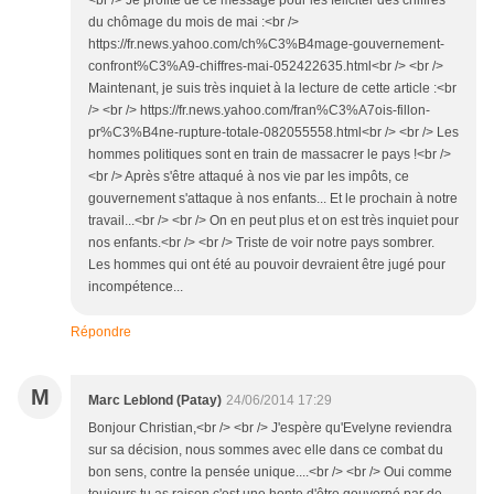
<br /> Je profite de ce message pour les féliciter des chiffres
du chômage du mois de mai :<br />
https://fr.news.yahoo.com/ch%C3%B4mage-gouvernement-
confront%C3%A9-chiffres-mai-052422635.html<br /> <br />
Maintenant, je suis très inquiet à la lecture de cette article :<br
/> <br /> https://fr.news.yahoo.com/fran%C3%A7ois-fillon-
pr%C3%B4ne-rupture-totale-082055558.html<br /> <br /> Les
hommes politiques sont en train de massacrer le pays !<br />
<br /> Après s'être attaqué à nos vie par les impôts, ce
gouvernement s'attaque à nos enfants... Et le prochain à notre
travail...<br /> <br /> On en peut plus et on est très inquiet pour
nos enfants.<br /> <br /> Triste de voir notre pays sombrer.
Les hommes qui ont été au pouvoir devraient être jugé pour
incompétence...
Répondre
M
Marc Leblond (Patay)
24/06/2014 17:29
Bonjour Christian,<br /> <br /> J'espère qu'Evelyne reviendra
sur sa décision, nous sommes avec elle dans ce combat du
bon sens, contre la pensée unique....<br /> <br /> Oui comme