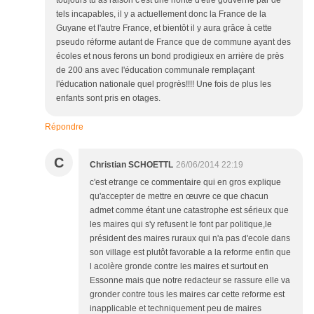
toujours tu as raison c'est une honte d'être gouverné par de
tels incapables, il y a actuellement donc la France de la
Guyane et l'autre France, et bientôt il y aura grâce à cette
pseudo réforme autant de France que de commune ayant des
écoles et nous ferons un bond prodigieux en arrière de près
de 200 ans avec l'éducation communale remplaçant
l'éducation nationale quel progrès!!!! Une fois de plus les
enfants sont pris en otages.
Répondre
C
Christian SCHOETTL
26/06/2014 22:19
c'est etrange ce commentaire qui en gros explique
qu'accepter de mettre en œuvre ce que chacun
admet comme étant une catastrophe est sérieux que
les maires qui s'y refusent le font par politique,le
président des maires ruraux qui n'a pas d'ecole dans
son village est plutôt favorable a la reforme enfin que
l acolère gronde contre les maires et surtout en
Essonne mais que notre redacteur se rassure elle va
gronder contre tous les maires car cette reforme est
inapplicable et techniquement peu de maires