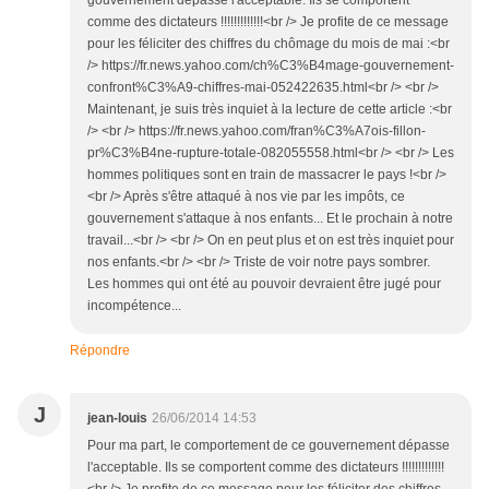
gouvernement dépasse l'acceptable. Ils se comportent
comme des dictateurs !!!!!!!!!!!!!<br /> Je profite de ce message
pour les féliciter des chiffres du chômage du mois de mai :<br
/> https://fr.news.yahoo.com/ch%C3%B4mage-gouvernement-
confront%C3%A9-chiffres-mai-052422635.html<br /> <br />
Maintenant, je suis très inquiet à la lecture de cette article :<br
/> <br /> https://fr.news.yahoo.com/fran%C3%A7ois-fillon-
pr%C3%B4ne-rupture-totale-082055558.html<br /> <br /> Les
hommes politiques sont en train de massacrer le pays !<br />
<br /> Après s'être attaqué à nos vie par les impôts, ce
gouvernement s'attaque à nos enfants... Et le prochain à notre
travail...<br /> <br /> On en peut plus et on est très inquiet pour
nos enfants.<br /> <br /> Triste de voir notre pays sombrer.
Les hommes qui ont été au pouvoir devraient être jugé pour
incompétence...
Répondre
J
jean-louis
26/06/2014 14:53
Pour ma part, le comportement de ce gouvernement dépasse
l'acceptable. Ils se comportent comme des dictateurs !!!!!!!!!!!!!