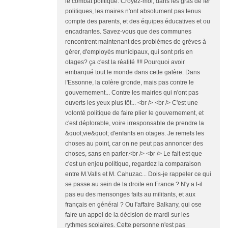
le combat politique. Croyez-moi, dans les gras de fer
politiques, les maires n'ont absolument pas tenus
compte des parents, et des équipes éducatives et ou
encadrantes. Savez-vous que des communes
rencontrent maintenant des problèmes de grèves à
gérer, d'employés municipaux, qui sont pris en
otages? ça c'est la réalité !!!! Pourquoi avoir
embarqué tout le monde dans cette galère. Dans
l'Essonne, la colère gronde, mais pas contre le
gouvernement... Contre les mairies qui n'ont pas
ouverts les yeux plus tôt... <br /> <br /> C'est une
volonté politique de faire plier le gouvernement, et
c'est déplorable, voire irresponsable de prendre la
&quot;vie&quot; d'enfants en otages. Je remets les
choses au point, car on ne peut pas annoncer des
choses, sans en parler.<br /> <br /> Le fait est que
c'est un enjeu politique, regardez la comparaison
entre M.Valls et M. Cahuzac... Dois-je rappeler ce qui
se passe au sein de la droite en France ? N'y a t-il
pas eu des mensonges faits au militants, et aux
français en général ? Ou l'affaire Balkany, qui ose
faire un appel de la décision de mardi sur les
rythmes scolaires. Cette personne n'est pas