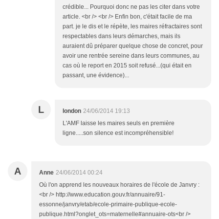
crédible... Pourquoi donc ne pas les citer dans votre
article. <br /> <br /> Enfin bon, c'était facile de ma
part. je le dis et le répète, les maires réfractaires sont
respectables dans leurs démarches, mais ils
auraient dû préparer quelque chose de concret, pour
avoir une rentrée sereine dans leurs communes, au
cas où le report en 2015 soit refusé...(qui était en
passant, une évidence)...
L
london
24/06/2014 19:13
L'AMF laisse les maires seuls en première
ligne.....son silence est incompréhensible!
A
Anne
24/06/2014 00:24
Où l'on apprend les nouveaux horaires de l'école de Janvry :
<br /> http://www.education.gouv.fr/annuaire/91-
essonne/janvry/etab/ecole-primaire-publique-ecole-
publique.html?onglet_ots=maternelle#annuaire-ots<br />