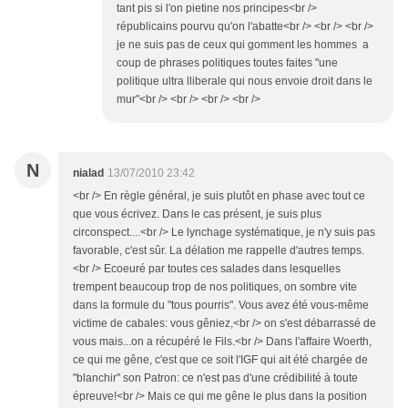
tant pis si l'on pietine nos principes<br />
républicains pourvu qu'on l'abatte<br /> <br /> <br />
je ne suis pas de ceux qui gomment les hommes a
coup de phrases politiques toutes faites "une
politique ultra lliberale qui nous envoie droit dans le
mur"<br /> <br /> <br /> <br />
N
nialad
13/07/2010 23:42
<br /> En règle général, je suis plutôt en phase avec tout ce
que vous écrivez. Dans le cas présent, je suis plus
circonspect....<br /> Le lynchage systématique, je n'y suis pas
favorable, c'est sûr. La délation me rappelle d'autres temps.
<br /> Ecoeuré par toutes ces salades dans lesquelles
trempent beaucoup trop de nos politiques, on sombre vite
dans la formule du "tous pourris". Vous avez été vous-même
victime de cabales: vous gêniez,<br /> on s'est débarrassé de
vous mais...on a récupéré le Fils.<br /> Dans l'affaire Woerth,
ce qui me gêne, c'est que ce soit l'IGF qui ait été chargée de
"blanchir" son Patron: ce n'est pas d'une crédibilité à toute
épreuve!<br /> Mais ce qui me gêne le plus dans la position