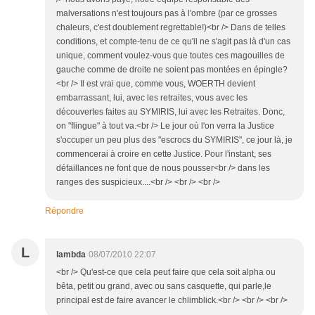
malversations n'est toujours pas à l'ombre (par ce grosses
chaleurs, c'est doublement regrettable!)<br /> Dans de telles
conditions, et compte-tenu de ce qu'il ne s'agit pas là d'un cas
unique, comment voulez-vous que toutes ces magouilles de
gauche comme de droite ne soient pas montées en épingle?
<br /> Il est vrai que, comme vous, WOERTH devient
embarrassant, lui, avec les retraites, vous avec les
découvertes faites au SYMIRIS, lui avec les Retraites. Donc,
on "flingue" à tout va.<br /> Le jour où l'on verra la Justice
s'occuper un peu plus des "escrocs du SYMIRIS", ce jour là, je
commencerai à croire en cette Justice. Pour l'instant, ses
défaillances ne font que de nous pousser<br /> dans les
ranges des suspicieux....<br /> <br /> <br />
Répondre
L
lambda
08/07/2010 22:07
<br /> Qu'est-ce que cela peut faire que cela soit alpha ou
bêta, petit ou grand, avec ou sans casquette, qui parle,le
principal est de faire avancer le chlimblick.<br /> <br /> <br />