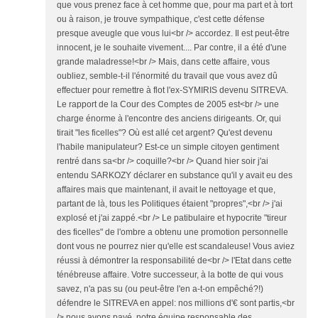
que vous prenez face à cet homme que, pour ma part et à tort
ou à raison, je trouve sympathique, c'est cette défense
presque aveugle que vous lui<br /> accordez. Il est peut-être
innocent, je le souhaite vivement.... Par contre, il a été d'une
grande maladresse!<br /> Mais, dans cette affaire, vous
oubliez, semble-t-il l'énormité du travail que vous avez dû
effectuer pour remettre à flot l'ex-SYMIRIS devenu SITREVA.
Le rapport de la Cour des Comptes de 2005 est<br /> une
charge énorme à l'encontre des anciens dirigeants. Or, qui
tirait "les ficelles"? Où est allé cet argent? Qu'est devenu
l'habile manipulateur? Est-ce un simple citoyen gentiment
rentré dans sa<br /> coquille?<br /> Quand hier soir j'ai
entendu SARKOZY déclarer en substance qu'il y avait eu des
affaires mais que maintenant, il avait le nettoyage et que,
partant de là, tous les Politiques étaient "propres",<br /> j'ai
explosé et j'ai zappé.<br /> Le patibulaire et hypocrite "tireur
des ficelles" de l'ombre a obtenu une promotion personnelle
dont vous ne pourrez nier qu'elle est scandaleuse! Vous aviez
réussi à démontrer la responsabilité de<br /> l'Etat dans cette
ténébreuse affaire. Votre successeur, à la botte de qui vous
savez, n'a pas su (ou peut-être l'en a-t-on empêché?!)
défendre le SITREVA en appel: nos millions d'€ sont partis,<br
/> nous avons payé, notre équipe responsable des