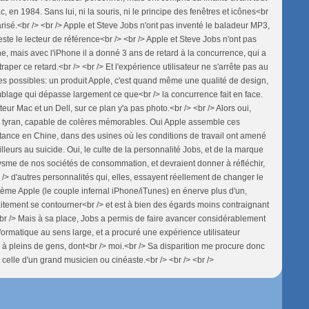
 en 1984. Sans lui, ni la souris, ni le principe des fenêtres et icônes<br
arisé.<br /> <br /> Apple et Steve Jobs n'ont pas inventé le baladeur MP3,
reste le lecteur de référence<br /> <br /> Apple et Steve Jobs n'ont pas
e, mais avec l'iPhone il a donné 3 ans de retard à la concurrence, qui a
traper ce retard.<br /> <br /> Et l'expérience utilisateur ne s'arrête pas au
es possibles: un produit Apple, c'est quand même une qualité de design,
emblage qui dépasse largement ce que<br /> la concurrence fait en face.
ur Mac et un Dell, sur ce plan y'a pas photo.<br /> <br /> Alors oui,
ai tyran, capable de colères mémorables. Oui Apple assemble ces
itance en Chine, dans des usines où les conditions de travail ont amené
illeurs au suicide. Oui, le culte de la personnalité Jobs, et de la marque
ysme de nos sociétés de consommation, et devraient donner à réfléchir,
br /> d'autres personnalités qui, elles, essayent réellement de changer le
ème Apple (le couple infernal iPhone/iTunes) en énerve plus d'un,
aitement se contourner<br /> et est à bien des égards moins contraignant
<br /> Mais à sa place, Jobs a permis de faire avancer considérablement
nformatique au sens large, et a procuré une expérience utilisateur
e à pleins de gens, dont<br /> moi.<br /> Sa disparition me procure donc
celle d'un grand musicien ou cinéaste.<br /> <br /> <br />