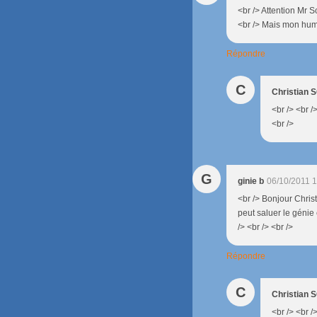
<br /> Attention Mr 
<br /> Mais mon humo
Répondre
C
Christian
<br /> <br /
<br />
G
ginie b
06/10/2011 
<br /> Bonjour Chris
peut saluer le génie
/> <br /> <br />
Répondre
C
Christian
<br /> <br /