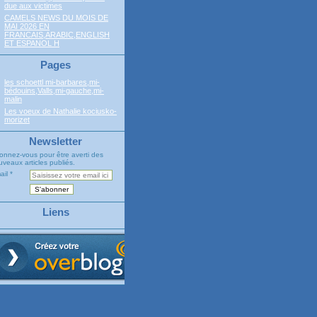
due aux victimes
CAMELS NEWS DU MOIS DE
MAI 2026 EN
FRANCAIS,ARABIC,ENGLISH
ET ESPANOL H
Pages
les schoettl mi-barbares,mi-
bédouins,Valls,mi-gauche,mi-
malin
Les voeux de Nathalie kociusko-
morizet
Newsletter
onnez-vous pour être averti des
veaux articles publiés.
ail
Liens