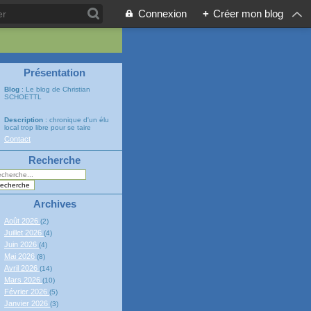
Connexion
+
Créer mon blog
Présentation
Blog
: Le blog de Christian
SCHOETTL
Description
: chronique d'un élu
local trop libre pour se taire
Contact
Recherche
Archives
Août 2026
(2)
Juillet 2026
(4)
Juin 2026
(4)
Mai 2026
(8)
Avril 2026
(14)
Mars 2026
(10)
Février 2026
(5)
Janvier 2026
(3)