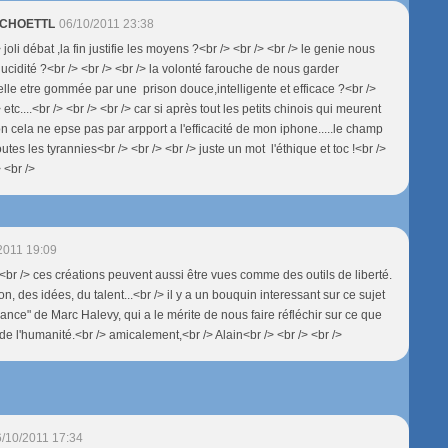
 SCHOETTL
06/10/2011 23:38
> joli débat ,la fin justifie les moyens ?<br /> <br /> <br /> le genie nous
la lucidité ?<br /> <br /> <br /> la volonté farouche de nous garder
 elle etre gommée par une prison douce,intelligente et efficace ?<br />
> etc....<br /> <br /> <br /> car si après tout les petits chinois qui meurent
on cela ne epse pas par arpport a l'efficacité de mon iphone.....le champ
toutes les tyrannies<br /> <br /> <br /> juste un mot l'éthique et toc !<br />
> <br />
2011 19:09
 <br /> ces créations peuvent aussi être vues comme des outils de liberté.
on, des idées, du talent...<br /> il y a un bouquin interessant sur ce sujet
ance" de Marc Halevy, qui a le mérite de nous faire réfléchir sur ce que
r de l'humanité.<br /> amicalement,<br /> Alain<br /> <br /> <br />
/10/2011 17:34