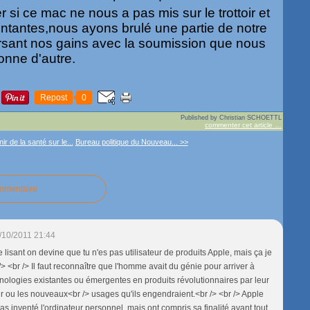
si ce mac ne nous a pas mis sur le trottoir et
ntantes,nous ayons brulé une partie de notre
 versant nos gains avec la soumission que nous
onne d'autre.
Repost
0
Published by Christian SCHOETTL
commenter cet article
…
nir de la santé sur le...
Bureau politique du Nouveau... >>
ommentaire
/10/2011 21:44
te lisant on devine que tu n'es pas utilisateur de produits Apple, mais ça je
 /> <br /> Il faut reconnaître que l'homme avait du génie pour arriver à
nologies existantes ou émergentes en produits révolutionnaires par leur
ur ou les nouveaux<br /> usages qu'ils engendraient.<br /> <br /> Apple
as inventé l'ordinateur personnel, mais ont compris sa finalité avant tout