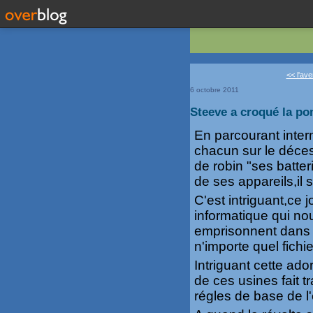
<< l'ave
6 octobre 2011
Steeve a croqué la p
En parcourant inter
chacun sur le déces
de robin "ses batte
de ses appareils,il 
C'est intriguant,ce 
informatique qui no
emprisonnent dans l
n'importe quel fichi
Intriguant cette ado
de ces usines fait t
régles de base de l