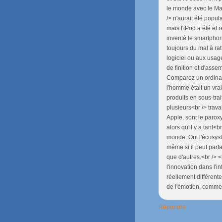
le monde avec le Mac,
/> n'aurait été popul
mais l'iPod a été et 
inventé le smartphon
toujours du mal à rat
logiciel ou aux usag
de finition et d'ass
Comparez un ordinate
l'homme était un vr
produits en sous-tra
plusieurs<br /> trava
Apple, sont le parox
alors qu'il y a tant<
monde. Oui l'écosyst
même si il peut parf
que d'autres.<br /> 
l'innovation dans l'i
réellement différent
de l'émotion, comme 
Répondre