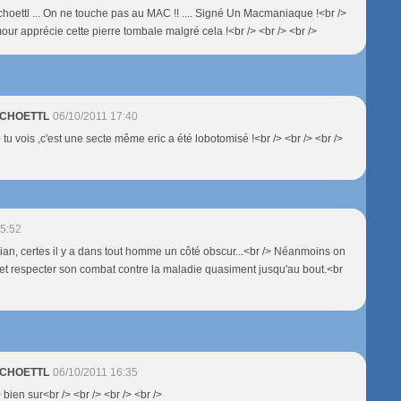
Schoettl ... On ne touche pas au MAC !! .... Signé Un Macmaniaque !<br />
ur apprécie cette pierre tombale malgré cela !<br /> <br /> <br />
 SCHOETTL
06/10/2011 17:40
> tu vois ,c'est une secte même eric a été lobotomisé !<br /> <br /> <br />
15:52
tian, certes il y a dans tout homme un côté obscur...<br /> Néanmoins on
 et respecter son combat contre la maladie quasiment jusqu'au bout.<br
 SCHOETTL
06/10/2011 16:35
> bien sur<br /> <br /> <br /> <br />