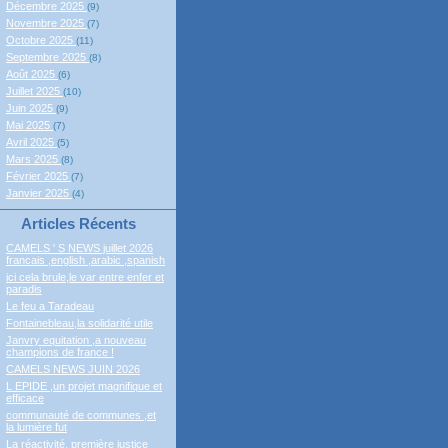
Décembre 2025
(9)
Novembre 2025
(7)
Octobre 2025
(11)
Septembre 2025
(8)
Août 2025
(6)
Juillet 2025
(10)
Juin 2025
(9)
Mai 2025
(7)
Avril 2025
(5)
Mars 2025
(8)
Février 2025
(7)
Janvier 2025
(4)
Articles Récents
CAMELS ' S NEWS juillet 2026
francais ,english ,arabic ,spanish
ici cela brule,le var entre enfer et
paradis
Le feu a Taradeau
Fontainebleau,la solidarité utile
Janvry equitation ,a nouveau
champions de france !
CAMELS NEWS JUIN 2026
L EPIDE ,un projet magnifique et
efficace
communauté de communes ,et
la lumière fut
La réactivité, première justice