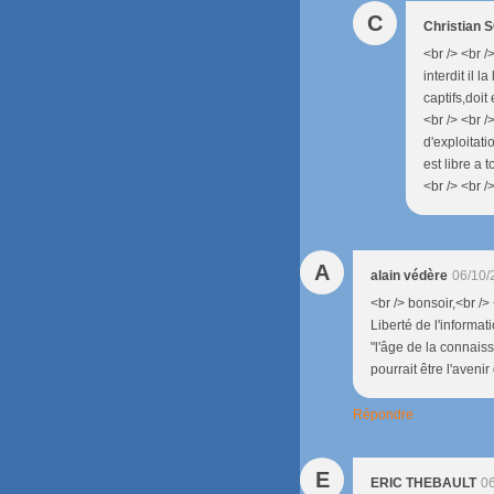
C
Christian
<br /> <br /
interdit il 
captifs,doit
<br /> <br /
d'exploitati
est libre a 
<br /> <br /
A
alain védère
06/10/
<br /> bonsoir,<br />
Liberté de l'informati
"l'âge de la connaiss
pourrait être l'aveni
Répondre
E
ERIC THEBAULT
06