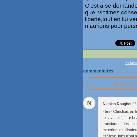
C'est a se demander 
que, victimes conse
liberté,tout en lui
n'aurions pour pers
<< l'ave
commentaires
Ajouter un c
N
Nicolas Roughol
06
<br /> Christian, en 
le savais déjà :-)<br
transformer des tech
expérience utilisate
et Steve Jobs n'ont p