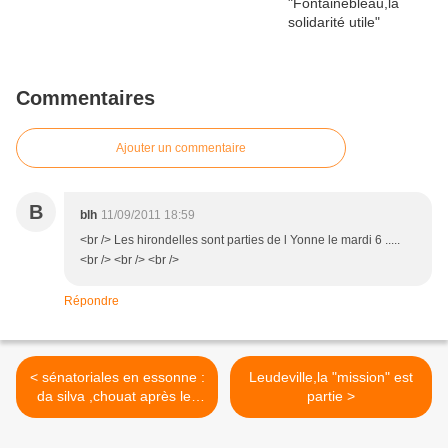
Commentaires
Ajouter un commentaire
B
blh
11/09/2011 18:59
<br /> Les hirondelles sont parties de l Yonne le mardi 6 .....
<br /> <br /> <br />
Répondre
< sénatoriales en essonne :
Leudeville,la "mission" est
da silva ,chouat après les
partie >
menaces ,la supplique