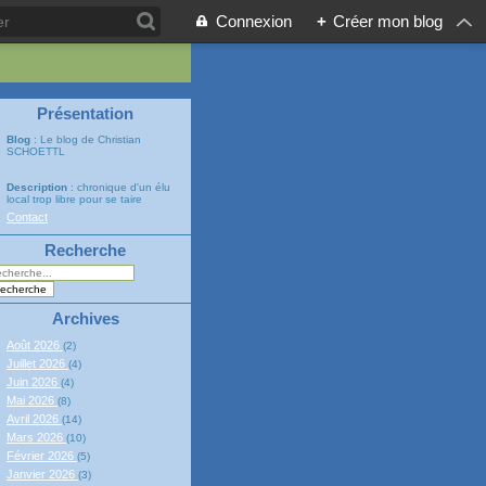
Connexion
+
Créer mon blog
Présentation
Blog
: Le blog de Christian
SCHOETTL
Description
: chronique d'un élu
local trop libre pour se taire
Contact
Recherche
Archives
Août 2026
(2)
Juillet 2026
(4)
Juin 2026
(4)
Mai 2026
(8)
Avril 2026
(14)
Mars 2026
(10)
Février 2026
(5)
Janvier 2026
(3)