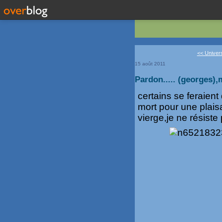
<< Univers
15 août 2011
Pardon..... (georges),
certains se feraien
mort pour une plaisa
vierge,je ne résiste