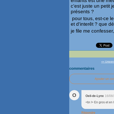
enfants est une mé
c'est juste un petit
présents ?
pour tous, est-ce l
et d'interêt ? que d
je file me confesser, 
<< Univers
commentaires
Ajouter un c
O
Oeil-de-Lynx
16/08/
<br /> En gros et en 
Répondre