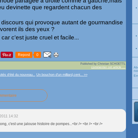
thode partagée a droite comme a gauche,mais
 jeu devinette que regardent chacun des
e discours qui provoque autant de gourmandise
évorent ils des yeux ?
car c'est juste cruel et facile...
Repost
0
Published by Christian SCHOETTL
commenter cet article
…
Ab
nou
ités d'été du nouveau...
Un bouchon d'un milliard,cent... >>
Em
ommentaire
2011 14:32
long, c'est une jalouse histoire de pompes...<br /> <br /> <br />