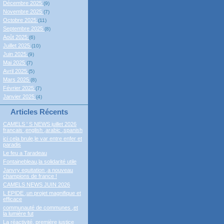
Décembre 2025
(9)
Novembre 2025
(7)
Octobre 2025
(11)
Septembre 2025
(8)
Août 2025
(6)
Juillet 2025
(10)
Juin 2025
(9)
Mai 2025
(7)
Avril 2025
(5)
Mars 2025
(8)
Février 2025
(7)
Janvier 2025
(4)
Articles Récents
CAMELS ' S NEWS juillet 2026
francais ,english ,arabic ,spanish
ici cela brule,le var entre enfer et
paradis
Le feu a Taradeau
Fontainebleau,la solidarité utile
Janvry equitation ,a nouveau
champions de france !
CAMELS NEWS JUIN 2026
L EPIDE ,un projet magnifique et
efficace
communauté de communes ,et
la lumière fut
La réactivité, première justice