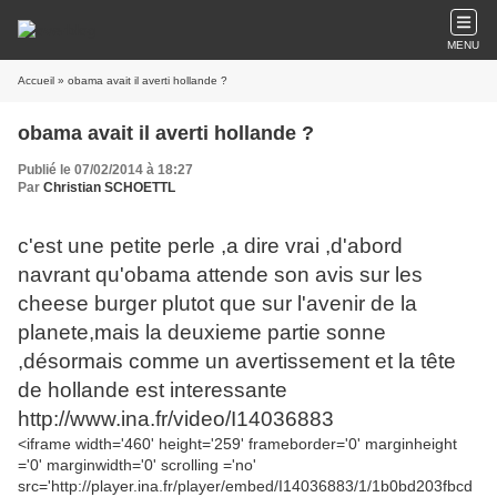
MENU
Accueil
» obama avait il averti hollande ?
obama avait il averti hollande ?
Publié le 07/02/2014 à 18:27
Par
Christian SCHOETTL
c'est une petite perle ,a dire vrai ,d'abord
navrant qu'obama attende son avis sur les
cheese burger plutot que sur l'avenir de la
planete,mais la deuxieme partie sonne
,désormais comme un avertissement et la tête
de hollande est interessante
http://www.ina.fr/video/I14036883
<iframe width='460' height='259' frameborder='0' marginheight
='0' marginwidth='0' scrolling ='no'
src='http://player.ina.fr/player/embed/I14036883/1/1b0bd203fbcd