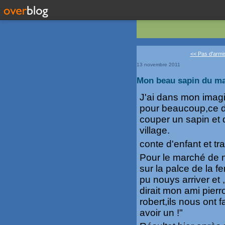
<< Pas d'armist
13 novembre 2011
Mon beau sapin du ma
J'ai dans mon imagi
pour beaucoup,ce dé
couper un sapin et 
village.
conte d'enfant et tra
Pour le marché de n
sur la palce de la f
pu nouys arriver et
dirait mon ami pierr
robert,ils nous ont 
avoir un !"