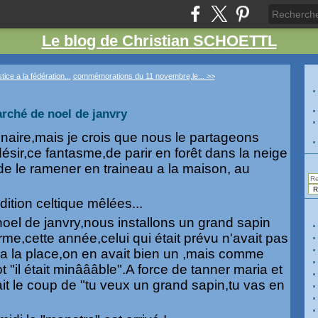
Le blog de Christian SCHOETTL
ice a la fédération...
commémorations du 11 novembre,le... >>
rché de noel de janvry
naire,mais je crois que nous le partageons
sir,ce fantasme,de parir en forêt dans la neige
de le ramener en traineau a la maison, au
dition celtique mêlées...
oel de janvry,nous installons un grand sapin
erme,cette année,celui qui était prévu n'avait pas
 ,a la place,on en avait bien un ,mais comme
ot "il était minâââble".A force de tanner maria et
fait le coup de "tu veux un grand sapin,tu vas en