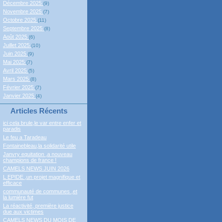
Décembre 2025
(9)
Novembre 2025
(7)
Octobre 2025
(11)
Septembre 2025
(8)
Août 2025
(6)
Juillet 2025
(10)
Juin 2025
(9)
Mai 2025
(7)
Avril 2025
(5)
Mars 2025
(8)
Février 2025
(7)
Janvier 2025
(4)
Articles Récents
ici cela brule,le var entre enfer et
paradis
Le feu a Taradeau
Fontainebleau,la solidarité utile
Janvry equitation ,a nouveau
champions de france !
CAMELS NEWS JUIN 2026
L EPIDE ,un projet magnifique et
efficace
communauté de communes ,et
la lumière fut
La réactivité, première justice
due aux victimes
CAMELS NEWS DU MOIS DE