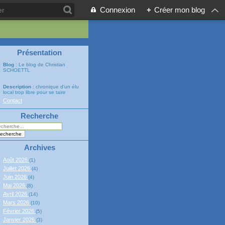
Connexion
+
Créer mon blog
Présentation
Blog
: Le blog de Christian
SCHOETTL
Description
: chronique d'un élu
local trop libre pour se taire
Contact
Recherche
Archives
Août 2026
(1)
Juillet 2026
(4)
Juin 2026
(4)
Mai 2026
(8)
Avril 2026
(14)
Mars 2026
(10)
Février 2026
(5)
Janvier 2026
(3)