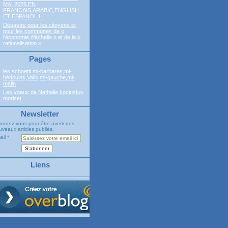
MAI 2026 EN
FRANCAIS,ARABIC,ENGLISH
ET ESPANOL H
Désastre pour les citoyens et
pour les communes de «
l’économie d’échelle » et de la «
rationalisation »
Pages
les schoettl mi-barbares,mi-
bédouins,Valls,mi-gauche,mi-
malin
Les voeux de Nathalie kociusko-
morizet
Newsletter
onnez-vous pour être averti des
veaux articles publiés.
ail
Liens