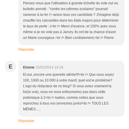
Pensez-vous que l'utilisation à grande échelle du vote nul ou
bulletin annoté : "contre les rythmes scolaires" pourrait
ramener à la<br /> raison tous ces candidats ? J'imagine déjà
chauffer les calculettes dans les états majors pour déterminer
le taux de perte :-)<br /> Merci d'avance, et 100% avec vous
même si je ne vote pas à Janvry. Ils ont de la chance d'avoir
un Maire courageux.<br /> Bien cordialement,<br /> Pierre
Répondre
E
Etonne
10/02/2014 19:16
Et oui, encore une querelle stérile!!!!<br /> Que vous soyez
100, 1000 ou 10 000 à votre manif, quel est le problème?
L'ego du rédacteur de ce blog? Si vous aviez vraiment la
foi(la vrai), vous ne vous enfourneriez pas dans cette
polémique à 2<br /> balles, comme celles que vous
reprochez à tous vos (enne)mis jurés!<br /> TOUS LES
MËMES......
Répondre