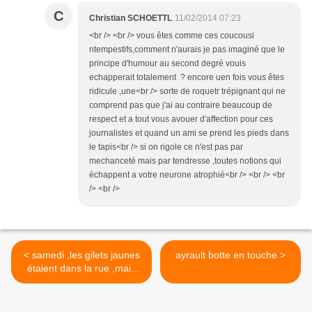
C
Christian SCHOETTL
11/02/2014 07:23
<br /> <br /> vous êtes comme ces coucousi
ntempestifs,comment n'aurais je pas imaginé que le
principe d'humour au second degré vouis
echapperait totalement ? encore uen fois vous êtes
ridicule ,une<br /> sorte de roquetr trépignant qui ne
comprend pas que j'ai au contraire beaucoup de
respect et a tout vous avouer d'affection pour ces
journalistes et quand un ami se prend les pieds dans
le tapis<br /> si on rigole ce n'est pas par
mechanceté mais par tendresse ,toutes notions qui
échappent a votre neurone atrophié<br /> <br /> <br
/> <br />
< samedi ,les gilets jaunes
ayrault botte en touche >
étaient dans la rue ,mais
pas que...